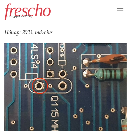
frescho
Toggl
retro gépek A-tól Z-ig
Naviga
Hónap:
2023. március