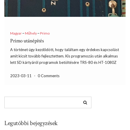
Magyar
~
Műhely
~
Primo
Primo utánépítés
A történet úgy kezdődött, hogy találtam egy érdekes kapcsolást
amit kicsit tovább fejlesztettem. Kis programozás után alkalmas
lett SD kártyáról programok betöltésére TRS-80 és HT-1080Z
gépeken. A további simogatás helyett jött az ötlet, hogy ezt
össze lehet csiszolni a PRIMO-val is. Mivel volt egy bizonytalanul
2023-03-11
-
0 Comments
[…]
Legutóbbi bejegyzések