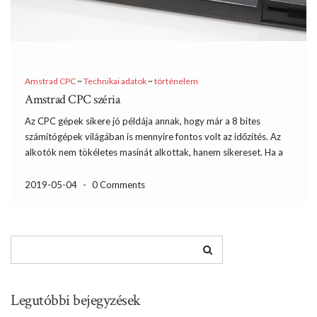
Amstrad CPC
~
Technikai adatok
~
történelem
Amstrad CPC széria
Az CPC gépek sikere jó példája annak, hogy már a 8 bites
számítógépek világában is mennyire fontos volt az időzítés. Az
alkotók nem tökéletes masinát alkottak, hanem sikereset. Ha a
C64 számaihoz nem is tudott felérni, de kb. 3 milliót eladtak a
szériából. Hogy ehhez […]
2019-05-04
-
0 Comments
Legutóbbi bejegyzések