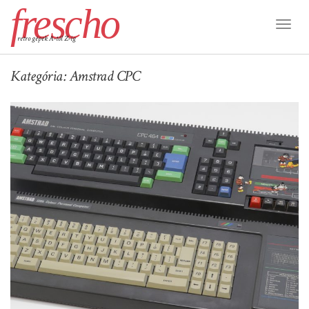
frescho
Toggl
retro gépek A-tól Z-ig
Naviga
Kategória:
Amstrad CPC