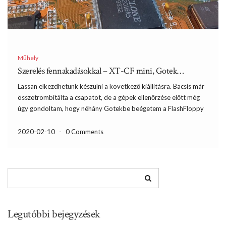
Műhely
Szerelés fennakadásokkal – XT-CF mini, Gotek…
Lassan elkezdhetünk készülni a következő kiállításra. Bacsis már
összetrombitálta a csapatot, de a gépek ellenőrzése előtt még
úgy gondoltam, hogy néhány Gotekbe beégetem a FlashFloppy
firmwaret, megjavítok egy XT-IDE kártyát és készítek két XT-CF
adaptert. A Gotek hasznosítható a saját gépeimhez, az XT-IDE
2020-02-10
-
0 Comments
adapter pedig […]
Legutóbbi bejegyzések