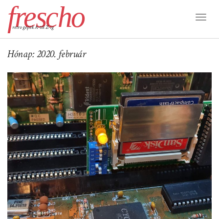
frescho
Toggl
retro gépek A-tól Z-ig
Naviga
Hónap:
2020. február