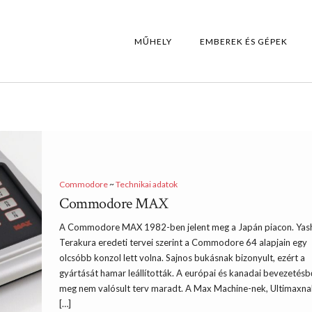
MŰHELY
EMBEREK ÉS GÉPEK
Commodore
~
Technikai adatok
Commodore MAX
A Commodore MAX 1982-ben jelent meg a Japán piacon. Yas
Terakura eredeti tervei szerint a Commodore 64 alapjain egy
olcsóbb konzol lett volna. Sajnos bukásnak bizonyult, ezért a
gyártását hamar leállították. A európai és kanadai bevezetésb
meg nem valósult terv maradt. A Max Machine-nek, Ultimaxna
[…]