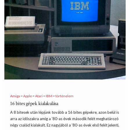
Amiga
~
Apple
~
Atari
~
IBM
~
történelem
16 bites gépek kialakulása
A 8 bitesek után lépjünk tovább a 16 bites gépekre, azon belül is
arra az időszakra amíg a ’80-as évek második felét meghatározó
négy család kialakult. Ez nagyjából a ’80-as évek első felét jelenti,