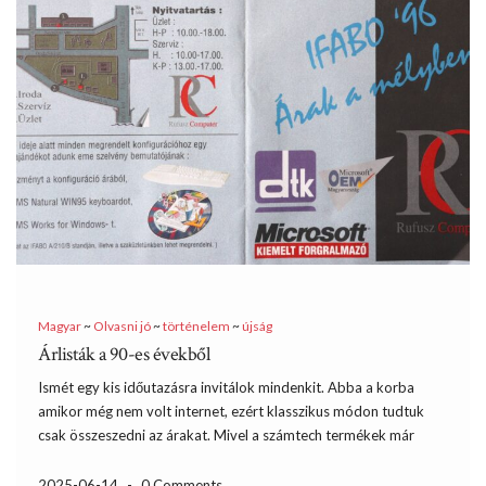
Magyar
~
Olvasni jó
~
történelem
~
újság
Árlisták a 90-es évekből
Ismét egy kis időutazásra invitálok mindenkit. Abba a korba
amikor még nem volt internet, ezért klasszikus módon tudtuk
csak összeszedni az árakat. Mivel a számtech termékek már
akkor is gyorsan elavultak és az árak is folyamatosan változtak,
ezért a normál újságok nem voltak mérvadóak. A […]
2025-06-14
-
0 Comments