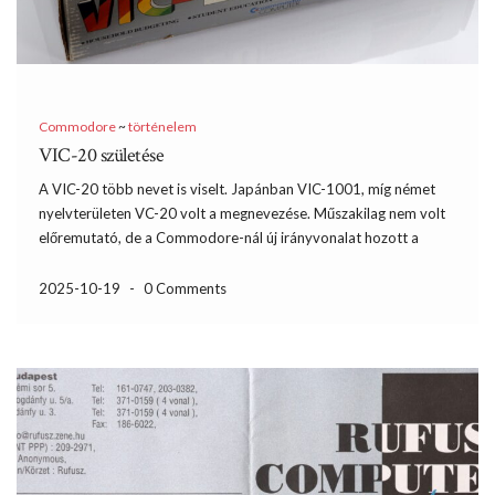
Commodore
~
történelem
VIC-20 születése
A VIC-20 több nevet is viselt. Japánban VIC-1001, míg német
nyelvterületen VC-20 volt a megnevezése. Műszakilag nem volt
előremutató, de a Commodore-nál új irányvonalat hozott a
megalkotása. Többször nekifutottam a történetének, de elég
kusza ahhoz, hogy ne legyen egyszerű megírni. Segítségként
2025-10-19
-
0 Comments
Brian Bagnall Commodore: A […]