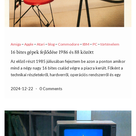
Amiga
~
Apple
~
Atari
~
blog
~
Commodore
~
IBM
~
PC
~
történelem
16 bites gépek fejlődése 1986 és 88 között
Az előző részt 1985 júliusában fejeztem be azon a ponton amikor
mind a négy nagy 16 bites család végre a piacra került. Főként a
technikai részletekről, hardverről, operációs rendszerről és egy
kicsit a felhasználási területről is beszéltem. Logikus, hogy ezen a
ponton folytassam, de ennek […]
2024-12-22
-
0 Comments