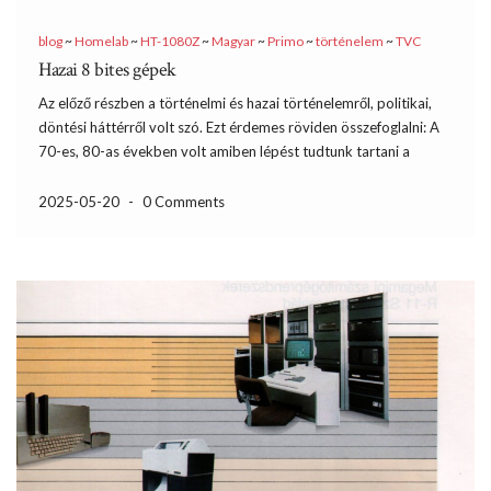
blog
~
Homelab
~
HT-1080Z
~
Magyar
~
Primo
~
történelem
~
TVC
Hazai 8 bites gépek
Az előző részben a történelmi és hazai történelemről, politikai,
döntési háttérről volt szó. Ezt érdemes röviden összefoglalni: A
70-es, 80-as években volt amiben lépést tudtunk tartani a
nyugati országokkal, de sokszor ez csak látszólagos volt. Ennek
egyik fő oka a felülről vezérelt tervgazdaság volt. Sajnos […]
2025-05-20
-
0 Comments