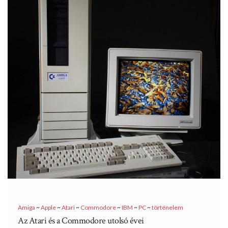
Amiga
~
Apple
~
Atari
~
Commodore
~
IBM
~
PC
~
történelem
Az Atari és a Commodore utolsó évei