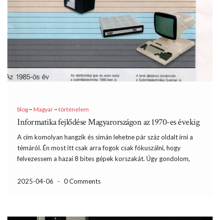
blog
~
Magyar
~
történelem
Informatika fejlődése Magyarországon az 1970-es évekig
A cím komolyan hangzik és simán lehetne pár száz oldalt írni a
témáról. Én most itt csak arra fogok csak fókuszálni, hogy
felvezessem a hazai 8 bites gépek korszakát. Úgy gondolom,
hogy érdemes áttekinteni, hogy mik előzték meg ezeket és
milyen környezetben készültek el a […]
2025-04-06
-
0 Comments