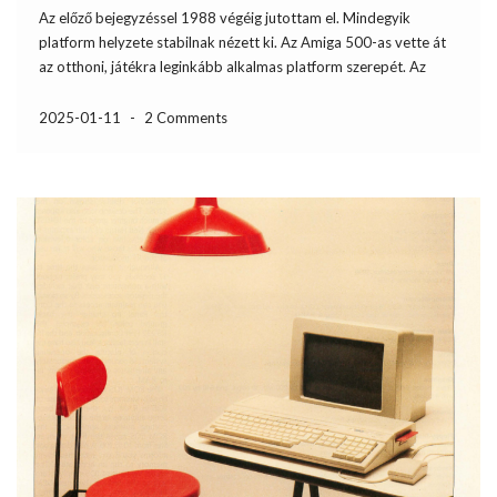
Az előző bejegyzéssel 1988 végéig jutottam el. Mindegyik
platform helyzete stabilnak nézett ki. Az Amiga 500-as vette át
az otthoni, játékra leginkább alkalmas platform szerepét. Az
Atarival kapcsolatos fejlesztői elpártolás ugyan nem tűnt
kedvezőnek, de a programokat, játékokat ettől függetlenül
2025-01-11
-
2 Comments
portolták a platformra. Az Apple […]