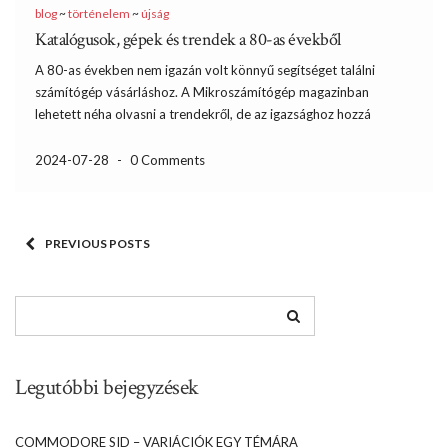
blog
~
történelem
~
újság
Katalógusok, gépek és trendek a 80-as évekből
A 80-as években nem igazán volt könnyű segítséget találni
számítógép vásárláshoz. A Mikroszámítógép magazinban
lehetett néha olvasni a trendekről, de az igazsághoz hozzá
tartozik, hogy az információ áramlás eléggé lassú volt. Ezt nem
lehet az újságíróknak felróni, mert egyrészt ott volt a lap
2024-07-28
-
0 Comments
kiadásából adódó […]
PREVIOUS POSTS
Legutóbbi bejegyzések
COMMODORE SID – VARIÁCIÓK EGY TÉMÁRA