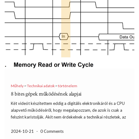
Műhely
~
Technikai adatok
~
történelem
8 bites gépek működésének alapjai
Két videót készítettem eddig a digitális elektronikáról és a CPU
alapvető működéséről, hogy megalapozzam, de azok is csak a
felszínt karistolják. Akit nem érdekelnek a technikai részletek, az
nem garantálom, hogy mindent érteni fog az írás második
felében, de én így szeretek a hobbimmal foglalkozni, […]
2024-10-21
-
0 Comments