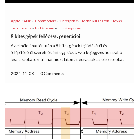
Apple
~
Atari
~
Commodore
~
Enterprise
~
Technikai adatok
~
Texas
Instruments
~
történelem
~
Uncategorized
8 bites gépek fejlődése, generációi
Az elméleti háttér után a 8 bites gépek fejlődéséről és
felépítéséről szeretnék írni egy kicsit. Ez a bejegyzés hosszabb
lesz a szokásosnál, már most látom, pedig csak az első sorokat
gépelem. Egyszerűen órákat lehetne beszélgetni a fejlődésről, a
jó és rossz gépekről, a sikerekről és […]
2024-11-08
-
0 Comments