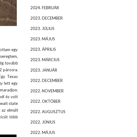
2024. FEBRUÁR
2023. DECEMBER
2023. JÚLIUS
2023. MÁJUS
2023. ÁPRILIS
tottam egy
eseregtem,
2023. MÁRCIUS
még tovább
2 párosra.
2023. JANUÁR
 Egy Texas
2022. DECEMBER
y lett egy
 maradjon.
2022. NOVEMBER
él és volt
2022. OKTÓBER
wait state
 az elmúlt
2022. AUGUSZTUS
icsit több
2022. JÚNIUS
2022. MÁJUS