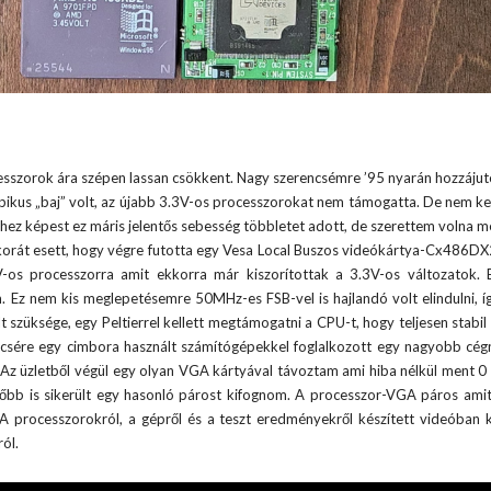
cesszorok ára szépen lassan csökkent. Nagy szerencsémre ’95 nyarán hozzáju
tipikus „baj” volt, az újabb 3.3V-os processzorokat nem támogatta. De nem k
-hez képest ez máris jelentős sebesség többletet adott, de szerettem volna 
 akkorát esett, hogy végre futotta egy Vesa Local Buszos videókártya-Cx486DX
-os processzorra amit ekkorra már kiszorítottak a 3.3V-os változatok.
. Ez nem kis meglepetésemre 50MHz-es FSB-vel is hajlandó volt elindulni, íg
szüksége, egy Peltierrel kellett megtámogatni a CPU-t, hogy teljesen stabil
sére egy cimbora használt számítógépekkel foglalkozott egy nagyobb cégn
 Az üzletből végül egy olyan VGA kártyával távoztam ami hiba nélkül ment 0 
őbb is sikerült egy hasonló párost kifognom. A processzor-VGA páros amit
A processzorokról, a gépről és a teszt eredményekről készített videóban k
ól.