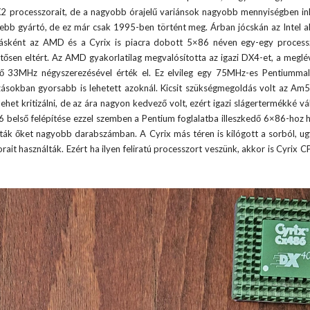
DX2 processzorait, de a nagyobb órajelű variánsok nagyobb mennyiségben i
ebb gyártó, de ez már csak 1995-ben történt meg. Árban jócskán az Intel a
adásként az AMD és a Cyrix is piacra dobott 5×86 néven egy-egy process
entősen eltért. Az AMD gyakorlatilag megvalósította az igazi DX4-et, a megl
ső 33MHz négyszerezésével érték el. Ez elvileg egy 75MHz-es Pentiummal 
zásokban gyorsabb is lehetett azoknál. Kicsit szükségmegoldás volt az Am
het kritizálni, de az ára nagyon kedvező volt, ezért igazi slágertermékké vá
6 belső felépítése ezzel szemben a Pentium foglalatba illeszkedő 6×86-hoz h
tták őket nagyobb darabszámban. A Cyrix más téren is kilógott a sorból, u
ait használták. Ezért ha ilyen feliratú processzort veszünk, akkor is Cyrix C