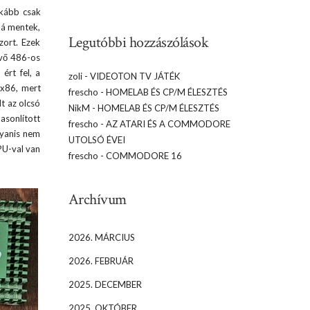
nkább csak
lá mentek,
Legutóbbi hozzászólások
zort. Ezek
évő 486-os
ért fel, a
zoli
-
VIDEOTON TV JÁTÉK
5x86, mert
frescho
-
HOMELAB ÉS CP/M ÉLESZTÉS
lt az olcsó
NikM
-
HOMELAB ÉS CP/M ÉLESZTÉS
asonlított
frescho
-
AZ ATARI ÉS A COMMODORE
gyanis nem
UTOLSÓ ÉVEI
PU-val van
frescho
-
COMMODORE 16
Archívum
2026. MÁRCIUS
2026. FEBRUÁR
2025. DECEMBER
2025. OKTÓBER