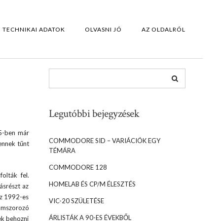
TECHNIKAI ADATOK
OLVASNI JÓ
AZ OLDALRÓL
Legutóbbi bejegyzések
95-ben már
COMMODORE SID – VARIÁCIÓK EGY
ennek tűnt
TÉMÁRA
COMMODORE 128
olták fel.
HOMELAB ÉS CP/M ÉLESZTÉS
ásrészt az
az 1992-es
VIC-20 SZÜLETÉSE
romszorozó
ÁRLISTÁK A 90-ES ÉVEKBŐL
ek behozni