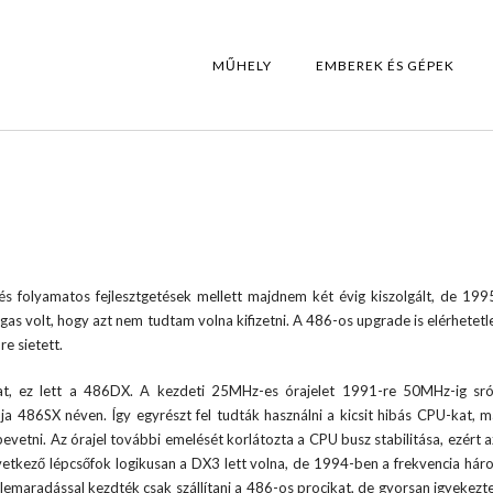
MŰHELY
EMBEREK ÉS GÉPEK
s folyamatos fejlesztgetések mellett majdnem két évig kiszolgált, de 19
as volt, hogy azt nem tudtam volna kifizetni. A 486-os upgrade is elérhetetl
e sietett.
t, ez lett a 486DX. A kezdeti 25MHz-es órajelet 1991-re 50MHz-ig sróf
a 486SX néven. Így egyrészt fel tudták használni a kicsit hibás CPU-kat, m
etni. Az órajel további emelését korlátozta a CPU busz stabilitása, ezért 
övetkező lépcsőfok logikusan a DX3 lett volna, de 1994-ben a frekvencia há
maradással kezdték csak szállítani a 486-os procikat, de gyorsan igyekezt