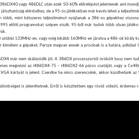
Egy 386DX40 vagy 486DLC után ezek 50-60% előrelépést jelentenek ami mon
 játszhatóság eléréséhez, de a 95-ös játékokban már kevés lehet a teljesítmé
bb, mint kétszeres teljesítményt nyújtanak a 386-os gépekhez viszonyí
 1995 előtti programokat szépen viszik. 95-ből már tudok több olyan játék
yük.
Az utóbbi 133MHz-en, vagy még inkább 160MHz-en járatva a 486-ok király ka
r kímélem a gépeket. Persze megvan ennek a procinak is a határa, például
86DX4 már nem skálázódik jól. A 386DX processzortól örökölt busz nem tu
érdemes megnézni az i486DX4-75 – i486DX2-66 páros csatáját, vagy a Cx
GA kártyát is jelent. Cserébe ha nincs szerencsénk, akkor küzdhetünk a
lönbséget is jelenthetnek. Erről is készítettem egy rövid videót, érdemes r