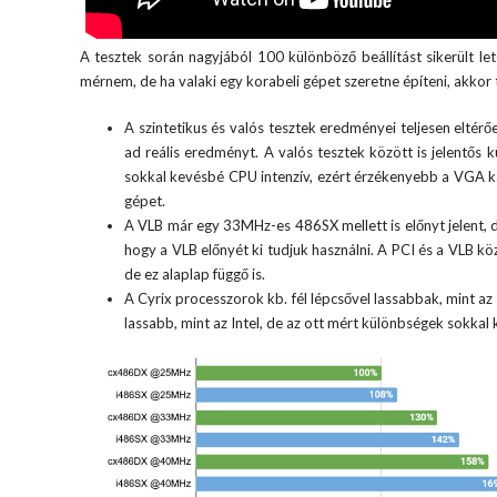
A tesztek során nagyjából 100 különböző beállítást sikerült l
mérnem, de ha valaki egy korabeli gépet szeretne építeni, akko
A szintetikus és valós tesztek eredményei teljesen elt
ad reális eredményt. A valós tesztek között is jelentős
sokkal kevésbé CPU intenzív, ezért érzékenyebb a VGA ká
gépet.
A VLB már egy 33MHz-es 486SX mellett is előnyt jelent, 
hogy a VLB előnyét ki tudjuk használni. A PCI és a VLB kö
de ez alaplap függő is.
A Cyrix processzorok kb. fél lépcsővel lassabbak, mint 
lassabb, mint az Intel, de az ott mért különbségek sokkal 