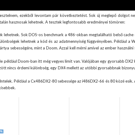
etesztelnem, ezekből levontam pár következtetést. Sok új meglepő dolgot ne
r talán hasznosak lehetnek. A tesztek legfontosabb eredményei tömören:
érőek lehetnek. Sok DOS-os benchmark a 486-okban megtalálható belső cache
 különbségek lehetnek a kód és az adatmennyiség függvényében. Például a W
rtya sebességére, mint a Doom. Azzal kell mérni amivel az ember használni 
de például Doom-ban itt még vegyes limit van. Valójában egy gyorsabb DX2 k
zött nincs érdemi különbség, egy DX4 mellett az utóbbi gyorsabbnak bizonyult
az Intelek. Például a Cx486DX2-80 sebessége az i486DX2-66 és 80 közé esik.
kisebbek.