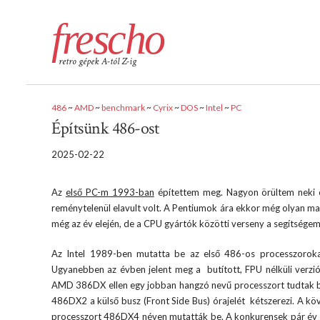
frescho
retro gépek A-tól Z-ig
486
~
AMD
~
benchmark
~
Cyrix
~
DOS
~
Intel
~
PC
Építsünk 486-ost
2025-02-22
Az
első PC-m 1993-ban
építettem meg. Nagyon örültem neki é
reménytelenül elavult volt. A Pentiumok ára ekkor még olyan mag
még az év elején, de a CPU gyártók közötti verseny a segítségemr
Az Intel 1989-ben mutatta be az első 486-os processzoroka
Ugyanebben az évben jelent meg a butított, FPU nélküli verziój
AMD 386DX ellen egy jobban hangzó nevű processzort tudtak bev
486DX2 a külső busz (Front Side Bus) órajelét kétszerezi. A k
processzort 486DX4 néven mutatták be. A konkurensek pár év le