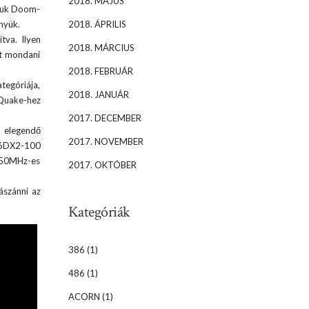
2018. MÁJUS
djuk Doom-
nyük.
2018. ÁPRILIS
tva. Ilyen
2018. MÁRCIUS
ot mondani
2018. FEBRUÁR
tegóriája,
2018. JANUÁR
 Quake-hez
2017. DECEMBER
d elegendő
2017. NOVEMBER
486DX2-100
z 50MHz-es
2017. OKTÓBER
ászánni az
Kategóriák
386
(1)
486
(1)
ACORN
(1)