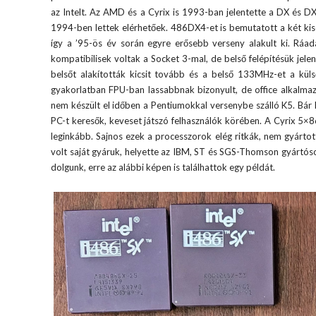
az Intelt. Az AMD és a Cyrix is 1993-ban jelentette a DX és 
1994-ben lettek elérhetőek. 486DX4-et is bemutatott a két kis
így a ’95-ös év során egyre erősebb verseny alakult ki. Rá
kompatibilisek voltak a Socket 3-mal, de belső felépítésük jel
belsőt alakították kicsit tovább és a belső 133MHz-et a kül
gyakorlatban FPU-ban lassabbnak bizonyult, de office alkalma
nem készült el időben a Pentiumokkal versenybe szálló K5. Bár le
PC-t keresők, keveset játszó felhasználók körében. A Cyrix 5×8
leginkább. Sajnos ezek a processzorok elég ritkák, nem gyárto
volt saját gyáruk, helyette az IBM, ST és SGS-Thomson gyártósor
dolgunk, erre az alábbi képen is találhattok egy példát.