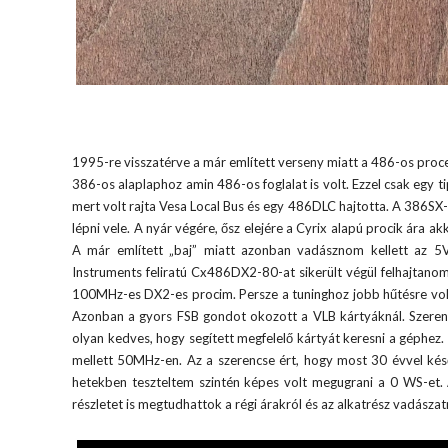
1995-re visszatérve a már említett verseny miatt a 486-os pro
386-os alaplaphoz amin 486-os foglalat is volt. Ezzel csak egy 
mert volt rajta Vesa Local Bus és egy 486DLC hajtotta. A 386SX
lépni vele. A nyár végére, ősz elejére a Cyrix alapú procik ára
A már említett „baj” miatt azonban vadásznom kellett az 5V
Instruments feliratú Cx486DX2-80-at sikerült végül felhajtanom
100MHz-es DX2-es procim. Persze a tuninghoz jobb hűtésre volt 
Azonban a gyors FSB gondot okozott a VLB kártyáknál. Szerenc
olyan kedves, hogy segített megfelelő kártyát keresni a géphez.
mellett 50MHz-en. Az a szerencse ért, hogy most 30 évvel kés
hetekben teszteltem szintén képes volt megugrani a 0 WS-et. 
részletet is megtudhattok a régi árakról és az alkatrész vadászatr