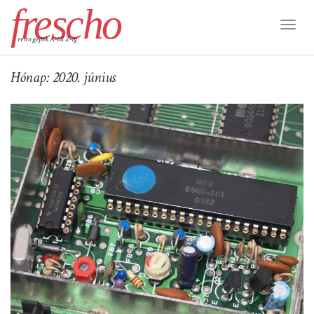
frescho
Toggl
retro gépek A-tól Z-ig
Naviga
Hónap:
2020. június