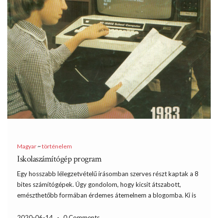
Magyar
~
történelem
Iskolaszámítógép program
Egy hosszabb lélegzetvételű írásomban szerves részt kaptak a 8
bites számítógépek. Úgy gondolom, hogy kicsit átszabott,
emészthetőbb formában érdemes átemelnem a blogomba. Ki is
bővítem, mert más a célja a kettőnek. A cím összetett. Egyrészt
szól az iskoláról és az ott végzett oktatásról, másrészt a […]
2020-06-14
-
0 Comments