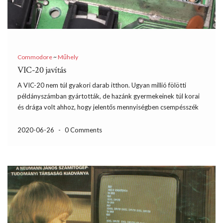
Commodore
~
Műhely
VIC-20 javítás
A VIC-20 nem túl gyakori darab itthon. Ugyan millió fölötti
példányszámban gyártották, de hazánk gyermekeinek túl korai
és drága volt ahhoz, hogy jelentős mennyiségben csempésszék
haza. Már írtam a VIC-ről, az ott szereplő képeken a saját, korai
példányom szerepel. Most egy későbbi olcsóbb (Cost Reduced
2020-06-26
-
0 Comments
[…]