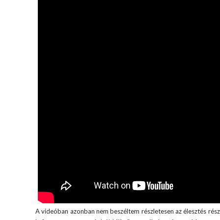
A videóban azonban nem beszéltem részletesen az élesztés részle