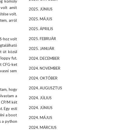
ség komoly
 volt amit
2025. JÚNIUS
ítése volt.
2025. MÁJUS
tem, arról
2025. ÁPRILIS
2025. FEBRUÁR
S-hoz volt
gtalálható
2025. JANUÁR
t út közül
loppy fut.
2024. DECEMBER
tt CFG-ket
2024. NOVEMBER
lvasni sem
2024. OKTÓBER
2024. AUGUSZTUS
ttam, hogy
olvastam a
2024. JÚLIUS
A CP/M két
2024. JÚNIUS
t. Egy esti
lni a boot
2024. MÁJUS
s a python
2024. MÁRCIUS