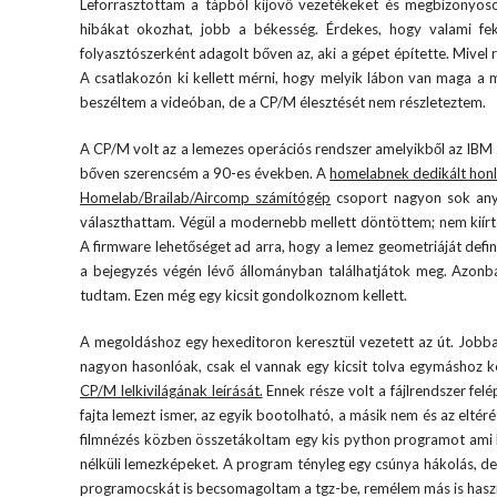
Leforrasztottam a tápból kijövő vezetékeket és megbizonyoso
hibákat okozhat, jobb a békesség. Érdekes, hogy valami fe
folyasztószerként adagolt bőven az, aki a gépet építette. Mivel 
A csatlakozón ki kellett mérni, hogy melyik lábon van maga a me
beszéltem a videóban, de a CP/M élesztését nem részleteztem.
A CP/M volt az a lemezes operációs rendszer amelyikből az IBM k
bőven szerencsém a 90-es években. A
homelabnek dedikált hon
Homelab/Brailab/Aircomp számítógép
csoport nagyon sok anya
választhattam. Végül a modernebb mellett döntöttem; nem kiír
A firmware lehetőséget ad arra, hogy a lemez geometriáját defi
a bejegyzés végén lévő állományban találhatjátok meg. Azon
tudtam. Ezen még egy kicsit gondolkoznom kellett.
A megoldáshoz egy hexeditoron keresztül vezetett az út. Jobb
nagyon hasonlóak, csak el vannak egy kicsit tolva egymáshoz ké
CP/M lelkivilágának leírását.
Ennek része volt a fájlrendszer fel
fajta lemezt ismer, az egyik bootolható, a másik nem és az eltér
filmnézés közben összetákoltam egy kis python programot ami k
nélküli lemezképeket. A program tényleg egy csúnya hákolás, de
programocskát is becsomagoltam a tgz-be, remélem más is haszn