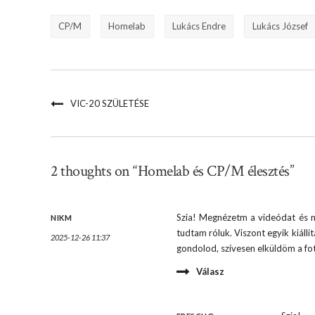
CP/M
Homelab
Lukács Endre
Lukács József
VIC-20 SZÜLETÉSE
2 thoughts on “Homelab és CP/M élesztés”
Szia! Megnézetm a videódat és n
NIKM
tudtam róluk. Viszont egyik kiáll
2025-12-26 11:37
gondolod, szívesen elküldöm a fo
Válasz