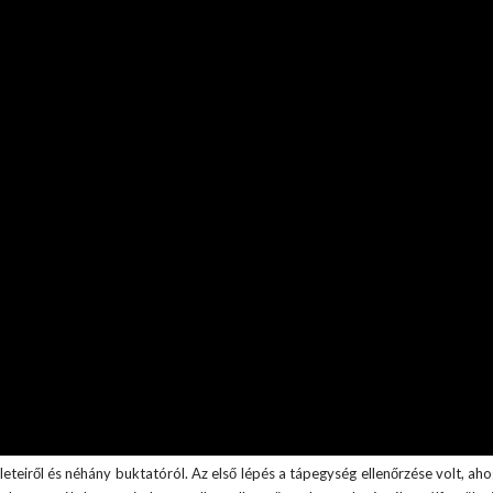
teiről és néhány buktatóról. Az első lépés a tápegység ellenőrzése volt, aho