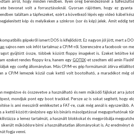
dtam arról, hogy minden rendben. Ilyen öreg berendezésnél a túlfeszült
kete bevonat volt a forrasztásoknál. Gyorsan rájöttem, hogy ez gyanta
rendben találtam a tápfeszeket, ezért a következő lépés egy videó kábel kész
gjelenített kép és melyikeken a szinkron (sor és kép) jelek. Amit eddig tet
ompatibilis gépekről ismert DOS is kifejlődött. Ez nagyon jól jött, mert a DO
lap
sajnos nem sok infót tartalmaz a CP/M-ről. Szerencsére a facebook-on me
got gyűjtött össze, többek között floppy imageket is. Ezeket letöltve ké
tam ezeket rendes floppy-kra, hanem egy
GOTEK
-et szedtem elő amin FlashF
niáljuk egy config állományban. Más CP/M-es gép formátumát átírva előállíto
ban a CP/M lemezek közül csak kettő volt bootolható, a maradékot még o
an megnézve és összevetve a használható és nem működő fájlokat arra juto
pest, mondjuk pont egy boot trackkel. Persze az is sokat segített, hogy el
építése is ami messziről emlékeztet a FAT-re, csak még annál is egyszerűbb. 
és a kettő között ránézésre egy kis bináris másolgatással megugorhatónak tűn
ilistázza a lemez tartalmát, a használt blokkokat és megpróbálja megpatche
 sikerült működésre bírni a használhatatlan állományokat is. Az eredményt é
át fogja venni.