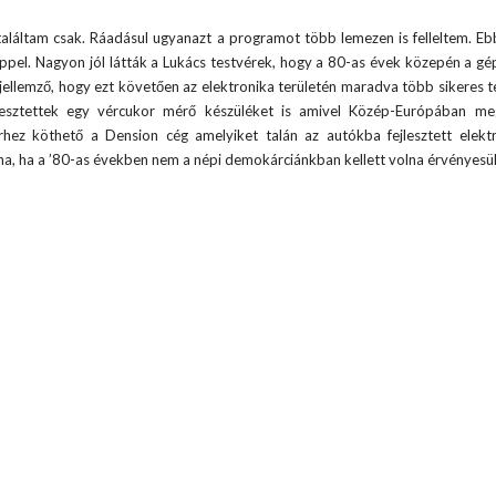
aláltam csak. Ráadásul ugyanazt a programot több lemezen is felleltem. E
géppel. Nagyon jól látták a Lukács testvérek, hogy a 80-as évek közepén a gép
 jellemző, hogy ezt követően az elektronika területén maradva több sikeres t
fejlesztettek egy vércukor mérő készüléket is amivel Közép-Európában m
hez köthető a Dension cég amelyiket talán az autókba fejlesztett elektr
olna, ha a ’80-as években nem a népi demokárciánkban kellett volna érvényesü