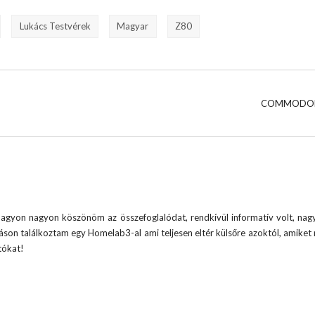
Lukács Testvérek
Magyar
Z80
COMMODOR
agyon nagyon köszönöm az összefoglalódat, rendkívül informatív volt, nag
ításon találkoztam egy Homelab3-al ami teljesen eltér külsőre azoktól, amiket 
tókat!