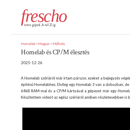
frescho
retro gépek A-tól Z-ig
Homelab
~
Magyar
~
Műhely
Homelab és CP/M élesztés
2025-12-26
A Homelab szériáról már írtam párszor, ezeket a bejegyzés vég
építésű Homelabhez. Elvileg egy Homelab 3 van a dobozban, de ah
64kB RAM-mal és a CP/M kártyával a gépezet már egy Homelab
Készítettem videót az egész szériáról amiben részletesebben is 