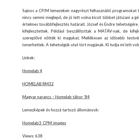
Sajnos a CP/M lemezeken nagyrészt felhasználói programokat t
nincs semmi meglepő, de jó lett volna kicsit többet játszani a 
értelmes továbbfejlesztés határait. József és Endre tehetségére
kifejlesztettek. Például beszállítottak a MATÁV-nak, de ki
szereplővé nőtték ki magukat. Mellékesen az idősebb testvér
ismerhettek. A tehetségük utat tört magának. Ki tudja mi lett v
Linkek:
Homelab 4
HOMELAB RM32
Magyar narancs – Homelab tábor ’84
Lemezképek és hozzá tartozó állományok:
Homelab3_CPM_images
Views: 638