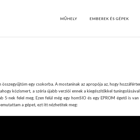
MŰHELY
EMBEREK ÉS GÉPEK
én összegyűjtöm egy csokorba. A mostaninak az apropója az, hogy hozzáférte
ogy közismert, a széria újabb verziói ennek a kiegészítőkkel tuningolásával 
 5-nek felel meg. Ezen felül még egy homSIO és egy EPROM égető is van
bemutattam a gépet, ezt itt nézhetitek meg: