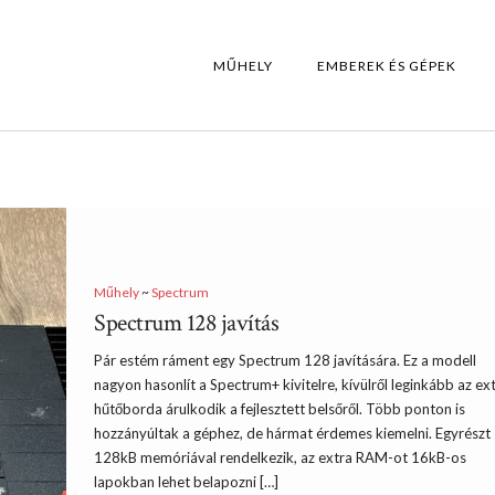
MŰHELY
EMBEREK ÉS GÉPEK
Műhely
~
Spectrum
Spectrum 128 javítás
Pár estém ráment egy Spectrum 128 javítására. Ez a modell
nagyon hasonlít a Spectrum+ kivitelre, kívülről leginkább az ex
hűtőborda árulkodik a fejlesztett belsőről. Több ponton is
hozzányúltak a géphez, de hármat érdemes kiemelni. Egyrészt
128kB memóriával rendelkezik, az extra RAM-ot 16kB-os
lapokban lehet belapozni […]