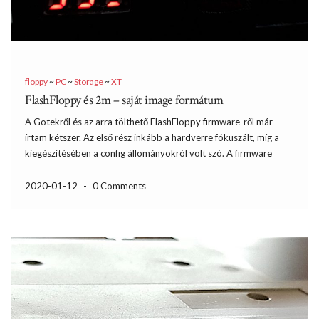
floppy
~
PC
~
Storage
~
XT
FlashFloppy és 2m – saját image formátum
A Gotekről és az arra tölthető FlashFloppy firmware-ről már
írtam kétszer. Az első rész inkább a hardverre fókuszált, míg a
kiegészítésében a config állományokról volt szó. A firmware
fejlődésével lehetővé vált a saját image formátum definiálása.
Firmware frissítés után jó ötletnek tűnt kísérletezni egy kicsit. […]
2020-01-12
-
0 Comments