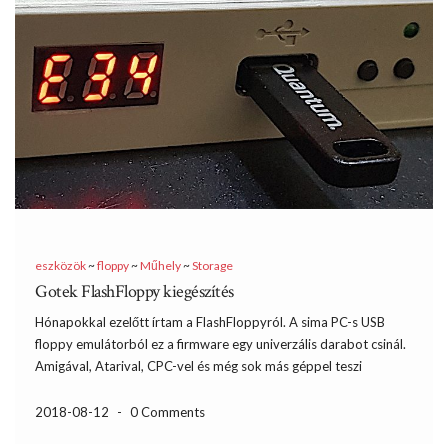
eszközök
~
floppy
~
Műhely
~
Storage
Gotek FlashFloppy kiegészítés
Hónapokkal ezelőtt írtam a FlashFloppyról. A sima PC-s USB
floppy emulátorból ez a firmware egy univerzális darabot csinál.
Amigával, Atarival, CPC-vel és még sok más géppel teszi
kompatibilissé. Erre a kiegészítésre azért van szükség, mert több
kérdést is kaptam. Ezek többsége arra vezethető vissza, hogy […]
2018-08-12
-
0 Comments