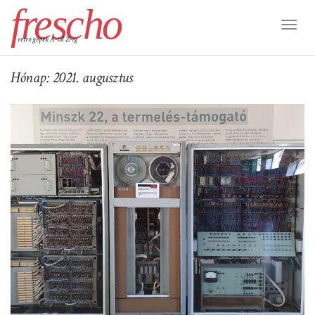
frescho
Toggl
retro gépek A-tól Z-ig
Naviga
Hónap:
2021. augusztus