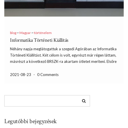
blog
~
Magyar
~
történelem
Informatika Történeti Kiállítás
Néhány napja meglátogattuk a szegedi Agórában az Informatika
Történeti Kiállítást. Két célom is volt, egyrészt már régen láttam,
másrészt a következő BRSZK-ra akartam ötletet meríteni. Elsőre
úgy nézett ki, hogy sikerült nagyon mellé fogni, ugyanis
augusztusban elég rövid a nyitvatartási idő és sikerült pont
2021-08-23
-
0 Comments
lecsúszni […]
Legutóbbi bejegyzések