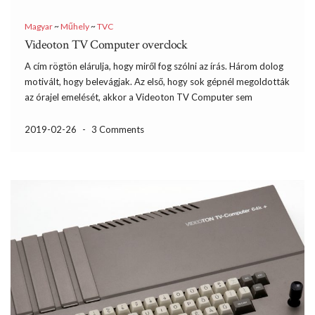
Magyar
~
Műhely
~
TVC
Videoton TV Computer overclock
A cím rögtön elárulja, hogy miről fog szólni az írás. Három dolog
motivált, hogy belevágjak. Az első, hogy sok gépnél megoldották
az órajel emelését, akkor a Videoton TV Computer sem
maradhat ki a sorból. A második, hogy mivel sima TTL IC-kből
épül fel, ezért bár […]
2019-02-26
-
3 Comments