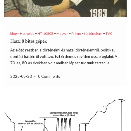
blog
~
Homelab
~
HT-1080Z
~
Magyar
~
Primo
~
történelem
~
TVC
Hazai 8 bites gépek
Az előző részben a történelmi és hazai történelemről, politikai,
döntési háttérről volt szó. Ezt érdemes röviden összefoglalni: A
70-es, 80-as években volt amiben lépést tudtunk tartani a
nyugati országokkal, de sokszor ez csak látszólagos volt. Ennek
egyik fő oka a felülről vezérelt tervgazdaság volt. Sajnos […]
2025-05-20
-
0 Comments