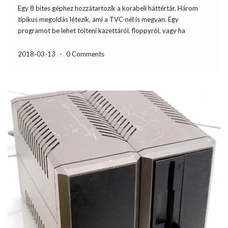
Egy 8 bites géphez hozzátartozik a korabeli háttértár. Három
tipikus megoldás létezik, ami a TVC-nél is megvan. Egy
programot be lehet tölteni kazettáról, floppyról, vagy ha
elérhető, akkor cartridget is használhatunk. Egy TVC floppy-t
már istápolgattam, de nincs hozzá való vezérlőkártyám. Azon
2018-03-13
-
0 Comments
gondolkoztam, hogy építek […]