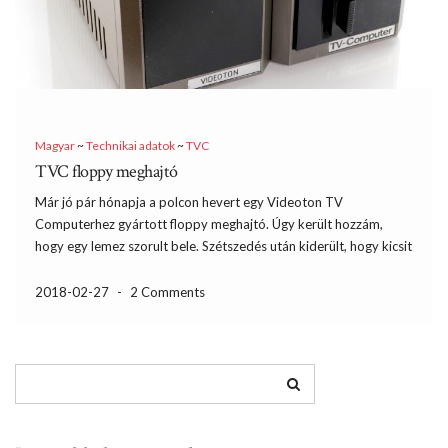
Magyar
~
Technikai adatok
~
TVC
TVC floppy meghajtó
Már jó pár hónapja a polcon hevert egy Videoton TV
Computerhez gyártott floppy meghajtó. Úgy került hozzám,
hogy egy lemez szorult bele. Szétszedés után kiderült, hogy kicsit
akad a mechanika, emiatt nem adta ki a lemezt. Sikerült
kiszabadítani, majd egy kevés kenőanyag és sok átmozgatás […]
2018-02-27
-
2 Comments