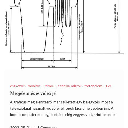
eszközök
~
monitor
~
Primo
~
Technikai adatok
~
történelem
~
TVC
Megjelenítés és videó jel
A grafikus megjelenítésről már született egy bejegyzés, most a
televízióknál használt videójelről fogok kicsit mélyebben írni. A
home computerek megjelenítése elég vegyes volt, szinte minden
típusnál eltért az elérhető felbontás, színpaletta és az egyszerre
használható színek száma. Közös pont az volt, hogy szinte
2022-05-01
-
1 Comment