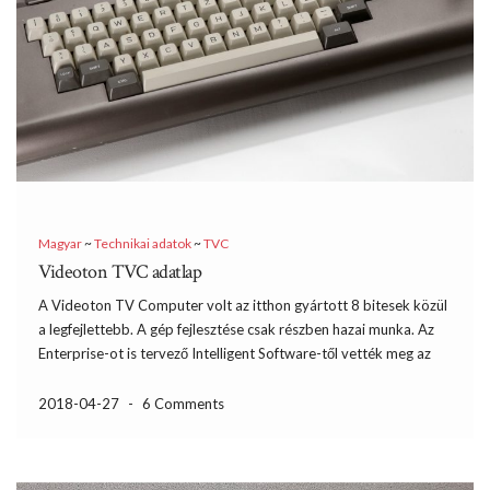
Magyar
~
Technikai adatok
~
TVC
Videoton TVC adatlap
A Videoton TV Computer volt az itthon gyártott 8 bitesek közül
a legfejlettebb. A gép fejlesztése csak részben hazai munka. Az
Enterprise-ot is tervező Intelligent Software-től vették meg az
alapot 1984-ben, majd azt a Videoton mérnökeivel közösen
szabták át a hazai igények és lehetőségek alapján. […]
2018-04-27
-
6 Comments