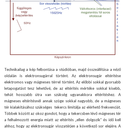
Technikailag a kép felbontása a stúdióban, majd összeállítása a néző
oldalán is elektronsugárral történt. Az elektronsugár eltérítése
elektromos vagy mágneses térrel történt. Az előbbi sokkal gyorsabb
letapogatást tesz lehetővé, de az eltérítés mértéke sokkal kisebb,
tehát hosszabb útra van szükség ugyanakkora eltérítéshez. A
mágneses eltérítésnél annak szöge sokkal nagyobb, de a mágneses
tér kialakításához szükséges tekercs limitálja az elérhető frekvenciát.
Többek között az okoz gondot, hogy a tekercsben lévő mágneses tér
a felhalmozott energia miatt az eltérítés „ellen dolgozik” és idő kell
ahhoz, hogy az elektronsugár visszatérjen a következő sor elejére. A