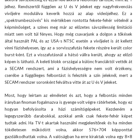
jelhez. Rendszertől függően az U és V jeleket egy nagyfrekvenciás
vivőjelre modulálva keverik hozzá az alap videójelhez. Ez a
„spektrumbeszövés” kis mértékben rontotta fekete-fehér vételnél a
képminőséget, a színes meg már az előzetes sávszélesség limitáció
miatt sem volt túl fényes. Hogy még csavarjunk a dolgon a tőkések
által használt PAL és az USA-s NTSC esetén a vivőjelet is át kellett
vinni fázishelyesen, így az a sorvisszafutás fekete részére került color
burst-ként. Ezt a visszafutásnál a hátsó vállra került, ahogy az előző
képen is látható. A keleti blokk országai a különc franciáktól vették át
a SECAM rendszert, ami a fázishelyességre nem volt érzékeny,
cserébe a függőleges felbontást is felezték a szín jeleknél, mert a
SECAM rendszer soronként felváltva vitte át az U és V jeleket.
Most, hogy leírtam az elméletet és azt, hogy a felbontás minden
irányban finoman fogalmazva is gyenge volt végre rátérhetek, hogy ez
hogyan befolyásolta a házi számítógépeket. Kezdeném a
legegyszerűbb darabokkal, azokkal amik csak fekete-fehér képet
tudtak adni. Ha TV-t akartak használni megjelenítőnek és ha minden
tökéletesen működött volna, akkor 576×704 képponttal
gazdálkodhattak volna. A valóságban ha erre kiraktak volna egy 8×8