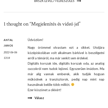
BRSZK LEVEL7 FELKÉSZÜLÉS
1 thought on “Megjelenítés és videó jel”
Üdvözlöm!
ANTAL
JANOS
Nagy örömmel olvastam ezt a cikket. Utoljára
2022-06-06
középiskolában volt alkalmam bárkivel is beszélgetni
13:14
erről a témáról, ma már senkit sem érdekel.
Digitális korszak ide, digitális korszak oda, az analóg
cuccokról nem tudok lejönni. Egyszerűen imádom. Ma
már alig vannak emberek, akik tudják hogyan
működnek a tranzisztorok, pedig nap mint nap
használnak belőle több milliót.
Ezer köszönet a cikkért!
Válasz