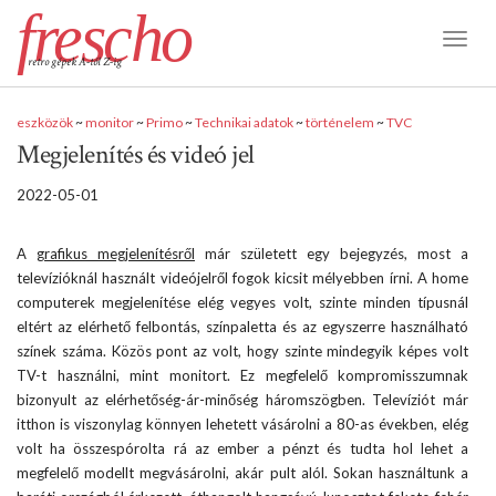
frescho
Toggl
retro gépek A-tól Z-ig
Naviga
eszközök
~
monitor
~
Primo
~
Technikai adatok
~
történelem
~
TVC
Megjelenítés és videó jel
2022-05-01
A
grafikus megjelenítésről
már született egy bejegyzés, most a
televízióknál használt videójelről fogok kicsit mélyebben írni. A home
computerek megjelenítése elég vegyes volt, szinte minden típusnál
eltért az elérhető felbontás, színpaletta és az egyszerre használható
színek száma. Közös pont az volt, hogy szinte mindegyik képes volt
TV-t használni, mint monitort. Ez megfelelő kompromisszumnak
bizonyult az elérhetőség-ár-minőség háromszögben. Televíziót már
itthon is viszonylag könnyen lehetett vásárolni a 80-as években, elég
volt ha összespórolta rá az ember a pénzt és tudta hol lehet a
megfelelő modellt megvásárolni, akár pult alól. Sokan használtunk a