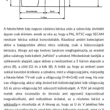
A fekete fehér kép nagyon vázlatos leírása után a színes kép átvitelét
éppen csak érintem. ennek az oka az, hogy a PAL, NTSC vagy SECAM
rendszer leírása sokkal bonyolultabb. Ráadásul amiért belevágtam
ebbe a bejegyzésbe ahhoz nincs szükség, csak a hiányosságok
leírására. Ahogy azt egy kedves tanárom megfogalmazta, az eredeti
jelbe valahogy bele kellett „heftölni” a színeket. Mindenkinek tanítják a
színkeverés alapjait, ugye ebben a rendszerben a 3 három alapszín a
piros (R), a zöld (G) és a kék (B). A trükk az, hogy az emberi szem
sokkal kevésbé érzékeny a színekre, mint a világosság jelre, márpedig
a fekete-fehér TV-nél csak a világosság (Y=R+G+B) volt meg. Ha már
van világosság, akkor elég átvinni két különbségi jelet: kék-világosság
(U) és piros-világosság (V) súlyozott különbségét. A YUV jel mögötti
matek sima összeadás és kivonás ami egyszerű kapcsolással
megvalósítható, akit mélyebben érdekel, az a részletes leírást a
wikipedia
-n olvashatja el. A lényeg az, hogy az U és V jelekhez fele
akkora sávszélesség és ezzel fele akkora felbontás tartozik, mint az Y