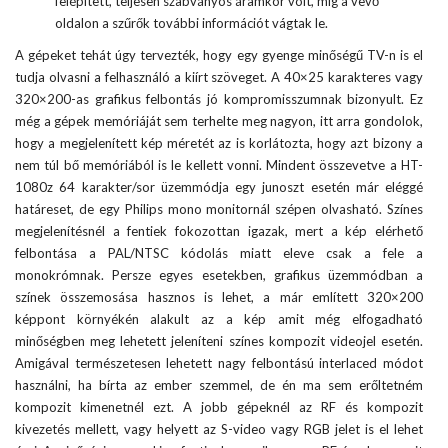
felépített, teljesen szabványos áramkör volt, míg a vevő
oldalon a szűrők további információt vágtak le.
A gépeket tehát úgy tervezték, hogy egy gyenge minőségű TV-n is el
tudja olvasni a felhasználó a kiírt szöveget. A 40×25 karakteres vagy
320×200-as grafikus felbontás jó kompromisszumnak bizonyult. Ez
még a gépek memóriáját sem terhelte meg nagyon, itt arra gondolok,
hogy a megjelenített kép méretét az is korlátozta, hogy azt bizony a
nem túl bő memóriából is le kellett vonni. Mindent összevetve a HT-
1080z 64 karakter/sor üzemmódja egy junoszt esetén már eléggé
határeset, de egy Philips mono monitornál szépen olvasható. Színes
megjelenítésnél a fentiek fokozottan igazak, mert a kép elérhető
felbontása a PAL/NTSC kódolás miatt eleve csak a fele a
monokrómnak. Persze egyes esetekben, grafikus üzemmódban a
színek összemosása hasznos is lehet, a már említett 320×200
képpont környékén alakult az a kép amit még elfogadható
minőségben meg lehetett jeleníteni színes kompozit videojel esetén.
Amigával természetesen lehetett nagy felbontású interlaced módot
használni, ha bírta az ember szemmel, de én ma sem erőltetném
kompozit kimenetnél ezt. A jobb gépeknél az RF és kompozit
kivezetés mellett, vagy helyett az S-video vagy RGB jelet is el lehet