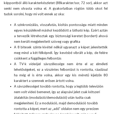
képpontból álló karakterkészletet (88karakter/sor, 72 sor), akkor azt
senki nem olvasta volna el. A gyakorlatban rögtön több okot fel
tudok sorolni, hogy mi volt ennek az oka:
A szinkronizálás, visszafutás, kioltás pontossága miatt minden
egyes készüléknél máshol kezdődött a látható kép. Ezért aztán
a tervezők létrehoztak egy biztonsági keretet (bordert) ahová
nem került megjelenített szöveg vagy grafika
A 8 bitesek szinte kivétel nélkül ugyanazt a képet jelenítették
meg mind a két félképnél. Így kevésbé vibrált a kép, de felére
csökkent a függőleges felbontás
A TV-k videójel sávszélessége nem érte el az elméleti
lehetőségeket, ez a vízszintes felbontást is rontotta, ráadásul
ha még el is érte volna, akkor egy kis méretű kijelzőn 80
karaktert a szemnek erősen ártott volna.
A sávszélességet tovább rontotta, hogy a legtöbb televízión
nem volt videó bemenet, így az alapsávi jelet csak kétszeri
átalakítás (moduláció/demoduláció) után tudta csak
megjeleníteni. Ez a moduláció, majd demoduláció tovább
rontotta a képet, mert az „adó” oldalon nem egy precízen