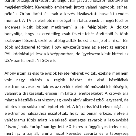
baráti országból érkezett, áthangolt hangsávú Junosztot fekete-fehér
megjelenítőként. Kevesebb embernek jutott valami nagyobb, színes,
például Orion Jácint és csak a kevés kiválasztott használt rendes
monitort. A TV az elérhető minőséget limitálta, ennek a megértéséhez
érdemes kicsit jobban megismerni a jel felépítését. A dolgot
bonyolítja, hogy az eredetileg csak fekete-fehér átvitelből is több
szabvány létezett, ezekhez utólag adták hozzá a színjelet ami szintén
több módszerrel történt. Hogy egyszerűsítsem az életet az európai
PAL kódolású jel lesz a középpontban, de igyekszem kicsit kitérni az
USA-ban használt NTSC-re is.
Ahogy írtam az első televíziók fekete-fehérek voltak, ezeknél még nem
volt nagy eltérés a régiók között. Az első készülékek
elektroncsövesek voltak és az ezekkel elérhető műszaki lehetőségek,
valamit a drágaságuk, erősen limitálta a lehetőségeket. A csövek ára
miatt a készülékeket viszonylag kevés aktív alkatrészből, egyszerű, de
ötletes kapcsolásokból építették fel. A kép frissítési frekvenciáját az
elektromos hálózathoz igazították, hogy az onnan érkező, illetve a
váltóáramú fűtés miatt keletkező esetleges zavarok a legkevésbé
látszódjanak. Európában így lett 50 Hz-es a függőleges frekvencia,
mert így a zaj áll, ami a nézőt kevésbé zavarta és a tápegység