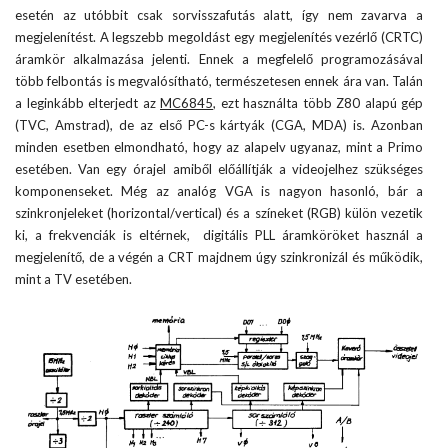
esetén az utóbbit csak sorvisszafutás alatt, így nem zavarva a
megjelenítést. A legszebb megoldást egy megjelenítés vezérlő (CRTC)
áramkör alkalmazása jelenti. Ennek a megfelelő programozásával
több felbontás is megvalósítható, természetesen ennek ára van. Talán
a leginkább elterjedt az
MC6845
, ezt használta több Z80 alapú gép
(TVC, Amstrad), de az első PC-s kártyák (CGA, MDA) is. Azonban
minden esetben elmondható, hogy az alapelv ugyanaz, mint a Primo
esetében. Van egy órajel amiből előállítják a videojelhez szükséges
komponenseket. Még az analóg VGA is nagyon hasonló, bár a
szinkronjeleket (horizontal/vertical) és a színeket (RGB) külön vezetik
ki, a frekvenciák is eltérnek, digitális PLL áramköröket használ a
megjelenítő, de a végén a CRT majdnem úgy szinkronizál és működik,
mint a TV esetében.