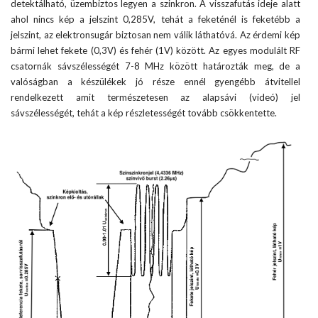
detektálható, üzembiztos legyen a szinkron. A visszafutás ideje alatt
ahol nincs kép a jelszint 0,285V, tehát a feketénél is feketébb a
jelszint, az elektronsugár biztosan nem válik láthatóvá. Az érdemi kép
bármi lehet fekete (0,3V) és fehér (1V) között. Az egyes modulált RF
csatornák sávszélességét 7-8 MHz között határozták meg, de a
valóságban a készülékek jó része ennél gyengébb átvitellel
rendelkezett amit természetesen az alapsávi (videó) jel
sávszélességét, tehát a kép részletességét tovább csökkentette.