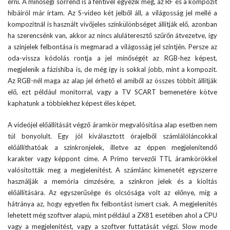
érni. A minőségi sorrend is a fentivel egyezik meg, az RF és a kompozit
hibáiról már írtam. Az S-video két jelből áll, a világosság jel mellé a
kompozitnál is használt vivőjeles színkülönbséget állítják elő, azonban
ha szerencsénk van, akkor az nincs aluláteresztő szűrőn átvezetve, így
a színjelek felbontása is megmarad a világosság jel szintjén. Persze az
oda-vissza kódolás rontja a jel minőségét az RGB-hez képest,
megjelenik a fázishiba is, de még így is sokkal jobb, mint a kompozit.
Az RGB-nél maga az alap jel érhető el amiből az összes többit állítják
elő, ezt például monitorral, vagy a TV SCART bemenetére kötve
kaphatunk a többiekhez képest éles képet.
A videójel előállítását végző áramkör megvalósítása alap esetben nem
túl bonyolult. Egy jól kiválasztott órajelből számlálóláncokkal
előállíthatóak a szinkronjelek, illetve az éppen megjelenítendő
karakter vagy képpont címe. A Primo tervezői TTL áramkörökkel
valósították meg a megjelenítést. A számlánc kimenetét egyszerre
használják a memória címzésére, a szinkron jelek és a kioltás
előállítására. Az egyszerűsége és olcsósága volt az előnye, míg a
hátránya az, hogy egyetlen fix felbontást ismert csak. A megjelenítés
lehetett még szoftver alapú, mint például a ZX81 esetében ahol a CPU
vagy a megjelenítést, vagy a szoftver futtatását végzi. Slow mode