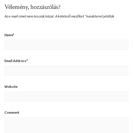
Vélemény, hozzászólás?
Az e-mail címet nem tesszük közzé.
A kötelező mezőket
*
karakterrel jelöltük
Name
*
Email Address
*
Website
Comment