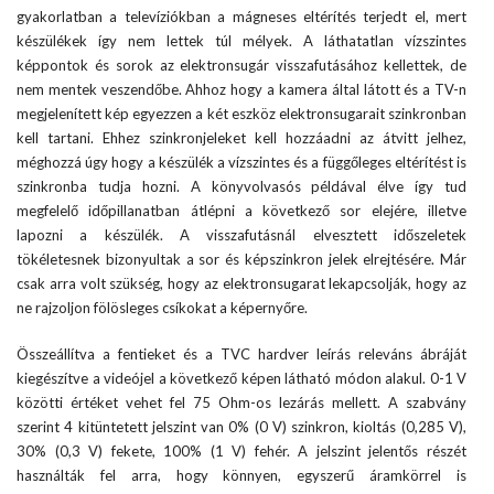
gyakorlatban a televíziókban a mágneses eltérítés terjedt el, mert
készülékek így nem lettek túl mélyek. A láthatatlan vízszintes
képpontok és sorok az elektronsugár visszafutásához kellettek, de
nem mentek veszendőbe. Ahhoz hogy a kamera által látott és a TV-n
megjelenített kép egyezzen a két eszköz elektronsugarait szinkronban
kell tartani. Ehhez szinkronjeleket kell hozzáadni az átvitt jelhez,
méghozzá úgy hogy a készülék a vízszintes és a függőleges eltérítést is
szinkronba tudja hozni. A könyvolvasós példával élve így tud
megfelelő időpillanatban átlépni a következő sor elejére, illetve
lapozni a készülék. A visszafutásnál elvesztett időszeletek
tökéletesnek bizonyultak a sor és képszinkron jelek elrejtésére. Már
csak arra volt szükség, hogy az elektronsugarat lekapcsolják, hogy az
ne rajzoljon fölösleges csíkokat a képernyőre.
Összeállítva a fentieket és a TVC hardver leírás releváns ábráját
kiegészítve a videójel a következő képen látható módon alakul. 0-1 V
közötti értéket vehet fel 75 Ohm-os lezárás mellett. A szabvány
szerint 4 kitüntetett jelszint van 0% (0 V) szinkron, kioltás (0,285 V),
30% (0,3 V) fekete, 100% (1 V) fehér. A jelszint jelentős részét
használták fel arra, hogy könnyen, egyszerű áramkörrel is