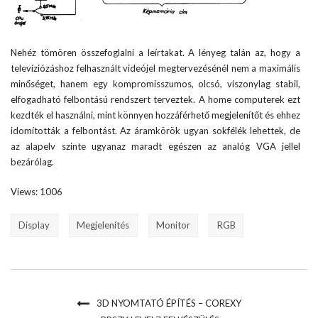
Nehéz tömören összefoglalni a leírtakat. A lényeg talán az, hogy a
televíziózáshoz felhasznált videójel megtervezésénél nem a maximális
minőséget, hanem egy kompromisszumos, olcsó, viszonylag stabil,
elfogadható felbontású rendszert terveztek. A home computerek ezt
kezdték el használni, mint könnyen hozzáférhető megjelenítőt és ehhez
idomították a felbontást. Az áramkörök ugyan sokfélék lehettek, de
az alapelv szinte ugyanaz maradt egészen az analóg VGA jellel
bezárólag.
Views: 1006
Display
Megjelenítés
Monitor
RGB
3D NYOMTATÓ ÉPÍTÉS – COREXY