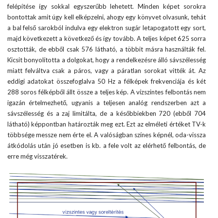
felépítése így sokkal egyszerűbb lehetett. Minden képet sorokra
bontottak amit úgy kell elképzelni, ahogy egy könyvet olvasunk, tehát
a bal felső sarokból indulva egy elektron sugár letapogatott egy sort,
majd következett a következő és így tovább. A teljes képet 625 sorra
osztották, de ebből csak 576 látható, a többit másra használták fel.
Kicsit bonyolította a dolgokat, hogy a rendelkezésre álló sávszélesség
miatt felváltva csak a páros, vagy a páratlan sorokat vitték át. Az
eddigi adatokat összefoglalva 50 Hz a félképek frekvenciája és két
288 soros félképből állt össze a teljes kép. A vízszintes felbontás nem
igazán értelmezhető, ugyanis a teljesen analóg rendszerben azt a
sávszélesség és a zaj limitálta, de a későbbiekben 720 (ebből 704
látható) képpontban határozták meg ezt. Ezt az elméleti értéket TV-k
többsége messze nem érte el. A valóságban színes képnél, oda-vissza
átkódolás után jó esetben is kb. a fele volt az elérhető felbontás, de
erre még visszatérek.