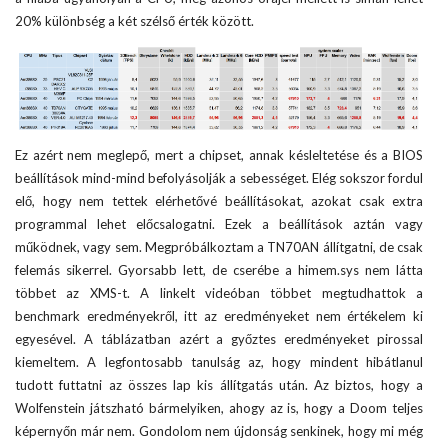
20% különbség a két szélső érték között.
Ez azért nem meglepő, mert a chipset, annak késleltetése és a BIOS
beállítások mind-mind befolyásolják a sebességet. Elég sokszor fordul
elő, hogy nem tettek elérhetővé beállításokat, azokat csak extra
programmal lehet előcsalogatni. Ezek a beállítások aztán vagy
működnek, vagy sem. Megpróbálkoztam a TN70AN állítgatni, de csak
felemás sikerrel. Gyorsabb lett, de cserébe a himem.sys nem látta
többet az XMS-t. A linkelt videóban többet megtudhattok a
benchmark eredményekről, itt az eredményeket nem értékelem ki
egyesével. A táblázatban azért a győztes eredményeket pirossal
kiemeltem. A legfontosabb tanulság az, hogy mindent hibátlanul
tudott futtatni az összes lap kis állítgatás után. Az biztos, hogy a
Wolfenstein játszható bármelyiken, ahogy az is, hogy a Doom teljes
képernyőn már nem. Gondolom nem újdonság senkinek, hogy mi még