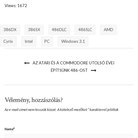
Views: 1672
386DX
386SX
486DLC
486SLC
AMD
Cyrix
Intel
PC
Windows 3.1
AZ ATARI ÉS A COMMODORE UTOLSÓ ÉVEI
ÉPÍTSÜNK 486-OST
Vélemény, hozzászólás?
Az e-mail címet nem tesszük közzé.
A kötelező mezőket
*
karakterrel jelöltük
Name
*