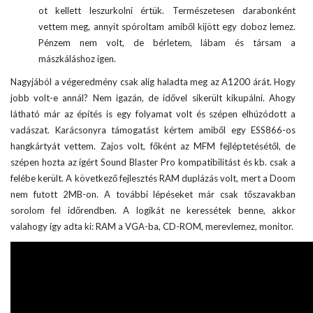
ot kellett leszurkolni értük. Természetesen darabonként
vettem meg, annyit spóroltam amiből kijött egy doboz lemez.
Pénzem nem volt, de bérletem, lábam és társam a
mászkáláshoz igen.
Nagyjából a végeredmény csak alig haladta meg az A1200 árát. Hogy
jobb volt-e annál? Nem igazán, de idővel sikerült kikupálni. Ahogy
látható már az építés is egy folyamat volt és szépen elhúzódott a
vadászat. Karácsonyra támogatást kértem amiből egy ESS866-os
hangkártyát vettem. Zajos volt, főként az MFM fejléptetésétől, de
szépen hozta az ígért Sound Blaster Pro kompatibilitást és kb. csak a
felébe került. A következő fejlesztés RAM duplázás volt, mert a Doom
nem futott 2MB-on. A további lépéseket már csak tőszavakban
sorolom fel időrendben. A logikát ne keressétek benne, akkor
valahogy így adta ki: RAM a VGA-ba, CD-ROM, merevlemez, monitor.