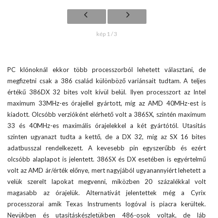
kép 1 / 3
PC klónoknál ekkor több processzorból lehetett választani, de
megfizetni csak a 386 család különböző variánsait tudtam. A teljes
értékű 386DX 32 bites volt kívül belül. Ilyen processzort az Intel
maximum 33MHz-es órajellel gyártott, míg az AMD 40MHz-est is
kiadott. Olcsóbb verzióként elérhető volt a 386SX, szintén maximum
33 és 40MHz-es maximális órajelekkel a két gyártótól. Utasítás
szinten ugyanazt tudta a kettő, de a DX 32, míg az SX 16 bites
adatbusszal rendelkezett. A kevesebb pin egyszerűbb és ezért
olcsóbb alaplapot is jelentett. 386SX és DX esetében is egyértelmű
volt az AMD ár/érték előnye, mert nagyjából ugyanannyiért lehetett a
velük szerelt lapokat megvenni, miközben 20 százalékkal volt
magasabb az órajelük. Alternatívát jelentettek még a Cyrix
processzorai amik Texas Instruments logóval is piacra kerültek.
Nevükben és utasításkészletükben 486-osok voltak, de láb