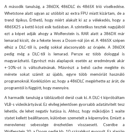
A második tanulság, a 386DX, 486DLC és 486SX trió viselkedése.
Whetstone alatt ugyan az utóbbit az extra FPU miatt kizártam, de a
trend tipikus. Érthető, hogy miért alakult ki az a vélekedés, hogy a
486SX25 a kettő közé esik tudásban. A szintetikus tesztek nagyjából
ezt a képet adják ahogy a Wolfenstein is. RAR alatt a 386DX már
lemarad kicsit, de a fekete leves a Doom-nál jön el. A 486SX szépen
elhúz a DLC-től is, pedig sokkal alacsonyabb az órajele. A 386DX
pedig még a DLC-től is lemarad. Persze ez több dologgal is
magyarázható. Egyrészt más alaplapok esetén az eredmények akár
+-10%-ot is változhatnának. Másrészt a belső cache megléte és
mérete sokat számít az újabb, egyre több memóriát használó
programoknál. Konklúzióm az, hogy a 486DLC megérhette az árát, de
programtól is függött, hogy mennyire.
A harmadik tanulság a táblázatból derül csak ki. A DLC-t kipróbáltam
VLB-s videókártyával. Ez elvileg jelentősen gyorsabb adatátvitelt tesz
lehetőv, de lehet negatív hatása is. Ahhoz, hogy működjön 1 waite
statet kellett beállítanom, különben szemetelt a képernyőre. Emiatt a
merevlemez sebessége érezhetően visszaesett. Cserébe a
Wolfenstein 20, a Doom pedig kb. 10 százalékot gyorsult. Ez alapján