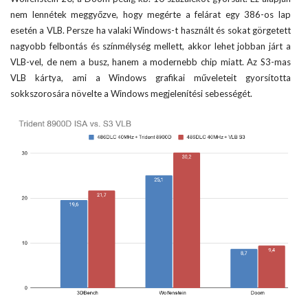
nem lennétek meggyőzve, hogy megérte a felárat egy 386-os lap
esetén a VLB. Persze ha valaki Windows-t használt és sokat görgetett
nagyobb felbontás és színmélység mellett, akkor lehet jobban járt a
VLB-vel, de nem a busz, hanem a modernebb chip miatt. Az S3-mas
VLB kártya, ami a Windows grafikai műveleteit gyorsította
sokkszorosára növelte a Windows megjelenítési sebességét.