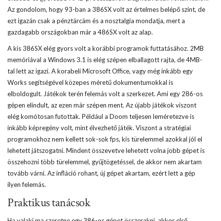
Az gondolom, hogy 93-ban a 386SX volt az értelmes belépő szint, de
ezt igazán csak a pénztárcám és a nosztalgia mondatja, mert a
gazdagabb országokban már a 486SX volt az alap.
A kis 386SX elég gyors volt a korábbi programok futtatásához. 2MB
memóriával a Windows 3.1 is elég szépen elballagott rajta, de 4MB-
tal lett az igazi. A korabeli Microsoft Office, vagy még inkább egy
Works segítségével közepes méretű dokumentumokkal is
elboldogult. Játékok terén felemás volt a szerkezet. Ami egy 286-os
gépen elindult, az ezen már szépen ment. Az újabb játékok viszont
elég komótosan futottak. Például a Doom teljesen leméretezve is
inkább képregény volt, mint élvezhető játék. Viszont a stratégiai
programokhoz nem kellett sok-sok fps, kis türelemmel azokkal jól el
lehetett játszogatni. Mindent összevetve lehetett volna jobb gépet is
összehozni több türelemmel, gyűjtögetéssel, de akkor nem akartam
tovább várni. Az infláció rohant, új gépet akartam, ezért lett a gép
ilyen felemás.
Praktikus tanácsok
Ha valaki ma szeretne egy 386-os gépet összerakni, akkor első