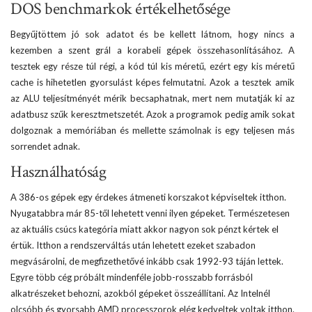
DOS benchmarkok értékelhetősége
Begyűjtöttem jó sok adatot és be kellett látnom, hogy nincs a
kezemben a szent grál a korabeli gépek összehasonlításához. A
tesztek egy része túl régi, a kód túl kis méretű, ezért egy kis méretű
cache is hihetetlen gyorsulást képes felmutatni. Azok a tesztek amik
az ALU teljesítményét mérik becsaphatnak, mert nem mutatják ki az
adatbusz szűk keresztmetszetét. Azok a programok pedig amik sokat
dolgoznak a memóriában és mellette számolnak is egy teljesen más
sorrendet adnak.
Használhatóság
A 386-os gépek egy érdekes átmeneti korszakot képviseltek itthon.
Nyugatabbra már 85-től lehetett venni ilyen gépeket. Természetesen
az aktuális csúcs kategória miatt akkor nagyon sok pénzt kértek el
értük. Itthon a rendszerváltás után lehetett ezeket szabadon
megvásárolni, de megfizethetővé inkább csak 1992-93 táján lettek.
Egyre több cég próbált mindenféle jobb-rosszabb forrásból
alkatrészeket behozni, azokból gépeket összeállítani. Az Intelnél
olcsóbb és gyorsabb AMD processzorok elég kedveltek voltak itthon.