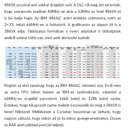
486SX procival ami sokkal drágább volt. A DLC-ről meg azt tartották,
hogy szerencsés esetben 40MHz-en akár a 33MHz-es Intel 486SX-et
is be tudja fogni. Az IBM 486SLC azért érdekes számomra, mert az
2×33, tehát 66MHz-en is futhatott. A grafikonon az alapot itt is a
386SX adja. Táblázatos formában a nyers adatokat is láthatjátok
amiből sokkal több van, mint amit ábrázolni tudnék.
Rögtön az első tanulság, hogy az IBM 486SLC mindent visz. Erről nem
az extra FPU tehet, hanem az IBM-es optimalizáció, valamint a
66MHz-es órajellel párosított 16kB belső és 128k külső cache.
Érdekes, hogy kikapcsolt cache mellett összeomlik és még a 386SX is
leveri félkézzel. Mellékesen a Cyrixhez hasonlóan az látható, hogy
nagyon változó, hogy mikor ad jó és mikor gyenge eredményt. Doom
és RAR alatt például pont jól teljesít.