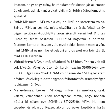
írhatom, hogy nagy előny, ha rádióamatőr klubba jár az ember
és olyanok adnak tanácsokat akik már több rádióállomást is
építettek…
RAM
: Minimum 1MB volt a cél, de 4MB-ot szerettem volna.
Sajnos ’93-ban egy tűz miatt elszálltak az árak. Végül az év
végén akciósan 4000Ft/MB áron sikerült venni két 9 bites
SIMM-et, tehát összesen
8000Ft
-ot hagytam a boltban.
Értelmes kompromisszum volt, ezzel sokkal jobban ment a gép,
mint 1MB-tal és nem kellett eladni a fölösleget egy bővítésnél,
mint a DX esetében.
Videókártya
: VGA, olcsó, bővíthető és 16 bites. Ez nem volt túl
sok kikötés. Végül barátomtól került hozzám
3500
Ft-ért egy
8900CL. Igaz csak 256kB RAM volt benne, de 1MB-ig lehetett
bővíteni és elvileg tudott nagyobb felbontást és színmélységet
is elég memóriával.
Merevlemez
: Legyen. Mindegy milyen és mekkora, csak
valami, valahonnan. Csak homályosan rémlik, hogy honnan
kötött ki nálam egy 20MB-os ST-225-ös MFM. Ha nem
tévedek és olvasod Rezsó, akkor 30 évvel később is hálás