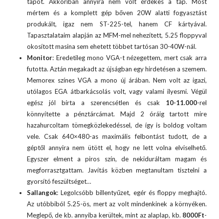
tápot. Akkoriban annyira nem volt érdekes a táp. Most
mértem és a komplett gép bőven 20W alatti fogyasztást
produkált, igaz nem ST-225-tel, hanem CF kártyával.
Tapasztalataim alapján az MFM-mel nehezített, 5.25 floppyval
okosított masina sem ehetett többet tartósan 30-40W-nál.
Monitor
: Eredetileg mono VGA-t nézegettem, mert csak arra
futotta. Aztán megakadt az újságban egy hirdetésen a szemem.
Memorex színes VGA a mono új árában. Nem volt az igazi,
utólagos EGA átbarkácsolás volt, vagy valami ilyesmi. Végül
egész jól bírta a szerencsétlen és csak
10-11.000
-rel
könnyítette a pénztárcámat. Majd 2 óráig tartott mire
hazahurcoltam tömegközlekedéssel, de így is boldog voltam
vele. Csak 640×480-as maximális felbontást tudott, de a
géptől annyira nem ütött el, hogy ne lett volna elviselhető.
Egyszer elment a piros szín, de nekiduráltam magam és
megforrasztgattam. Javítás közben megtanultam tisztelni a
gyorsító feszültséget…
Sallangok
: Legolcsóbb billentyűzet, egér és floppy meghajtó.
Az utóbbiból 5.25-ös, mert az volt mindenkinek a környéken.
Meglepő, de kb. annyiba kerültek, mint az alaplap, kb.
8000Ft
-