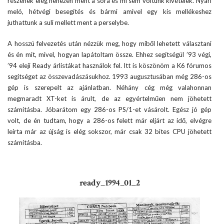
részének elég nehezen ment a sora és mi sem voltunk kivételek. Nyári
meló, hétvégi besegítés és bármi amivel egy kis mellékeshez
juthattunk a suli mellett ment a perselybe.
A hosszú felvezetés után nézzük meg, hogy miből lehetett választani
és én mit, mivel, hogyan lapátoltam össze. Ehhez segítségül ’93 végi,
’94 eleji Ready árlistákat használok fel. Itt is köszönöm a K6 fórumos
segítséget az összevadászásukhoz. 1993 augusztusában még 286-os
gép is szerepelt az ajánlatban. Néhány cég még valahonnan
megmaradt XT-ket is árult, de az egyértelműen nem jöhetett
számításba. Jóbarátom egy 286-os PS/1-et vásárolt. Egész jó gép
volt, de én tudtam, hogy a 286-os felett már eljárt az idő, elvégre
leírta már az újság is elég sokszor, már csak 32 bites CPU jöhetett
számításba.
ready_1994_01_2