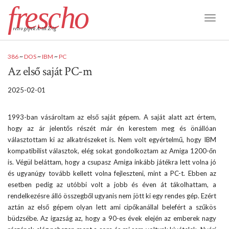
frescho
Toggl
retro gépek A-tól Z-ig
Naviga
386
~
DOS
~
IBM
~
PC
Az első saját PC-m
2025-02-01
1993-ban vásároltam az első saját gépem. A saját alatt azt értem,
hogy az ár jelentős részét már én kerestem meg és önállóan
választottam ki az alkatrészeket is. Nem volt egyértelmű, hogy IBM
kompatibilist választok, elég sokat gondolkoztam az Amiga 1200-őn
is. Végül beláttam, hogy a csupasz Amiga inkább játékra lett volna jó
és ugyanúgy tovább kellett volna fejleszteni, mint a PC-t. Ebben az
esetben pedig az utóbbi volt a jobb és éven át tákolhattam, a
rendelkezésre álló összegből ugyanis nem jött ki egy rendes gép. Ezért
aztán az első gépem olyan lett ami cipőkanállal belefért a szűkös
büdzsébe. Az igazság az, hogy a 90-es évek elején az emberek nagy