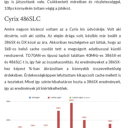
így is játszottunk vele. Csökkentett méretben és részletességgel,
10fps környékén toltam végig a játékot.
Cyrix 486SLC
Amire nagyon kíváncsi voltam az a Cyrix kis üdvöskéje. Volt aki
dicsérte, volt aki szidta. Az elején drága volt, később már beállt a
386SX és DX közé az ára. Akkoriban tesztelgetve azt láttuk, hogy az
1kB-os belső cache csodát tett a megvágott adatbusszal küzdő
rendszerrel. TD70AN-es típusú lapból találtam 40MHz-es 386SX-et
és 486SLC-t is, így fair az összehasonlítás. Az eredményeket a 386SX-
hez képest %-ban ábrázoltam a könnyebb összevethetőség
érdekében. Érdekességképpen lefuttattam kikapcsolt cache mellett is
a teszteket. Mivel így szinte hibahatáron hozta a 386SX eredményeit,
így az eredmények jól kiértékelhetőek.