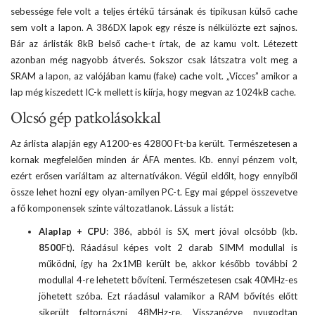
sebessége fele volt a teljes értékű társának és tipikusan külső cache
sem volt a lapon. A 386DX lapok egy része is nélkülözte ezt sajnos.
Bár az árlisták 8kB belső cache-t írtak, de az kamu volt. Létezett
azonban még nagyobb átverés. Sokszor csak látszatra volt meg a
SRAM a lapon, az valójában kamu (fake) cache volt. „Vicces” amikor a
lap még kiszedett IC-k mellett is kiírja, hogy megvan az 1024kB cache.
Olcsó gép patkolásokkal
Az árlista alapján egy A1200-es 42800 Ft-ba került. Természetesen a
kornak megfelelően minden ár ÁFA mentes. Kb. ennyi pénzem volt,
ezért erősen variáltam az alternatívákon. Végül eldőlt, hogy ennyiből
össze lehet hozni egy olyan-amilyen PC-t. Egy mai géppel összevetve
a fő komponensek szinte változatlanok. Lássuk a listát:
Alaplap + CPU
: 386, abból is SX, mert jóval olcsóbb (kb.
8500
Ft). Ráadásul képes volt 2 darab SIMM modullal is
működni, így ha 2x1MB került be, akkor később további 2
modullal 4-re lehetett bővíteni. Természetesen csak 40MHz-es
jöhetett szóba. Ezt ráadásul valamikor a RAM bővítés előtt
sikerült feltornászni 48MHz-re. Visszanézve nyugodtan