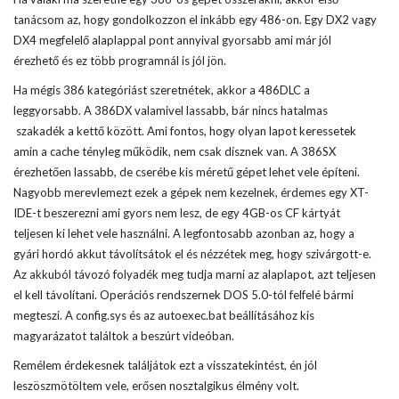
tanácsom az, hogy gondolkozzon el inkább egy 486-on. Egy DX2 vagy
DX4 megfelelő alaplappal pont annyival gyorsabb ami már jól
érezhető és ez több programnál is jól jön.
Ha mégis 386 kategóriást szeretnétek, akkor a 486DLC a
leggyorsabb. A 386DX valamivel lassabb, bár nincs hatalmas
szakadék a kettő között. Ami fontos, hogy olyan lapot keressetek
amin a cache tényleg működik, nem csak dísznek van. A 386SX
érezhetően lassabb, de cserébe kis méretű gépet lehet vele építeni.
Nagyobb merevlemezt ezek a gépek nem kezelnek, érdemes egy XT-
IDE-t beszerezni ami gyors nem lesz, de egy 4GB-os CF kártyát
teljesen ki lehet vele használni. A legfontosabb azonban az, hogy a
gyári hordó akkut távolítsátok el és nézzétek meg, hogy szivárgott-e.
Az akkuból távozó folyadék meg tudja marni az alaplapot, azt teljesen
el kell távolítani. Operációs rendszernek DOS 5.0-tól felfelé bármi
megteszi. A config.sys és az autoexec.bat beállításához kis
magyarázatot találtok a beszúrt videóban.
Remélem érdekesnek találjátok ezt a visszatekintést, én jól
leszöszmötöltem vele, erősen nosztalgikus élmény volt.