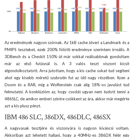
Az eredmények nagyon szórnak. Az 1kB cache átveri a Landmark és a
PMIPS teszteket, ezek 200% fölötti eredménye szerintem irreális. A
3DBench és a Checkit 150%-át már sokkal reálisabbnak gondoltam
már az első futásnál is. A 3 valós teszt viszont kicsit
elgondolkoztatott. Arra jutottam, hogy a kis cache sokat tud segíteni
ahol egy kisebb méretű szubrutin fut az idő nagy részében. Ilyen a
Doom és a RAR, míg a Wolfenstein csak alig 18%-os javulást tud
felmutatni. A konklúzióm az, hogy csodát ugyan nem tudott tenni a
486SLC, de amikor emberi szintre csökkent az ára, akkor már megérte
azt a kis plusz pénzt.
IBM 486 SLC, 386DX, 486DLC, 486SX
A nagyvasak tesztjére és viszonyára is nagyon kíváncsi voltam.
Akkoriban azt lehetett hallani, hogy a 40MHz-es 386DX felér egy