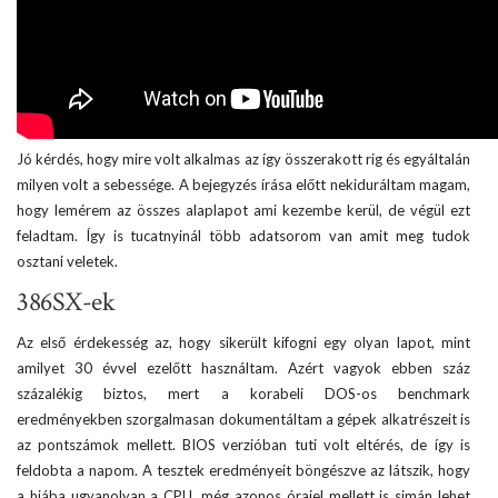
Jó kérdés, hogy mire volt alkalmas az így összerakott rig és egyáltalán
milyen volt a sebessége. A bejegyzés írása előtt nekiduráltam magam,
hogy lemérem az összes alaplapot ami kezembe kerül, de végül ezt
feladtam. Így is tucatnyinál több adatsorom van amit meg tudok
osztani veletek.
386SX-ek
Az első érdekesség az, hogy sikerült kifogni egy olyan lapot, mint
amilyet 30 évvel ezelőtt használtam. Azért vagyok ebben száz
százalékig biztos, mert a korabeli DOS-os benchmark
eredményekben szorgalmasan dokumentáltam a gépek alkatrészeit is
az pontszámok mellett. BIOS verzióban tuti volt eltérés, de így is
feldobta a napom. A tesztek eredményeit böngészve az látszik, hogy
a hiába ugyanolyan a CPU, még azonos órajel mellett is simán lehet