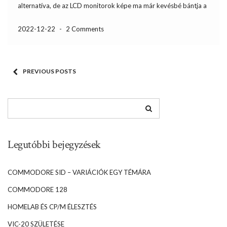
alternatíva, de az LCD monitorok képe ma már kevésbé bántja a
szemet. Ehhez azonban valahogy a CGA TTL RGBI jeléből analóg
RGB jelet kell […]
2022-12-22
-
2 Comments
PREVIOUS POSTS
Legutóbbi bejegyzések
COMMODORE SID – VARIÁCIÓK EGY TÉMÁRA
COMMODORE 128
HOMELAB ÉS CP/M ÉLESZTÉS
VIC-20 SZÜLETÉSE