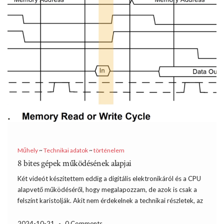
Műhely
~
Technikai adatok
~
történelem
8 bites gépek működésének alapjai
Két videót készítettem eddig a digitális elektronikáról és a CPU
alapvető működéséről, hogy megalapozzam, de azok is csak a
felszínt karistolják. Akit nem érdekelnek a technikai részletek, az
nem garantálom, hogy mindent érteni fog az írás második
felében, de én így szeretek a hobbimmal foglalkozni, […]
2024-10-21
-
0 Comments