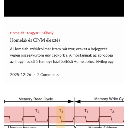
Homelab
~
Magyar
~
Műhely
Homelab és CP/M élesztés
A Homelab szériáról már írtam párszor, ezeket a bejegyzés
végén összegyűjtöm egy csokorba. A mostaninak az apropója
az, hogy hozzáfértem egy házi építésű Homelabhez. Elvileg egy
Homelab 3 van a dobozban, de ahogy közismert, a széria újabb
verziói ennek a kiegészítőkkel tuningolásával születtek. 64kB
2025-12-26
-
2 Comments
RAM-mal […]