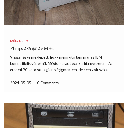
Műhely
~
PC
Philips 286 @12.5MHz
Visszanézve meglepett, hogy mennyit írtam már az IBM
kompatibilis gépekről. Mégis maradt egy kis hiányérzetem. Az
eredeti PC sorozat tagjain végigmentem, de nem volt szó a
játékokról. A PCJr felépítése mellett azt bővebben is teszteltem,
mégsem írtam arról, hogy mikor érték el azt a pontot […]
2024-05-05
-
0 Comments