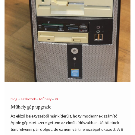
blog
~
eszközök
~
Műhely
~
PC
Műhely gép upgrade
Az előző bejegyzésből már kiderült, hogy modernnek számító
Apple gépeket szerelgettem az elmúlt időszakban. Jó ötletnek
tűnt felvenni pár dolgot, de ez nem várt nehézséget okozott. A 8