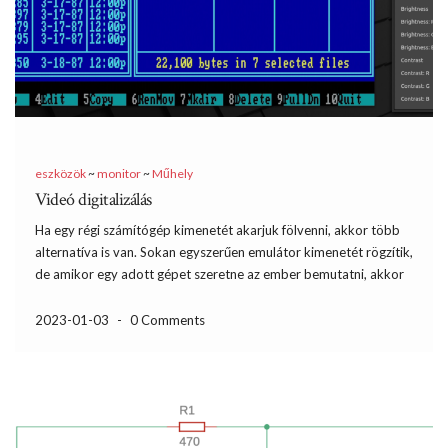
eszközök
~
monitor
~
Műhely
Videó digitalizálás
Ha egy régi számítógép kimenetét akarjuk fölvenni, akkor több
alternatíva is van. Sokan egyszerűen emulátor kimenetét rögzítik,
de amikor egy adott gépet szeretne az ember bemutatni, akkor
arra nem jó az emulátor. Kicsit bonyolultabb, ha felveszem a
monitor képét egy kamerával. Az eredmény nagyban függ […]
2023-01-03
-
0 Comments