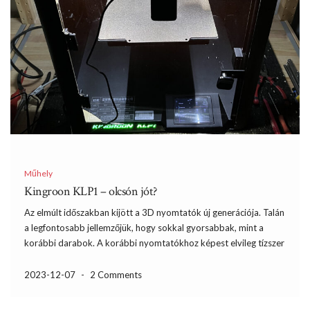
Műhely
Kingroon KLP1 – olcsón jót?
Az elmúlt időszakban kijött a 3D nyomtatók új generációja. Talán
a legfontosabb jellemzőjük, hogy sokkal gyorsabbak, mint a
korábbi darabok. A korábbi nyomtatókhoz képest elvileg tízszer
is gyorsabbak lehetnek. Saját tapasztalataim alapján az
elmélettel ellentétben „csak” kb. harmada-negyede időt igényel
2023-12-07
-
2 Comments
velük a nyomtatás ami még […]