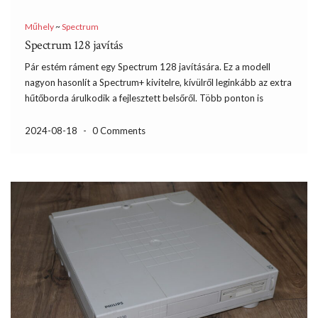
Műhely
~
Spectrum
Spectrum 128 javítás
Pár estém ráment egy Spectrum 128 javítására. Ez a modell
nagyon hasonlít a Spectrum+ kivitelre, kívülről leginkább az extra
hűtőborda árulkodik a fejlesztett belsőről. Több ponton is
hozzányúltak a géphez, de hármat érdemes kiemelni. Egyrészt
128kB memóriával rendelkezik, az extra RAM-ot 16kB-os
2024-08-18
-
0 Comments
lapokban lehet belapozni […]