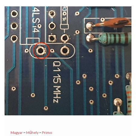
Magyar
~
Műhely
~
Primo