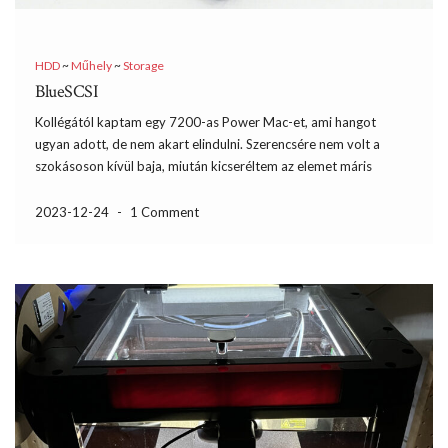
HDD
~
Műhely
~
Storage
BlueSCSI
Kollégától kaptam egy 7200-as Power Mac-et, ami hangot
ugyan adott, de nem akart elindulni. Szerencsére nem volt a
szokásoson kívül baja, miután kicseréltem az elemet máris
bootolt volna, ha a merevlemez nem adja meg magát. Ezek a régi
Mac-ek SCSI meghajtókat használnak ami abból a […]
2023-12-24
-
1 Comment