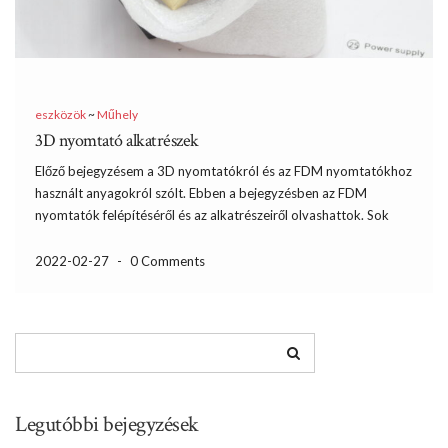
eszközök
~
Műhely
3D nyomtató alkatrészek
Előző bejegyzésem a 3D nyomtatókról és az FDM nyomtatókhoz
használt anyagokról szólt. Ebben a bejegyzésben az FDM
nyomtatók felépítéséről és az alkatrészeiről olvashattok. Sok
fajta konstrukciót találtak ki, de otthoni használatban az alábbi
három elég ritka madár: Poláris nyomtató: A nyomtatás nem a
2022-02-27
-
0 Comments
megszokott XYZ […]
Legutóbbi bejegyzések