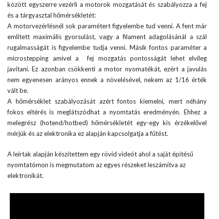
között egyszerre vezérli a motorok mozgatását és szabályozza a fej
és a tárgyasztal hőmérsékletét:
A motorvezérlésnél sok paramétert figyelembe tud venni. A fent már
említett maximális gyorsulást, vagy a filament adagolásánál a szál
rugalmasságát is figyelembe tudja venni. Másik fontos paraméter a
microstepping amivel a fej mozgatás pontosságát lehet elvileg
javítani. Ez azonban csökkenti a motor nyomatékát, ezért a javulás
nem egyenesen arányos ennek a növelésével, nekem az 1/16 érték
vált be.
A hőmérséklet szabályozását azért fontos kiemelni, mert néhány
fokos eltérés is meglátszódhat a nyomtatás eredményén. Ehhez a
melegrész (hotend/hotbed) hőmérsékletét egy-egy kis érzékelővel
mérjük és az elektronika ez alapján kapcsolgatja a fűtést.
A leírtak alapján készítettem egy rövid videót ahol a saját építésű
nyomtatómon is megmutatom az egyes részeket leszámítva az
elektronikát.