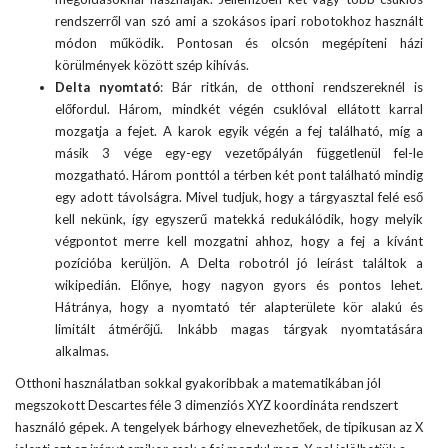
rendszerről van szó ami a szokásos ipari robotokhoz használt
módon működik. Pontosan és olcsón megépíteni házi
körülmények között szép kihívás.
Delta nyomtató
: Bár ritkán, de otthoni rendszereknél is
előfordul. Három, mindkét végén csuklóval ellátott karral
mozgatja a fejet. A karok egyik végén a fej található, míg a
másik 3 vége egy-egy vezetőpályán függetlenül fel-le
mozgatható. Három ponttól a térben két pont található mindig
egy adott távolságra. Mivel tudjuk, hogy a tárgyasztal felé eső
kell nekünk, így egyszerű matekká redukálódik, hogy melyik
végpontot merre kell mozgatni ahhoz, hogy a fej a kívánt
pozícióba kerüljön. A Delta robotról jó leírást találtok a
wikipedián
. Előnye, hogy nagyon gyors és pontos lehet.
Hátránya, hogy a nyomtató tér alapterülete kör alakú és
limitált átmérőjű. Inkább magas tárgyak nyomtatására
alkalmas.
Otthoni használatban sokkal gyakoribbak a matematikában jól
megszokott Descartes féle 3 dimenziós XYZ koordináta rendszert
használó gépek. A tengelyek bárhogy elnevezhetőek, de tipikusan az X