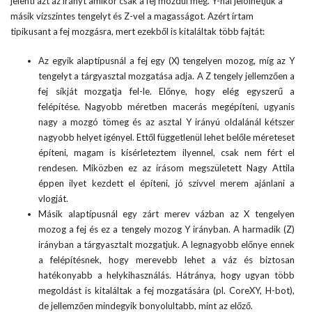
jelenti azt az irányt amikor csak a fej mozdul meg. Y-nal jelölhetjük a
másik vízszintes tengelyt és Z-vel a magasságot. Azért írtam
tipikusant a fej mozgásra, mert ezekből is kitaláltak több fajtát:
Az egyik alaptípusnál a fej egy (X) tengelyen mozog, míg az Y
tengelyt a tárgyasztal mozgatása adja. A Z tengely jellemzően a
fej síkját mozgatja fel-le. Előnye, hogy elég egyszerű a
felépítése. Nagyobb méretben macerás megépíteni, ugyanis
nagy a mozgó tömeg és az asztal Y irányú oldalánál kétszer
nagyobb helyet igényel. Ettől függetlenül lehet belőle méreteset
építeni, magam is kísérleteztem ilyennel, csak nem fért el
rendesen. Miközben ez az írásom megszületett Nagy Attila
éppen ilyet kezdett el építeni, jó szívvel merem ajánlani a
vlogját
.
Másik alaptípusnál egy zárt merev vázban az X tengelyen
mozog a fej és ez a tengely mozog Y irányban. A harmadik (Z)
irányban a tárgyasztalt mozgatjuk. A legnagyobb előnye ennek
a felépítésnek, hogy merevebb lehet a váz és biztosan
hatékonyabb a helykihasználás. Hátránya, hogy ugyan több
megoldást is kitaláltak a fej mozgatására (pl.
CoreXY
, H-bot),
de jellemzően mindegyik bonyolultabb, mint az előző.