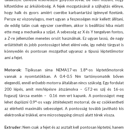
kifizetődne az árkülönbség. A fejek mozgatásánál a szíjhajtás előnye,
hogy halk és gyors amiért cserébe karbantartási igénnyel fizetünk.
Persze ez viszonylagos, mert ugyan a feszességen már kellett állítani,
de eddig talán csak egyszer cseréltem, akkor is beállítási hiba miatt
ette meg a mechanika a szíjat. A sebesség az X és Y tengelyen fontos,
a Z-re jellemzően menetes orsót használnak. Ez ugyan lassú, de nagy
erőáttételt és jobb pontosságot lehet elérni vele, így nehéz tárgyat is
könnyedén és pontosan mozgathat ugyanaz a tipusú léptetőmotor
ami a fejet.
Motorok
: Tipikusan sima NEMA17-es 1.8°-os léptetőmotorok
vannak a nyomtatókban. A 0.4-0.5 Nm tartónyomaték bőven
elegendő, ennél erősebb motorra általában nincs szükség. Egy fordulat
200 lépés, amit mm/lépésre átszámolva – GT2-es szíj és 16-os
fogaszíj tárcsa esetén – 0.16 mm-ert kapunk. A pontosságot meg
lehet duplázni 0.9°-os vagy áttételezett motorral, de ez csökkentheti
az elérhető maximális sebességet. A pontosság tovább javítható kis
elektronikai trükkel, erre microstepping címszó alatt térek vissza.
Extruder
: Nem csak a fejet és az asztalt kell pontosan léptetni, hanem