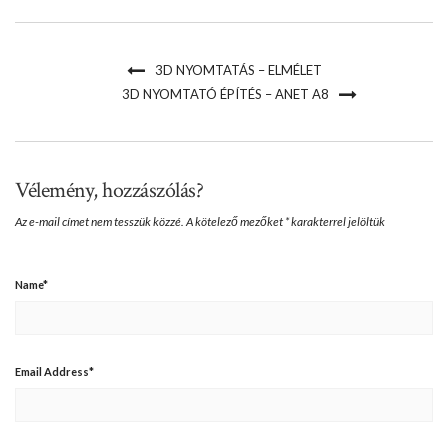
3D NYOMTATÁS – ELMÉLET
3D NYOMTATÓ ÉPÍTÉS – ANET A8
Vélemény, hozzászólás?
Az e-mail címet nem tesszük közzé.
A kötelező mezőket
*
karakterrel jelöltük
Name
*
Email Address
*