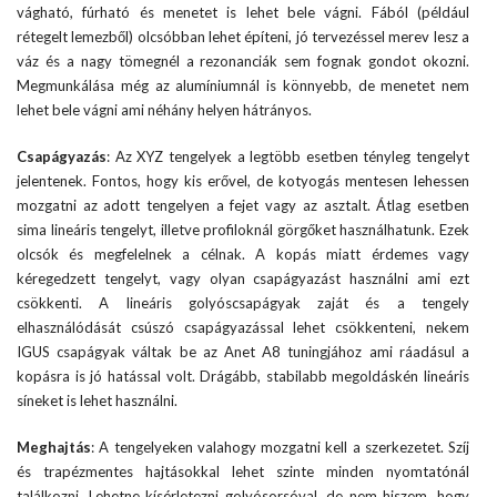
vágható, fúrható és menetet is lehet bele vágni. Fából (például
rétegelt lemezből) olcsóbban lehet építeni, jó tervezéssel merev lesz a
váz és a nagy tömegnél a rezonanciák sem fognak gondot okozni.
Megmunkálása még az alumíniumnál is könnyebb, de menetet nem
lehet bele vágni ami néhány helyen hátrányos.
Csapágyazás
: Az XYZ tengelyek a legtöbb esetben tényleg tengelyt
jelentenek. Fontos, hogy kis erővel, de kotyogás mentesen lehessen
mozgatni az adott tengelyen a fejet vagy az asztalt. Átlag esetben
sima lineáris tengelyt, illetve profiloknál görgőket használhatunk. Ezek
olcsók és megfelelnek a célnak. A kopás miatt érdemes vagy
kéregedzett tengelyt, vagy olyan csapágyazást használni ami ezt
csökkenti. A lineáris golyóscsapágyak zaját és a tengely
elhasználódását csúszó csapágyazással lehet csökkenteni, nekem
IGUS csapágyak váltak be az Anet A8 tuningjához ami ráadásul a
kopásra is jó hatással volt. Drágább, stabilabb megoldáskén lineáris
síneket is lehet használni.
Meghajtás
: A tengelyeken valahogy mozgatni kell a szerkezetet. Szíj
és trapézmentes hajtásokkal lehet szinte minden nyomtatónál
találkozni. Lehetne kísérletezni golyósorsóval, de nem hiszem, hogy