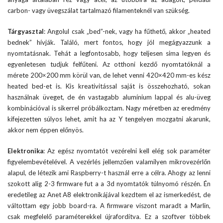
carbon- vagy üvegszálat tartalmazó filamenteknél van szükség.
Tárgyasztal
: Angolul csak „bed”-nek, vagy ha fűthető, akkor „heated
bednek” hívják. Találó, mert fontos, hogy jól megágyazzunk a
nyomtatásnak. Tehát a legfontosabb, hogy teljesen sima legyen és
egyenletesen tudjuk felfűteni. Az otthoni kezdő nyomtatóknál a
mérete 200×200 mm körül van, de lehet venni 420×420 mm-es kész
heated bed-et is. Kis kreativitással saját is összehozható, sokan
használnak üveget, de én vastagabb alumínium lappal és alu-üveg
kombinációval is sikerrel próbálkoztam. Nagy méretben az eredmény
kifejezetten súlyos lehet, amit ha az Y tengelyen mozgatni akarunk,
akkor nem éppen előnyös.
Elektronika
: Az egész nyomtatót vezérelni kell elég sok paraméter
figyelembevételével. A vezérlés jellemzően valamilyen mikrovezérlőn
alapul, de létezik ami Raspberry-t használ erre a célra. Ahogy az lenni
szokott alig 2-3 firmware fut a a 3d nyomtatók túlnyomó részén. Én
eredetileg az Anet A8 elektronikájával kezdtem el az ismerkedést, de
váltottam egy jobb board-ra. A firmware viszont maradt a Marlin,
csak megfelelő paraméterekkel újrafordítva. Ez a szoftver többek