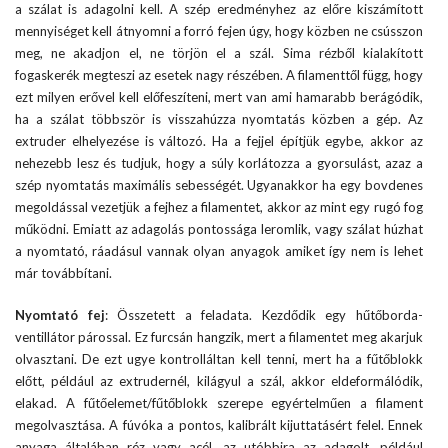
a szálat is adagolni kell. A szép eredményhez az előre kiszámított
mennyiséget kell átnyomni a forró fejen úgy, hogy közben ne csússzon
meg, ne akadjon el, ne törjön el a szál. Sima rézből kialakított
fogaskerék megteszi az esetek nagy részében. A filamenttől függ, hogy
ezt milyen erővel kell előfeszíteni, mert van ami hamarabb berágódik,
ha a szálat többször is visszahúzza nyomtatás közben a gép. Az
extruder elhelyezése is változó. Ha a fejjel építjük egybe, akkor az
nehezebb lesz és tudjuk, hogy a súly korlátozza a gyorsulást, azaz a
szép nyomtatás maximális sebességét. Ugyanakkor ha egy bovdenes
megoldással vezetjük a fejhez a filamentet, akkor az mint egy rugó fog
működni. Emiatt az adagolás pontossága leromlik, vagy szálat húzhat
a nyomtató, ráadásul vannak olyan anyagok amiket így nem is lehet
már továbbítani.
Nyomtató fej
: Összetett a feladata. Kezdődik egy hűtőborda-
ventillátor párossal. Ez furcsán hangzik, mert a filamentet meg akarjuk
olvasztani. De ezt ugye kontrolláltan kell tenni, mert ha a fűtőblokk
előtt, például az extrudernél, kilágyul a szál, akkor eldeformálódik,
elakad. A fűtőelemet/fűtőblokk szerepe egyértelműen a filament
megolvasztása. A fúvóka a pontos, kalibrált kijuttatásért felel. Ennek
anyaga általában réz vagy acél, az utóbbira az adagolt, például