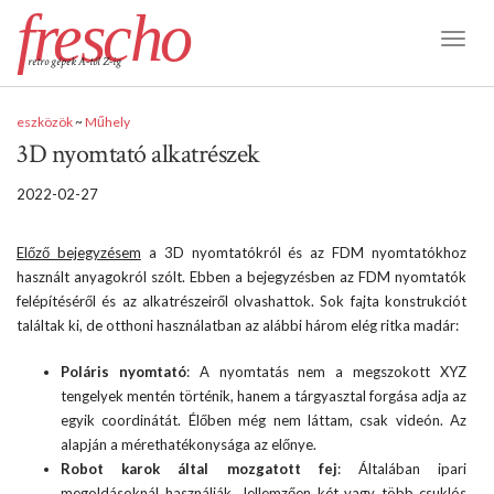
frescho
Toggl
retro gépek A-tól Z-ig
Naviga
eszközök
~
Műhely
3D nyomtató alkatrészek
2022-02-27
Előző bejegyzésem
a 3D nyomtatókról és az FDM nyomtatókhoz
használt anyagokról szólt. Ebben a bejegyzésben az FDM nyomtatók
felépítéséről és az alkatrészeiről olvashattok. Sok fajta konstrukciót
találtak ki, de otthoni használatban az alábbi három elég ritka madár:
Poláris nyomtató
: A nyomtatás nem a megszokott XYZ
tengelyek mentén történik, hanem a tárgyasztal forgása adja az
egyik coordinátát. Élőben még nem láttam, csak videón. Az
alapján a mérethatékonysága az előnye.
Robot karok által mozgatott fej
: Általában ipari
megoldásoknál használják. Jellemzően két vagy több csuklós