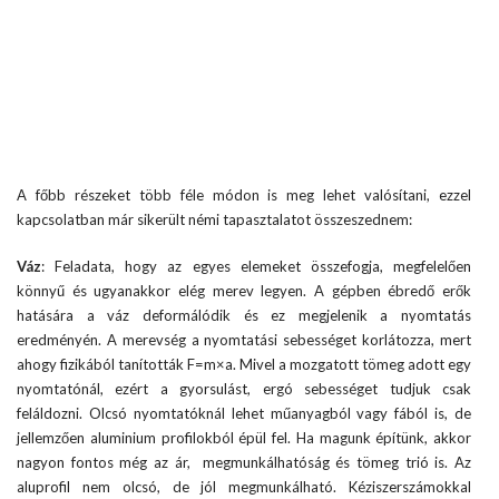
A főbb részeket több féle módon is meg lehet valósítani, ezzel
kapcsolatban már sikerült némi tapasztalatot összeszednem:
Váz
: Feladata, hogy az egyes elemeket összefogja, megfelelően
könnyű és ugyanakkor elég merev legyen. A gépben ébredő erők
hatására a váz deformálódik és ez megjelenik a nyomtatás
eredményén. A merevség a nyomtatási sebességet korlátozza, mert
ahogy fizikából tanították F=m×a. Mivel a mozgatott tömeg adott egy
nyomtatónál, ezért a gyorsulást, ergó sebességet tudjuk csak
feláldozni. Olcsó nyomtatóknál lehet műanyagból vagy fából is, de
jellemzően aluminium profilokból épül fel. Ha magunk építünk, akkor
nagyon fontos még az ár, megmunkálhatóság és tömeg trió is. Az
aluprofil nem olcsó, de jól megmunkálható. Kéziszerszámokkal