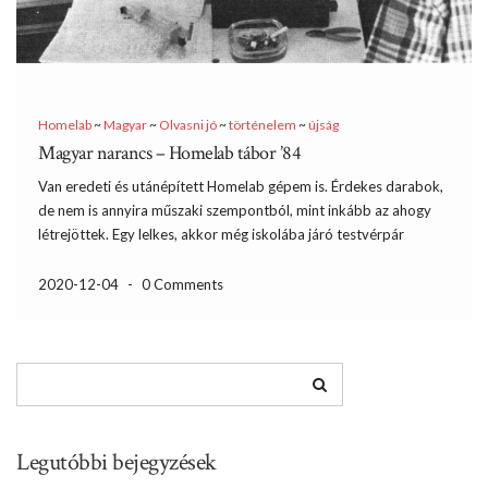
Homelab
~
Magyar
~
Olvasni jó
~
történelem
~
újság
Magyar narancs – Homelab tábor ’84
Van eredeti és utánépített Homelab gépem is. Érdekes darabok,
de nem is annyira műszaki szempontból, mint inkább az ahogy
létrejöttek. Egy lelkes, akkor még iskolába járó testvérpár
tervezte a hardvert és írta meg a szoftvert. A „gyári” verziók
mellett a hazai Homebrew Computer Club keretében […]
2020-12-04
-
0 Comments
Legutóbbi bejegyzések