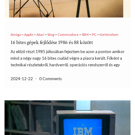
Amiga
~
Apple
~
Atari
~
blog
~
Commodore
~
IBM
~
PC
~
történelem
16 bites gépek fejlődése 1986 és 88 között
Az előző részt 1985 júliusában fejeztem be azon a ponton amikor
mind a négy nagy 16 bites család végre a piacra került. Főként a
technikai részletekről, hardverről, operációs rendszerről és egy
kicsit a felhasználási területről is beszéltem. Logikus, hogy ezen a
ponton folytassam, de ennek […]
2024-12-22
-
0 Comments