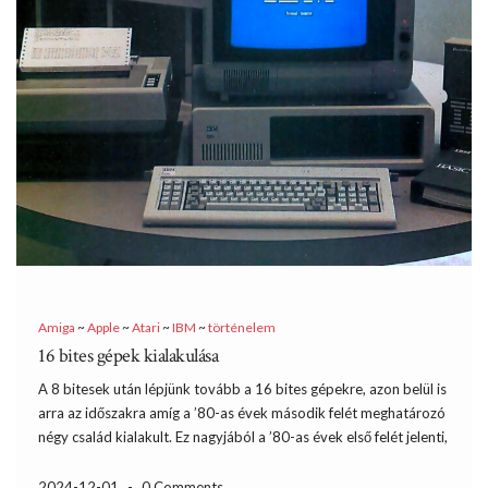
Amiga
~
Apple
~
Atari
~
IBM
~
történelem
16 bites gépek kialakulása
A 8 bitesek után lépjünk tovább a 16 bites gépekre, azon belül is
arra az időszakra amíg a ’80-as évek második felét meghatározó
négy család kialakult. Ez nagyjából a ’80-as évek első felét jelenti,
de néhány ponton az előzmények miatt ki kell tekinteni a ’70-es
[…]
2024-12-01
-
0 Comments