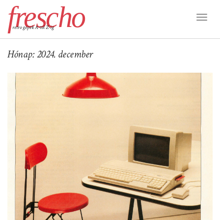
frescho
Toggl
retro gépek A-tól Z-ig
Naviga
Hónap:
2024. december