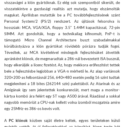
visszavágni a klón gyártóknak. Ez elég sok szempontból sikerült, de
visszatekintve a gazdasági realitás azt mutatja, hogy elszámolták
magukat. Áprilisban mutatták be a PC továbbfejlesztésének szánt
Personal System/2 (PS/2) rendszert. Az újítások felsorolva is
hosszúak: MCA, VGA/XGA, floppy 3.5″ 1.44M kapacitással, 72-pin
SIMM. Azt gondolták, hogy a technikailag kifinomult, PnP-t is
támogató Micro Channel Architecture buszt szabadalmakkal
körülbástyázva a klón gyártókat rövidebb pórázra tudják fogni.
Tévedtek, az MCA kivételével mindegyik fejlesztésüket átvették
apránként klónok, de megmaradtak a 286-nál bevezetett ISA busznál,
hogy elkerüljék a licenc fizetést. Az, hogy mekkora erőfeszítést tettek
bele a fejlesztésbe legjobban a VGA-n mérhető le. Az alap variánsok
320×200-as felbontásnál 256, 640×480 esetén pedig 16 színt tudtak
megjeleníteni a 18 bites (262144 szín)
palettából. Az Atarinak és az
Amigának így sem jelentettek konkurenciát, mert maga a monitor-
kártya kombó ára felért egy ST vagy A500 árával. Ráadásul a sokkal
nagyobb memóriát a CPU-nak kellett volna izomból mozgatnia amire
egy 25MHz-es 386-os kevés volt.
A
PC klónok
közben saját életre keltek, egyes területeken külső
gyártók vették át új fejlesztésekkel az irányítást. Hang terén két