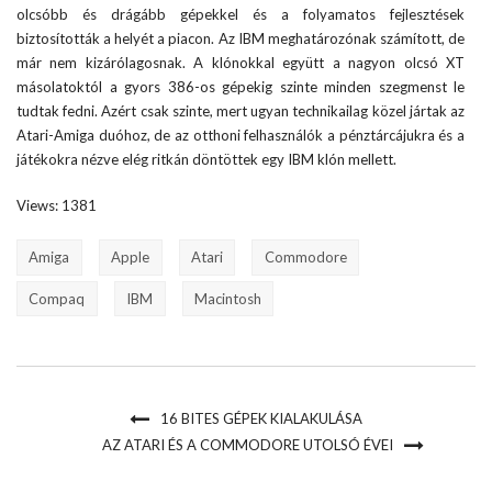
olcsóbb és drágább gépekkel és a folyamatos fejlesztések
biztosították a helyét a piacon. Az IBM meghatározónak számított, de
már nem kizárólagosnak. A klónokkal együtt a nagyon olcsó XT
másolatoktól a gyors 386-os gépekig szinte minden szegmenst le
tudtak fedni. Azért csak szinte, mert ugyan technikailag közel jártak az
Atari-Amiga duóhoz, de az otthoni felhasználók a pénztárcájukra és a
játékokra nézve elég ritkán döntöttek egy IBM klón mellett.
Views: 1381
Amiga
Apple
Atari
Commodore
Compaq
IBM
Macintosh
16 BITES GÉPEK KIALAKULÁSA
AZ ATARI ÉS A COMMODORE UTOLSÓ ÉVEI