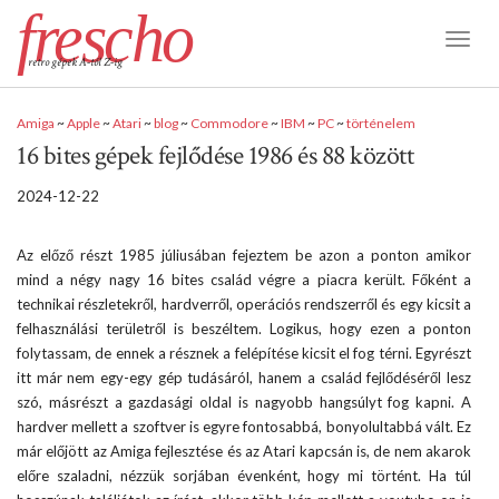
frescho
Toggl
retro gépek A-tól Z-ig
Naviga
Amiga
~
Apple
~
Atari
~
blog
~
Commodore
~
IBM
~
PC
~
történelem
16 bites gépek fejlődése 1986 és 88 között
2024-12-22
Az előző részt 1985 júliusában fejeztem be azon a ponton amikor
mind a négy nagy 16 bites család végre a piacra került. Főként a
technikai részletekről, hardverről, operációs rendszerről és egy kicsit a
felhasználási területről is beszéltem. Logikus, hogy ezen a ponton
folytassam, de ennek a résznek a felépítése kicsit el fog térni. Egyrészt
itt már nem egy-egy gép tudásáról, hanem a család fejlődéséről lesz
szó, másrészt a gazdasági oldal is nagyobb hangsúlyt fog kapni. A
hardver mellett a szoftver is egyre fontosabbá, bonyolultabbá vált. Ez
már előjött az Amiga fejlesztése és az Atari kapcsán is, de nem akarok
előre szaladni, nézzük sorjában évenként, hogy mi történt. Ha túl