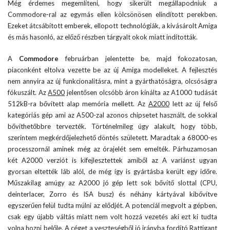
Még érdemes megemlíteni, hogy sikerült megállapodniuk a
Commodore-ral az egymás ellen kölcsönösen elindított perekben.
Ezeket átcsábított emberek, ellopott technológiák, a kivásárolt Amiga
és más hasonló, az előző részben tárgyalt okok miatt indították.
A
Commodore
februárban jelentette be, majd fokozatosan,
piaconként eltolva vezette be az új Amiga modelleket. A fejlesztés
nem annyira az új funkcionalitásra, mint a gyárthatóságra, olcsóságra
fókuszált. Az
A500
jelentősen olcsóbb áron kínálta az A1000 tudását
512kB-ra bővített alap memória mellett. Az
A2000
lett az új felső
kategóriás gép ami az A500-zal azonos chipsetet használt, de sokkal
bővíthetőbbre tervezték. Történelmileg úgy alakult, hogy több,
szerintem megkérdőjelezhető döntés született. Maradtak a 68000-es
processzornál aminek még az órajelét sem emelték. Párhuzamosan
két A2000 verziót is kifejlesztettek amiből az A variánst ugyan
gyorsan eltették láb alól, de még így is gyártásba került egy időre.
Műszakilag amúgy az A2000 jó gép lett sok bővítő slottal (CPU,
deinterlacer, Zorro és ISA busz) és néhány kártyával kibővítve
egyszerűen felül tudta múlni az elődjét. A potenciál megvolt a gépben,
csak egy újabb váltás miatt nem volt hozzá vezetés aki ezt ki tudta
volna hozni belőle. A céget a veszteségből jó irányba fordító Rattigant