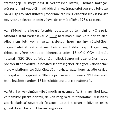
számítógép. A megoldást új vezetésben látták, Thomas Rattigan
először a napi vezetői, majd idővel a vezérigazgatói posztot töltötte
be. A Pepsitől átcsábított új főnöknek radikális változtatásokat kellett
bevezetni, sokszor csontig vágva, de ez már főként 1986-ra esett.
Az
IBM
-nél is sikerült jelentős veszteséget termelni a PC széria
otthonra szánt variánsával. A
PCJr
hatalmas bukás volt, bár az alap
ötlet nem lett volna rossz. Érdekes, hogy néhány részletében
megvalósították azt amit már kritizáltam. Például kapott egy hang
chipet és végre szabadon lehetett a teljes 16 színű CGA palettát
használni 320×200-as felbontás mellett. Sajnos mindezt drágán, több
ponton túlbonyolítva, a bővítési lehetőségeket elhagyva valósították
meg. A platform további életútját meghatározta, hogy az x86 család
új tagjaként megjelent a 386-os processzor. Ez végre 32 bites volt,
bár a legtöbb esetben 16 bites kódot futtatott továbbra is.
Az
Atari
egyértelműen túlélő módban üzemelt. Az ST nagyjából kész
volt amikor piacra dobták, de volt még rajta mit finomítani. A 8 bites
gépek eladásai segítettek felszínen tartani a céget miközben teljes
gőzzel dolgoztak az ST finomhangolásán.