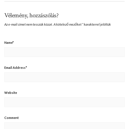
Vélemény, hozzászólás?
Az e-mail címet nem tesszük közzé.
A kötelező mezőket
*
karakterrel jelöltük
Name
*
Email Address
*
Website
Comment