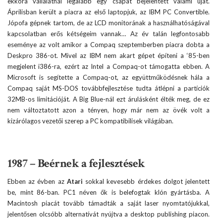
ekkora vállalatnál legalább egy csapat bejelentett valami újat.
Áprilisban került a piacra az első laptopjuk, az IBM PC Convertible.
Jópofa gépnek tartom, de az LCD monitorának a használhatóságával
kapcsolatban erős kétségeim vannak… Az év talán legfontosabb
eseménye az volt amikor a Compaq szeptemberben piacra dobta a
Deskpro 386-ot. Mivel az IBM nem akart gépet építeni a ‘85-ben
megjelent i386-ra, ezért az Intel a Compaq-ot támogatta ebben. A
Microsoft is segítette a Compaq-ot, az együttműködésnek hála a
Compaq saját MS-DOS továbbfejlesztése tudta átlépni a partíciók
32MB-os limitációját. A Big Blue-nál ezt árulásként élték meg, de ez
nem változtatott azon a tényen, hogy már nem az övék volt a
kizárólagos vezetői szerep a PC kompatibilisek világában.
1987 – Beérnek a fejlesztések
Ebben az évben az
Atari
sokkal kevesebb érdekes dolgot jelentett
be, mint 86-ban. PC1 néven ők is belefogtak klón gyártásba. A
Macintosh piacát tovább támadták a saját laser nyomtatójukkal,
jelentősen olcsóbb alternatívát nyújtva a desktop publishing piacon.