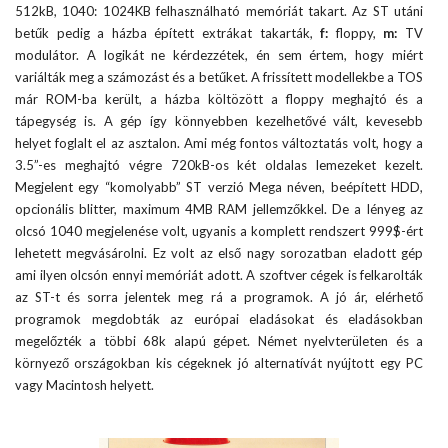
512kB, 1040: 1024KB felhasználható memóriát takart. Az ST utáni
betűk pedig a házba épített extrákat takarták,
f:
floppy,
m:
TV
modulátor. A logikát ne kérdezzétek, én sem értem, hogy miért
variálták meg a számozást és a betűket. A frissített modellekbe a TOS
már ROM-ba került, a házba költözött a floppy meghajtó és a
tápegység is. A gép így könnyebben kezelhetővé vált, kevesebb
helyet foglalt el az asztalon. Ami még fontos változtatás volt, hogy a
3.5”-es meghajtó végre 720kB-os két oldalas lemezeket kezelt.
Megjelent egy “komolyabb” ST verzió Mega néven, beépített HDD,
opcionális blitter, maximum 4MB RAM jellemzőkkel. De a lényeg az
olcsó 1040 megjelenése volt, ugyanis a komplett rendszert 999$-ért
lehetett megvásárolni. Ez volt az első nagy sorozatban eladott gép
ami ilyen olcsón ennyi memóriát adott. A szoftver cégek is felkarolták
az ST-t és sorra jelentek meg rá a programok. A jó ár, elérhető
programok megdobták az európai eladásokat és eladásokban
megelőzték a többi 68k alapú gépet. Német nyelvterületen és a
környező országokban kis cégeknek jó alternatívát nyújtott egy PC
vagy Macintosh helyett.