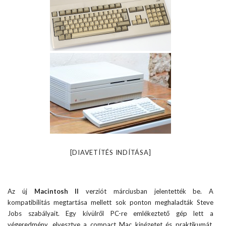
[DIAVETÍTÉS INDÍTÁSA]
Az új
Macintosh II
verziót márciusban jelentették be. A
kompatibilitás megtartása mellett sok ponton meghaladták Steve
Jobs szabályait. Egy kívülről PC-re emlékeztető gép lett a
végeredmény, elvesztve a compact Mac kinézetet és praktikumát.