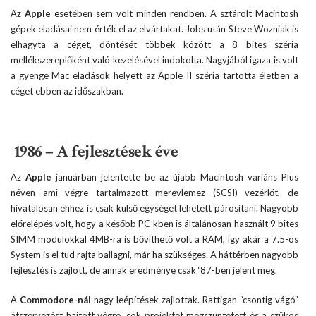
Az
Apple
esetében sem volt minden rendben. A sztárolt Macintosh
gépek eladásai nem érték el az elvártakat. Jobs után Steve Wozniak is
elhagyta a céget, döntését többek között a 8 bites széria
mellékszereplőként való kezelésével indokolta. Nagyjából igaza is volt
a gyenge Mac eladások helyett az Apple II széria tartotta életben a
céget ebben az időszakban.
1986 – A fejlesztések éve
Az
Apple
januárban jelentette be az újabb Macintosh variáns Plus
néven ami végre tartalmazott merevlemez (SCSI) vezérlőt, de
hivatalosan ehhez is csak külső egységet lehetett párosítani. Nagyobb
előrelépés volt, hogy a később PC-kben is általánosan használt 9 bites
SIMM modulokkal 4MB-ra is bővíthető volt a RAM, így akár a 7.5-ös
System is el tud rajta ballagni, már ha szükséges. A háttérben nagyobb
fejlesztés is zajlott, de annak eredménye csak ‘87-ben jelent meg.
A
Commodore-nál
nagy leépítések zajlottak. Rattigan “csontig vágó”
átszervezést hajtott végre, sok projektet megszüntetett és a szűkös