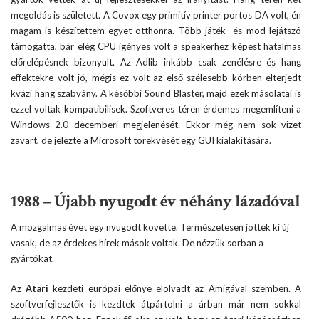
megoldás is született. A Covox egy primitív printer portos DA volt, én
magam is készítettem egyet otthonra. Több játék és mod lejátszó
támogatta, bár elég CPU igényes volt a speakerhez képest hatalmas
előrelépésnek bizonyult. Az Adlib inkább csak zenélésre és hang
effektekre volt jó, mégis ez volt az első szélesebb körben elterjedt
kvázi hang szabvány. A későbbi Sound Blaster, majd ezek másolatai is
ezzel voltak kompatibilisek. Szoftveres téren érdemes megemlíteni a
Windows 2.0 decemberi megjelenését. Ekkor még nem sok vizet
zavart, de jelezte a Microsoft törekvését egy GUI kialakítására.
1988 – Újabb nyugodt év néhány lázadóval
A mozgalmas évet egy nyugodt követte. Természetesen jöttek ki új
vasak, de az érdekes hírek mások voltak. De nézzük sorban a
gyártókat.
Az
Atari
kezdeti európai előnye elolvadt az Amigával szemben. A
szoftverfejlesztők is kezdtek átpártolni a árban már nem sokkal