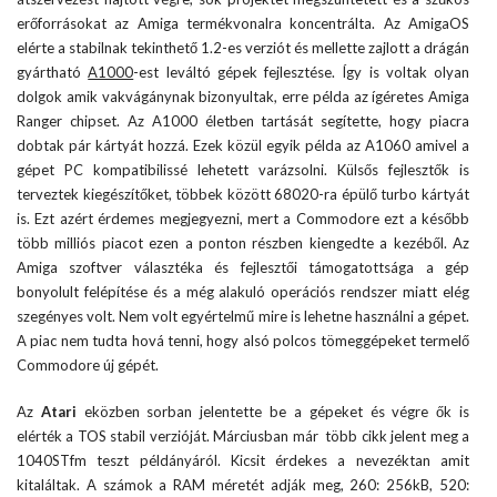
erőforrásokat az Amiga termékvonalra koncentrálta. Az AmigaOS
elérte a stabilnak tekinthető 1.2-es verziót és mellette zajlott a drágán
gyártható
A1000
-est leváltó gépek fejlesztése. Így is voltak olyan
dolgok amik vakvágánynak bizonyultak, erre példa az ígéretes Amiga
Ranger chipset. Az A1000 életben tartását segítette, hogy piacra
dobtak pár kártyát hozzá. Ezek közül egyik példa az A1060 amivel a
gépet PC kompatibilissé lehetett varázsolni. Külsős fejlesztők is
terveztek kiegészítőket, többek között 68020-ra épülő turbo kártyát
is. Ezt azért érdemes megjegyezni, mert a Commodore ezt a később
több milliós piacot ezen a ponton részben kiengedte a kezéből. Az
Amiga szoftver választéka és fejlesztői támogatottsága a gép
bonyolult felépítése és a még alakuló operációs rendszer miatt elég
szegényes volt. Nem volt egyértelmű mire is lehetne használni a gépet.
A piac nem tudta hová tenni, hogy alsó polcos tömeggépeket termelő
Commodore új gépét.
Az
Atari
eközben sorban jelentette be a gépeket és végre ők is
elérték a TOS stabil verzióját. Márciusban már több cikk jelent meg a
1040STfm teszt példányáról. Kicsit érdekes a nevezéktan amit
kitaláltak. A számok a RAM méretét adják meg, 260: 256kB, 520: