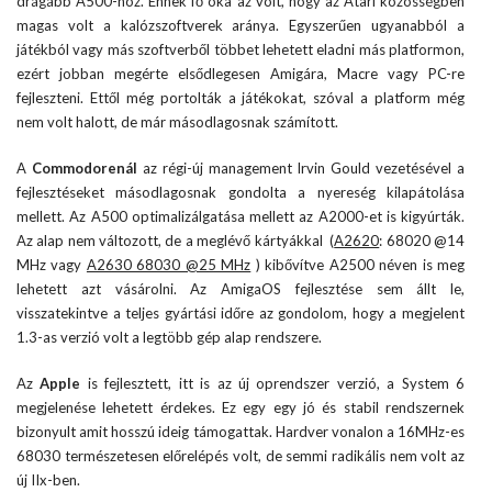
drágább A500-hoz. Ennek fő oka az volt, hogy az Atari közösségben
magas volt a kalózszoftverek aránya. Egyszerűen ugyanabból a
játékból vagy más szoftverből többet lehetett eladni más platformon,
ezért jobban megérte elsődlegesen Amigára, Macre vagy PC-re
fejleszteni. Ettől még portolták a játékokat, szóval a platform még
nem volt halott, de már másodlagosnak számított.
A
Commodorenál
az régi-új management Irvin Gould vezetésével a
fejlesztéseket másodlagosnak gondolta a nyereség kilapátolása
mellett. Az A500 optimalizálgatása mellett az A2000-et is kigyúrták.
Az alap nem változott, de a meglévő kártyákkal (
A2620
: 68020 @14
MHz vagy
A2630 68030 @25 MHz
) kibővítve A2500 néven is meg
lehetett azt vásárolni. Az AmigaOS fejlesztése sem állt le,
visszatekintve a teljes gyártási időre az gondolom, hogy a megjelent
1.3-as verzió volt a legtöbb gép alap rendszere.
Az
Apple
is fejlesztett, itt is az új oprendszer verzió, a System 6
megjelenése lehetett érdekes. Ez egy egy jó és stabil rendszernek
bizonyult amit hosszú ideig támogattak. Hardver vonalon a 16MHz-es
68030 természetesen előrelépés volt, de semmi radikális nem volt az
új IIx-ben.