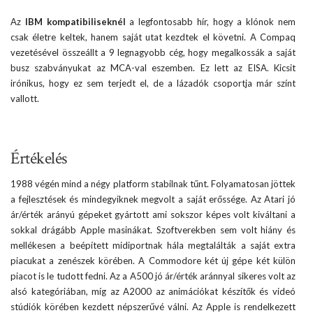
Az
IBM kompatibiliseknél
a legfontosabb hír, hogy a klónok nem
csak életre keltek, hanem saját utat kezdtek el követni. A Compaq
vezetésével összeállt a 9 legnagyobb cég, hogy megalkossák a saját
busz szabványukat az MCA-val eszemben. Ez lett az EISA. Kicsit
irónikus, hogy ez sem terjedt el, de a lázadók csoportja már színt
vallott.
Értékelés
1988 végén mind a négy platform stabilnak tűnt. Folyamatosan jöttek
a fejlesztések és mindegyiknek megvolt a saját erőssége. Az Atari jó
ár/érték arányú gépeket gyártott ami sokszor képes volt kiváltani a
sokkal drágább Apple masinákat. Szoftverekben sem volt hiány és
mellékesen a beépített midiportnak hála megtalálták a saját extra
piacukat a zenészek körében. A Commodore két új gépe két külön
piacot is le tudott fedni. Az a A500 jó ár/érték aránnyal sikeres volt az
alsó kategóriában, míg az A2000 az animációkat készítők és videó
stúdiók körében kezdett népszerűvé válni. Az Apple is rendelkezett