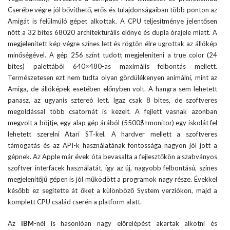
Cserébe végre jól bővíthető, erős és tulajdonságaiban több ponton az
Amigát is felülmúló gépet alkottak. A CPU teljesítménye jelentősen
nőtt a 32 bites 68020 architekturális előnye és dupla órajele miatt. A
megjelenített kép végre színes lett és rögtön élre ugrottak az állókép
minőségével. A gép 256 színt tudott megjeleníteni a true color (24
bites) palettából 640×480-as maximális felbontás mellett.
Természetesen ezt nem tudta olyan gördülékenyen animálni, mint az
Amiga, de állóképek esetében előnyben volt. A hangra sem lehetett
panasz, az ugyanis sztereó lett. Igaz csak 8 bites, de szoftveres
megoldással több csatornát is kezelt. A fejlett vasnak azonban
megvolt a böjtje, egy alap gép árából (5500$+monitor) egy iskolát fel
lehetett szerelni Atari ST-kel. A hardver mellett a szoftveres
támogatás és az API-k használatának fontossága nagyon jól jött a
gépnek. Az Apple már évek óta bevasalta a fejlesztőkön a szabványos
szoftver interfacek használatát, így az új, nagyobb felbontású, színes
megjelenítőjű gépen is jól működött a programok nagy része. Évekkel
később ez segítette át őket a különböző System verziókon, majd a
komplett CPU család cserén a platform alatt.
Az
IBM
-nél is hasonlóan nagy előrelépést akartak alkotni és