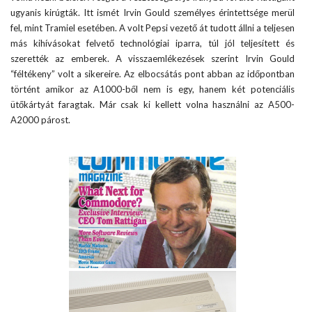
ugyanis kirúgták. Itt ismét Irvin Gould személyes érintettsége merül
fel, mint Tramiel esetében. A volt Pepsi vezető át tudott állni a teljesen
más kihívásokat felvető technológiai iparra, túl jól teljesített és
szerették az emberek. A visszaemlékezések szerint Irvin Gould
“féltékeny” volt a sikereire. Az elbocsátás pont abban az időpontban
történt amikor az A1000-ből nem is egy, hanem két potenciális
ütőkártyát faragtak. Már csak ki kellett volna használni az A500-
A2000 párost.