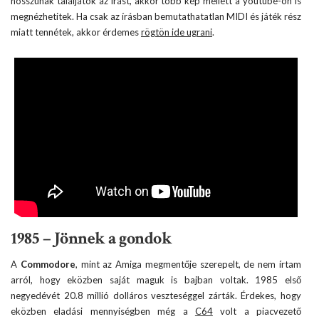
hosszúnak találjátok az írást, akkor több kép mellett a youtube-on is
megnézhetitek. Ha csak az írásban bemutathatatlan MIDI és játék rész
miatt tennétek, akkor érdemes
rögtön ide ugrani
.
1985 – Jönnek a gondok
A
Commodore
, mint az Amiga megmentője szerepelt, de nem írtam
arról, hogy eközben saját maguk is bajban voltak. 1985 első
negyedévét 20.8 millió dolláros veszteséggel zárták. Érdekes, hogy
eközben eladási mennyiségben még a
C64
volt a piacvezető