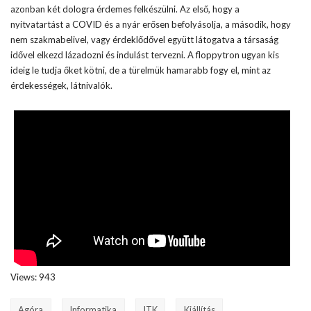
azonban két dologra érdemes felkészülni. Az első, hogy a
nyitvatartást a COVID és a nyár erősen befolyásolja, a második, hogy
nem szakmabelivel, vagy érdeklődővel együtt látogatva a társaság
idővel elkezd lázadozni és indulást tervezni. A floppytron ugyan kis
ideig le tudja őket kötni, de a türelmük hamarabb fogy el, mint az
érdekességek, látnivalók.
Views: 943
Agóra
Informatika
ITK
Kiállítás