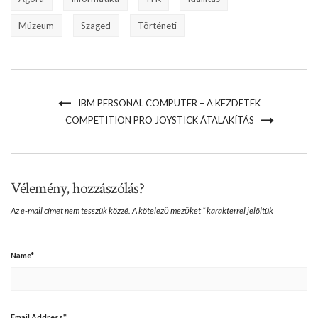
Múzeum
Szaged
Történeti
IBM PERSONAL COMPUTER – A KEZDETEK
COMPETITION PRO JOYSTICK ÁTALAKÍTÁS
Vélemény, hozzászólás?
Az e-mail címet nem tesszük közzé.
A kötelező mezőket
*
karakterrel jelöltük
Name
*
Email Address
*