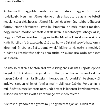
orientálódtunk.
A harmadik nagyobb terület az informatika magyar úttörőivel
foglalkozik. Neumann János kiemelt helyet kapott, de az ismertetett
nevek listája elég hosszú. Jánosi Marcell és a kemény tokba bújtatott
floppy lemez történetét ugyan jól ismerem, de még mindig meglep,
hogy milyen módon lehetett elszalasztani a lehetőséget. Ahogy az is,
hogy az ’50-es években hogyan tudta Muszka Dániel összerakni a
Katicát. Itthon is éreztette hatását az, hogy a Sztálini szovjethatalom a
kibernetikát „burzsoá áltudománynak” kiáltotta ki, ezért a meglévő
tudást és kreativitást sajnos nem tudta az akkor uralkodó rendszer
kihasználni.
Az utolsó részen a telefóniáról szóló ideiglenes kiállítás kapott éppen
helyet. Több kiállított tárgynak is örültem, mert ha nem is azokkal, de
hasonlóakkal már találkoztam korábban. A „kurblis” telefonoktól
indulva szépen el lehet jutni a mai mobil eszközökig. Volt amin a
működést is meg lehetett nézni, sőt hívást is lehetett kezdeményezni.
Különösen érdekes volt a korát megelőző videó telefon.
A leírásból gondolom egyértelmű, hogy merem ajánlani a kiállítást,