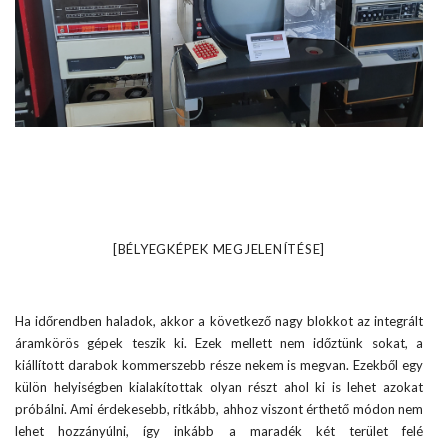
[BÉLYEGKÉPEK MEGJELENÍTÉSE]
Ha időrendben haladok, akkor a következő nagy blokkot az integrált
áramkörös gépek teszik ki. Ezek mellett nem időztünk sokat, a
kiállított darabok kommerszebb része nekem is megvan. Ezekből egy
külön helyiségben kialakítottak olyan részt ahol ki is lehet azokat
próbálni. Ami érdekesebb, ritkább, ahhoz viszont érthető módon nem
lehet hozzányúlni, így inkább a maradék két terület felé