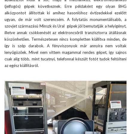
(jelfogós) gépek következnek. Erre példaként egy olyan BHG
alközpontot állítottak ki amihez hasonlóhoz évtizedekkel ezelőtt
ugyan, de már volt szerencsém. A folytatás monumentálisabb, a
szovjet származású Minszk és Ural gépek jól bemutatják a helyigényt,
illetve annak csökkenését az elektroncsőről tranzisztorra átállásnak
köszönhetően. Természetesen nincs kompletten kiállítva minden, de
így is szép darabok. A fényviszonyok már annyira nem voltak
lenyűgözőek. Mivel nem vittem magammal rendes gépet, így sajnos
csak alig több, mint tucatnyi, telefonnal készült fotót tudok feltölteni
az egész kiállításról.