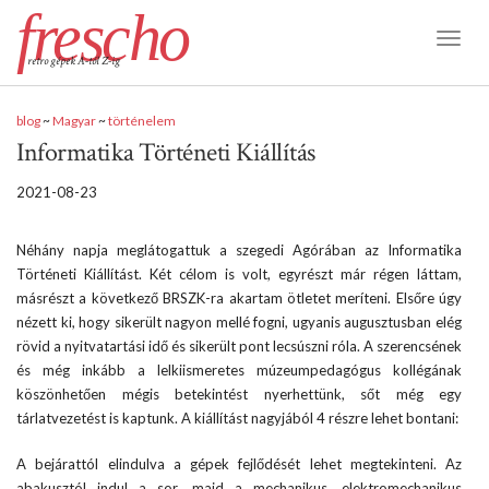
frescho
Toggl
retro gépek A-tól Z-ig
Naviga
blog
~
Magyar
~
történelem
Informatika Történeti Kiállítás
2021-08-23
Néhány napja meglátogattuk a szegedi Agórában az Informatika
Történeti Kiállítást. Két célom is volt, egyrészt már régen láttam,
másrészt a következő BRSZK-ra akartam ötletet meríteni. Elsőre úgy
nézett ki, hogy sikerült nagyon mellé fogni, ugyanis augusztusban elég
rövid a nyitvatartási idő és sikerült pont lecsúszni róla. A szerencsének
és még inkább a lelkiismeretes múzeumpedagógus kollégának
köszönhetően mégis betekintést nyerhettünk, sőt még egy
tárlatvezetést is kaptunk. A kiállítást nagyjából 4 részre lehet bontani:
A bejárattól elindulva a gépek fejlődését lehet megtekinteni. Az
abakusztól indul a sor, majd a mechanikus, elektromechanikus