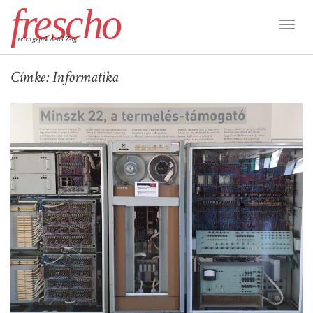
frescho
Toggl
retro gépek A-tól Z-ig
Naviga
Címke:
Informatika