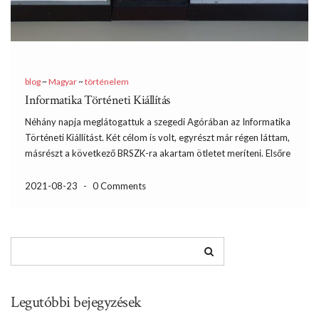
blog
~
Magyar
~
történelem
Informatika Történeti Kiállítás
Néhány napja meglátogattuk a szegedi Agórában az Informatika
Történeti Kiállítást. Két célom is volt, egyrészt már régen láttam,
másrészt a következő BRSZK-ra akartam ötletet meríteni. Elsőre
úgy nézett ki, hogy sikerült nagyon mellé fogni, ugyanis
augusztusban elég rövid a nyitvatartási idő és sikerült pont
2021-08-23
-
0 Comments
lecsúszni […]
Legutóbbi bejegyzések