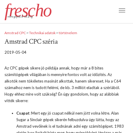
frescho
Toggl
retro gépek A-tól Z-ig
Naviga
Amstrad CPC
~
Technikai adatok
~
történelem
Amstrad CPC széria
2019-05-04
Az CPC gépek sikere jó példája annak, hogy már a 8 bites
számítógépek világában is mennyire fontos volt az időzítés. Az
alkotók nem tökéletes masinát alkottak, hanem sikereset. Ha a C64
számaihoz nem is tudott felérni, de kb. 3 milliót eladtak a szériából.
Hogy ehhez mire volt szükség? Én úgy gondolom, hogy az alábbiak
vitték sikerre:
Csapat
: Mert egy jó csapat nélkül nem jött volna létre. Alan
Sugar a Sinclair gépek sikerén felbuzdulva úgy látta, hogy az
Amstrad vevőinek is el tudnának adni egy számítógépet. 1983
elején Ivor Spitalt bízta meg, hogy mérnökként átnézze a már