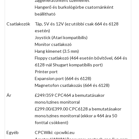
zajgenerátorként üzemelhet
Hangerő és burkológörbe csatornánként
beállítható
Csatlakozók
Táp, 5V és 12V (ez utóbbi csak 664 és 6128
esetén)
Joystick (Atari kompatibilis)
Monitor csatlakozó
Hang kimenet (3.5 mm)
Floppy csatlakozó (464 esetén bővítővel, 664 és
6128-nál Shugart kompatibilis port)
Printer port
Expansion port (664 és 6128)
Magnetofon csatlakozás (664 és 6128)
Ár
£249/359 CPC464 a bemutatásakor
mono/színes monitorral
£299.00/£399.00 CPC6128 a bemutatásakor
mono/színes monitorral (ekkor a 464 ára 50
fonttal csökkent)
Egyéb
CPCWiki:
cpcwiki.eu