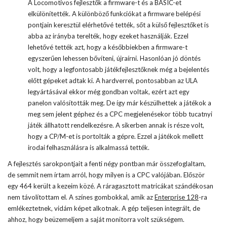
A Locomotivos fejlesztők a firmware-t és a BASIC-et
elkülönítették. A különböző funkciókat a firmware belépési
pontjain keresztül elérhetővé tették, sőt a külső fejlesztőket is
abba az irányba terelték, hogy ezeket használják. Ezzel
lehetővé tették azt, hogy a későbbiekben a firmware-t
egyszerűen lehessen bővíteni, újraírni. Hasonlóan jó döntés
volt, hogy a legfontosabb játékfejlesztőknek még a bejelentés
előtt gépeket adtak ki. A hardverrel, pontosabban az ULA
legyártásával ekkor még gondban voltak, ezért azt egy
panelon valósították meg. De így már készülhettek a játékok a
meg sem jelent géphez és a CPC megjelenésekor több tucatnyi
játék állhatott rendelkezésre. A sikerben annak is része volt,
hogy a CP/M-et is portolták a gépre. Ezzel a játékok mellett
irodai felhasználásra is alkalmassá tették.
A fejlesztés sarokpontjait a fenti négy pontban már összefoglaltam,
de semmit nem írtam arról, hogy milyen is a CPC valójában. Először
egy 464 került a kezeim közé. A ráragasztott matricákat szándékosan
nem távolítottam el. A színes gombokkal, amik az
Enterprise 128
-ra
emlékeztetnek, vidám képet alkotnak. A gép teljesen integrált, de
ahhoz, hogy beüzemeljem a saját monitorra volt szükségem.