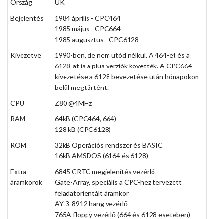
Ország
UK
Bejelentés
1984 április - CPC464
1985 május - CPC664
1985 augusztus - CPC6128
Kivezetve
1990-ben, de nem utód nélkül. A 464-et és a
6128-at is a plus verziók követték. A CPC664
kivezetése a 6128 bevezetése után hónapokon
belül megtörtént.
CPU
Z80 @4MHz
RAM
64kB (CPC464, 664)
128 kB (CPC6128)
ROM
32kB Operációs rendszer és BASIC
16kB AMSDOS (6164 és 6128)
Extra
6845 CRTC megjelenítés vezérlő
áramkörök
Gate-Array, speciális a CPC-hez tervezett
feladatorientált áramkör
AY-3-8912 hang vezérlő
765A floppy vezérlő (664 és 6128 esetében)