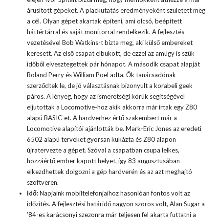
árusított gépeket. A piackutatás eredményeként született meg
a cél. Olyan gépet akartak építeni, ami olcsó, beépített
háttértárral és saját monitorral rendelkezik. A fejlesztés
vezetésével Bob Watkins-t bízta meg, aki külső embereket
keresett. Az első csapat elbukott, de ezzel az amúgy is szűk
időből elvesztegettek pár hónapot. A második csapat alapját
Roland Perry és William Poel adta. Ők tanácsadónak
szerződtek le, de jó választásnak bizonyult a korabeli geek
páros. A lényeg, hogy az ismeretségi körük segítségével
eljutottak a Locomotive-hoz akik akkorra már írtak egy Z80
alapú BASIC-et. A hardverhez értő szakembert már a
Locomotive alapítói ajánlották be. Mark-Eric Jones az eredeti
6502 alapú terveket gyorsan kukázta és Z80 alapon
újratervezte a gépet. Szóval a csapatban csupa lelkes,
hozzáértő ember kapott helyet, így 83 augusztusában
elkezdhettek dolgozni a gép hardverén és az azt meghajtó
szoftveren.
Idő
: Napjaink mobiltelefonjaihoz hasonlóan fontos volt az
időzítés. A fejlesztési határidő nagyon szoros volt, Alan Sugar a
’84-es karácsonyi szezonra már teljesen fel akarta futtatni a