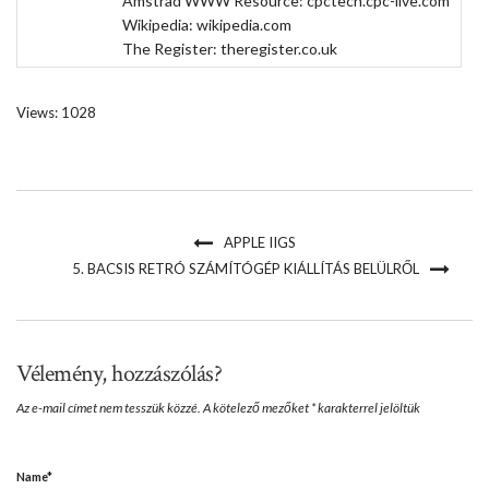
Amstrad WWW Resource:
cpctech.cpc-live.com
Wikipedia:
wikipedia.com
The Register:
theregister.co.uk
Views: 1028
APPLE IIGS
5. BACSIS RETRÓ SZÁMÍTÓGÉP KIÁLLÍTÁS BELÜLRŐL
Vélemény, hozzászólás?
Az e-mail címet nem tesszük közzé.
A kötelező mezőket
*
karakterrel jelöltük
Name
*