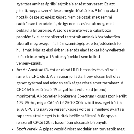
gyártást amihez áprilisi sajtóbejelentést tervezett. Ez azt
jelenti, hogy a szerződések megkötésétől kb. 9 hónap alatt
hozták össze az egész gépet. Nem céloztak meg semmi
radikálisan forradalmit, de így nem is csúsztak meg, mint
például a Enterprise. A szoros ütemtervet a különböző
problémák ellenére sikerrel tartották aminek köszönhetően
sikerült meglovagolni a házi számítógépek elterjedésének fő
hullámát. Már az első évben jelentős eladásokat könyvelhettek
el és eleinte még a 16 bites gépekkel sem kellett
versenyezniük.
Ár
: Az Amstrad főként az olcsó Hi-Fi berendezésekről volt
ismert a CPC előtt. Alan Sugar jól látta, hogy olcsón kell olyan
gépet gyártani ami minden szükséges részelemet tartalmaz. A
CPC464 kezdő ára 249 angol font volt zöld (mono)
monitorral. A közvetlen konkurens Spectrum+ csupaszon került
179.95-be, míg a C64-ért £250-300 közötti összeget kértek
el. A CPC ára nagyon versenyképes volt és a meglévő gyártási
tapasztalattal eleget is tudtak belőle szállítani. A floppyval
felszerelt CPC6128 is hasonlóan olcsónak bizonyult.
Szoftverek
: A gépet vezérlő részt modulárisan tervezték meg.