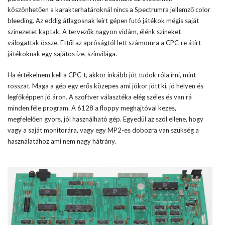
köszönhetően a karakterhatároknál nincs a Spectrumra jellemző color
bleeding. Az eddig átlagosnak leírt gépen futó játékok mégis saját
színezetet kaptak. A tervezők nagyon vidám, élénk színeket
válogattak össze. Ettől az apróságtól lett számomra a CPC-re átírt
játékoknak egy sajátos íze, színvilága.
Ha értékelnem kell a CPC-t, akkor inkább jót tudok róla írni, mint
rosszat. Maga a gép egy erős közepes ami jókor jött ki, jó helyen és
legfőképpen jó áron. A szoftver választéka elég széles és van rá
minden féle program. A 6128 a floppy meghajtóval kezes,
megfelelően gyors, jól használható gép. Egyedül az szól ellene, hogy
vagy a saját monitorára, vagy egy MP2-es dobozra van szükség a
használatához ami nem nagy hátrány.