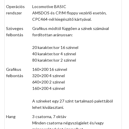
Operációs
Locomotive BASIC
rendszer
AMSDOS és CP/M floppy vezérlő esetén,
CPC464-nél kiegészítő kártyával.
Szöveges
Grafikus módtól függően a színek számával
felbontás
fordítottan arányosan:
20 karakter/sor 16 színnel
40 karakter/sor 4 színnel
80 karakter/sor 2 színnel
Grafikus
160×200 16 színnel
felbontás
320×200 4 színnel
640×200 2 színnel
160×200 4 színnel
A színeket egy 27 színt tartalmazó palettából
lehet kiválasztani.
Hang
3 csatorna, 7 oktáv
Minden csatorna négyszögjelet és/vagy