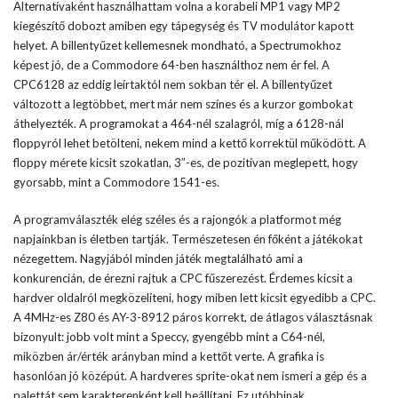
Alternatívaként használhattam volna a korabeli MP1 vagy MP2
kiegészítő dobozt amiben egy tápegység és TV modulátor kapott
helyet. A billentyűzet kellemesnek mondható, a Spectrumokhoz
képest jó, de a Commodore 64-ben használthoz nem ér fel. A
CPC6128 az eddig leírtaktól nem sokban tér el. A billentyűzet
változott a legtöbbet, mert már nem színes és a kurzor gombokat
áthelyezték. A programokat a 464-nél szalagról, míg a 6128-nál
floppyról lehet betölteni, nekem mind a kettő korrektül működött. A
floppy mérete kicsit szokatlan, 3″-es, de pozitívan meglepett, hogy
gyorsabb, mint a Commodore 1541-es.
A programválaszték elég széles és a rajongók a platformot még
napjainkban is életben tartják. Természetesen én főként a játékokat
nézegettem. Nagyjából minden játék megtalálható ami a
konkurencián, de érezni rajtuk a CPC fűszerezést. Érdemes kicsit a
hardver oldalról megközelíteni, hogy miben lett kicsit egyedibb a CPC.
A 4MHz-es Z80 és AY-3-8912 páros korrekt, de átlagos választásnak
bizonyult: jobb volt mint a Speccy, gyengébb mint a C64-nél,
miközben ár/érték arányban mind a kettőt verte. A grafika is
hasonlóan jó középút. A hardveres sprite-okat nem ismeri a gép és a
palettát sem karakterenként kell beállítani. Ez utóbbinak