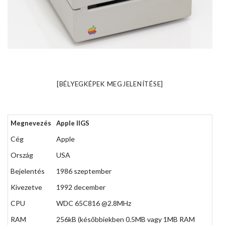
[BÉLYEGKÉPEK MEGJELENÍTÉSE]
Megnevezés
Apple IIGS
Cég
Apple
Ország
USA
Bejelentés
1986 szeptember
Kivezetve
1992 december
CPU
WDC 65C816 @2.8MHz
RAM
256kB (későbbiekben 0.5MB vagy 1MB RAM