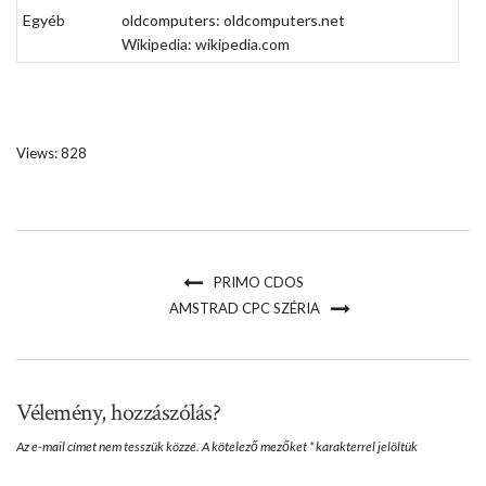
Egyéb
oldcomputers:
oldcomputers.net
Wikipedia:
wikipedia.com
Views: 828
PRIMO CDOS
AMSTRAD CPC SZÉRIA
Vélemény, hozzászólás?
Az e-mail címet nem tesszük közzé.
A kötelező mezőket
*
karakterrel jelöltük