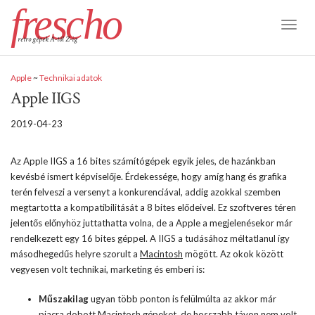
frescho
Toggl
retro gépek A-tól Z-ig
Naviga
Apple
~
Technikai adatok
Apple IIGS
2019-04-23
Az Apple IIGS a 16 bites számítógépek egyik jeles, de hazánkban
kevésbé ismert képviselője. Érdekessége, hogy amíg hang és grafika
terén felveszi a versenyt a konkurenciával, addig azokkal szemben
megtartotta a kompatibilitását a 8 bites elődeivel. Ez szoftveres téren
jelentős előnyhöz juttathatta volna, de a Apple a megjelenésekor már
rendelkezett egy 16 bites géppel. A IIGS a tudásához méltatlanul így
másodhegedűs helyre szorult a
Macintosh
mögött. Az okok között
vegyesen volt technikai, marketing és emberi is:
Műszakilag
ugyan több ponton is felülmúlta az akkor már
piacra dobott Macintosh gépeket, de hosszabb távon nem volt