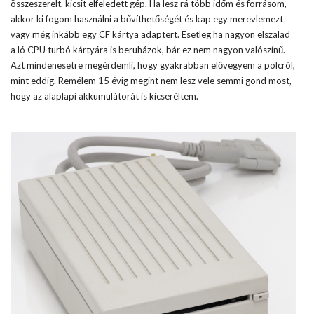
összeszerelt, kicsit elfeledett gép. Ha lesz rá több időm és forrásom,
akkor ki fogom használni a bővíthetőségét és kap egy merevlemezt
vagy még inkább egy CF kártya adaptert. Esetleg ha nagyon elszalad
a ló CPU turbó kártyára is beruházok, bár ez nem nagyon valószínű.
Azt mindenesetre megérdemli, hogy gyakrabban elővegyem a polcról,
mint eddig. Remélem 15 évig megint nem lesz vele semmi gond most,
hogy az alaplapi akkumulátorát is kicseréltem.