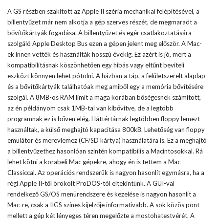
A GS részben szakított az Apple II széria mechanikai felépítésével, a
billentyűzet már nem alkotja a gép szerves részét, de megmaradt a
bővítőkártyák fogadása. A billentyűzet és egér csatlakoztatására
szolgáló Apple Desktop Bus ezen a gépen jelent meg először. A Mac-
ek innen vették és használták hosszú évekig. Ez azért is jó, mert a
kompatibilitásnak köszönhetően egy hibás vagy eltűnt beviteli
eszközt könnyen lehet pótolni. A házban a táp, a felületszerelt alaplap
és a bővítőkártyák találhatóak meg amiből egy a memória bővítésére
szolgál. A 8MB-os RAM limit a maga korában bőségesnek számított,
az én példányom csak 1MB-tal van kibővítve, de a legtöbb
programnak ez is bőven elég. Háttértárnak legtöbben floppy lemezt
használtak, a külső meghajtó kapacitása 800kB. Lehetőség van floppy
emulátor és merevlemez (CF/SD kártya) használatára is. Ez a meghajtó
a billentyűzethez hasonlóan szintén kompatibilis a Macintosokkal. Rá
lehet kötni a korabeli Mac gépekre, ahogy én is tettem a Mac
Classiccal. Az operációs rendszerük is nagyon hasonlít egymásra, ha a
régi Apple II-től örökölt ProDOS-tól eltekintünk. A GUI-val
rendelkező GS/OS menürendszere és kezelése is nagyon hasonlít a
Mac-re, csak a IIGS színes kijelzője informatívabb. A sok közös pont
mellett a gép két lényeges téren megelőzte a mostohatestvérét. A