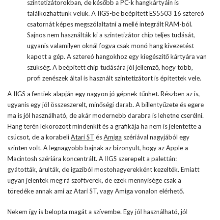
szintetizátorokban, de később a PC-k hangkártyáin is
találkozhattunk velük. A IIGS-be beépített ES5503 16 sztereó
csatornát képes megszólaltatni a mellé integrált RAM-ból.
Sajnos nem használták ki a szintetizátor chip teljes tudását,
ugyanis valamilyen oknál fogva csak monó hang kivezetést
kapott a gép. A sztereó hangokhoz egy kiegészítő kártyára van
szükség. A beépített chip tudására jól jellemző, hogy több,
profi zenészek által is használt szintetizátort is építettek vele.
A IIGS a fentiek alapján egy nagyon jó gépnek tűnhet. Részben az is,
ugyanis egy jól összeszerelt, minőségi darab. A billentyűzete és egere
ma is jól használható, de akár modernebb darabra is lehetne cserélni.
Hang terén lekörözött mindenkit és a grafikája ha nem is jelentette a
csúcsot, de a korabeli
Atari ST
és
Amiga
szériával nagyjából egy
szinten volt. A legnagyobb bajnak az bizonyult, hogy az Apple a
Macintosh szériára koncentrált. A IIGS szerepelt a palettán:
gyátották, árulták, de igaziból mostohagyerekként kezelték. Emiatt
ugyan jelentek meg rá szoftverek, de ezek mennyisége csak a
töredéke annak ami az Atari ST, vagy Amiga vonalon elérhető.
Nekem így is belopta magát a szívembe. Egy jól használható, jól