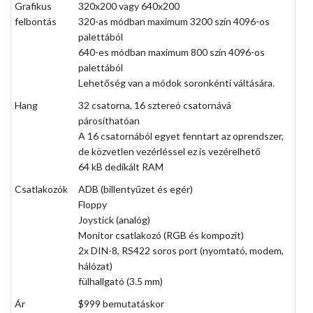
Grafikus
320x200 vagy 640x200
felbontás
320-as módban maximum 3200 szín 4096-os
palettából
640-es módban maximum 800 szín 4096-os
palettából
Lehetőség van a módok soronkénti váltására.
Hang
32 csatorna, 16 sztereó csatornává
párosíthatóan
A 16 csatornából egyet fenntart az oprendszer,
de közvetlen vezérléssel ez is vezérelhető
64 kB dedikált RAM
Csatlakozók
ADB (billentyűzet és egér)
Floppy
Joystick (analóg)
Monitor csatlakozó (RGB és kompozit)
2x DIN-8, RS422 soros port (nyomtató, modem,
hálózat)
fülhallgató (3.5 mm)
Ár
$999 bemutatáskor