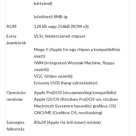
kártyával)
bővíthető 8MB-ig
ROM
128 kB vagy 256kB (ROM v3)
Extra
VLSI, felületszerelt chipset
áramkörök
Mega II (Apple IIe egy chipen a kompatibilitás
miatt)
IWM (Integrated Wozniak Machine, floppy
vezérlő)
VGC (Video vezérlő)
Ensoniq 5503 (hang szintetizátor)
Operációs
Apple ProDOS (visszamenőleg kompatibilis)
rendszer
Apple GS/OS (Részben ProDOS-on, részben
Macintosh Systemre hasonlító grafikus OS)
GNO/ME (Grafikus OS, mutitasking)
Szöveges
80x24 (Apple IIe-ből ismert módok)
felbontás