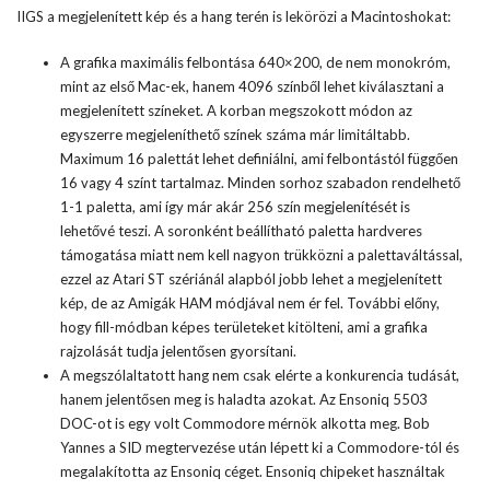
IIGS a megjelenített kép és a hang terén is lekörözi a Macintoshokat:
A grafika maximális felbontása 640×200, de nem monokróm,
mint az első Mac-ek, hanem 4096 színből lehet kiválasztani a
megjelenített színeket. A korban megszokott módon az
egyszerre megjeleníthető színek száma már limitáltabb.
Maximum 16 palettát lehet definiálni, ami felbontástól függően
16 vagy 4 színt tartalmaz. Minden sorhoz szabadon rendelhető
1-1 paletta, ami így már akár 256 szín megjelenítését is
lehetővé teszi. A soronként beállítható paletta hardveres
támogatása miatt nem kell nagyon trükközni a palettaváltással,
ezzel az Atari ST szériánál alapból jobb lehet a megjelenített
kép, de az Amigák HAM módjával nem ér fel. További előny,
hogy fill-módban képes területeket kitölteni, ami a grafika
rajzolását tudja jelentősen gyorsítani.
A megszólaltatott hang nem csak elérte a konkurencia tudását,
hanem jelentősen meg is haladta azokat. Az Ensoniq 5503
DOC-ot is egy volt Commodore mérnök alkotta meg. Bob
Yannes a SID megtervezése után lépett ki a Commodore-tól és
megalakította az Ensoniq céget. Ensoniq chipeket használtak