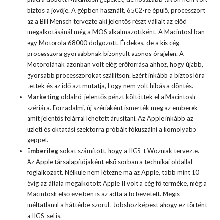
biztos a jövője. A gépben használt, 6502-re épülő, processzort
az a Bill Mensch tervezte aki jelentős részt vállalt az előd
megalkotásánál még a MOS alkalmazottként. A Macintoshban
egy Motorola 68000 dolgozott. Érdekes, de a kis cég
processzora gyorsabbnak bizonyult azonos órajelen. A
Motorolának azonban volt elég erőforrása ahhoz, hogy újabb,
gyorsabb processzorokat szállítson. Ezért inkább a biztos lóra
tettek és az idő azt mutatja, hogy nem volt hibás a döntés.
Marketing
oldalról jelentős pénzt költöttek el a Macintosh
szériára. Forradalmi, új szériaként ismerték meg az emberek
amit jelentős felárral lehetett árusítani. Az Apple inkább az
üzleti és oktatási szektorra próbált fókuszálni a komolyabb
géppel.
Emberileg
sokat számított, hogy a IIGS-t Wozniak tervezte.
Az Apple társalapítójaként első sorban a technikai oldallal
foglalkozott. Nélküle nem létezne ma az Apple, több mint 10
évig az általa megalkotott Apple II volt a cég fő terméke, még a
Macintosh első éveiben is az adta a fő bevételt. Mégis
méltatlanul a háttérbe szorult Jobshoz képest ahogy ez történt
a IIGS-sel is.