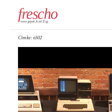
frescho
retro gépek A-tól Z-ig
Címke:
6502