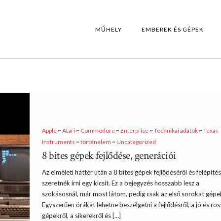
MŰHELY
EMBEREK ÉS GÉPEK
Apple
~
Atari
~
Commodore
~
Enterprise
~
Technikai adatok
~
Texas
Instruments
~
történelem
~
Uncategorized
8 bites gépek fejlődése, generációi
Az elméleti háttér után a 8 bites gépek fejlődéséről és felépítés
szeretnék írni egy kicsit. Ez a bejegyzés hosszabb lesz a
szokásosnál, már most látom, pedig csak az első sorokat gépe
Egyszerűen órákat lehetne beszélgetni a fejlődésről, a jó és ros
gépekről, a sikerekről és […]