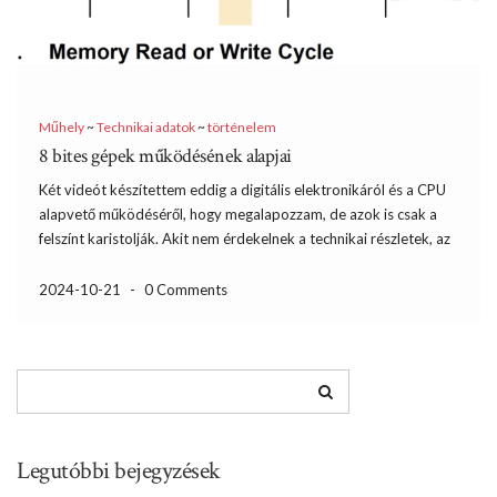
Műhely
~
Technikai adatok
~
történelem
8 bites gépek működésének alapjai
Két videót készítettem eddig a digitális elektronikáról és a CPU
alapvető működéséről, hogy megalapozzam, de azok is csak a
felszínt karistolják. Akit nem érdekelnek a technikai részletek, az
nem garantálom, hogy mindent érteni fog az írás második
felében, de én így szeretek a hobbimmal foglalkozni, […]
2024-10-21
-
0 Comments
Legutóbbi bejegyzések