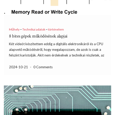
Műhely
~
Technikai adatok
~
történelem
8 bites gépek működésének alapjai
Két videót készítettem eddig a digitális elektronikáról és a CPU
alapvető működéséről, hogy megalapozzam, de azok is csak a
felszínt karistolják. Akit nem érdekelnek a technikai részletek, az
nem garantálom, hogy mindent érteni fog az írás második
felében, de én így szeretek a hobbimmal foglalkozni, […]
2024-10-21
-
0 Comments