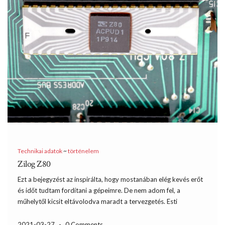
Technikai adatok
~
történelem
Zilog Z80
Ezt a bejegyzést az inspirálta, hogy mostanában elég kevés erőt
és időt tudtam fordítani a gépeimre. De nem adom fel, a
műhelytől kicsit eltávolodva maradt a tervezgetés. Esti
szórakozásommá vált különböző gépeknél tanulmányozni, hogy
milyen különböző módon oldották meg a tervezők ugyanazokat
2021-03-27
-
0 Comments