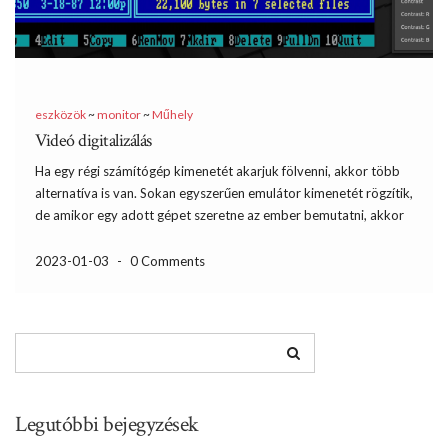
eszközök
~
monitor
~
Műhely
Videó digitalizálás
Ha egy régi számítógép kimenetét akarjuk fölvenni, akkor több
alternatíva is van. Sokan egyszerűen emulátor kimenetét rögzítik,
de amikor egy adott gépet szeretne az ember bemutatni, akkor
arra nem jó az emulátor. Kicsit bonyolultabb, ha felveszem a
monitor képét egy kamerával. Az eredmény nagyban függ […]
2023-01-03
-
0 Comments
Legutóbbi bejegyzések