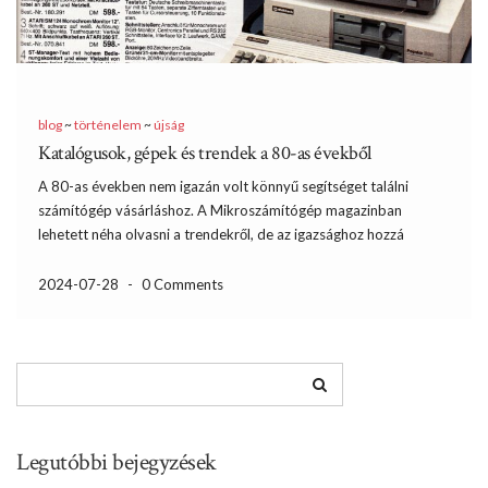
blog
~
történelem
~
újság
Katalógusok, gépek és trendek a 80-as évekből
A 80-as években nem igazán volt könnyű segítséget találni
számítógép vásárláshoz. A Mikroszámítógép magazinban
lehetett néha olvasni a trendekről, de az igazsághoz hozzá
tartozik, hogy az információ áramlás eléggé lassú volt. Ezt nem
lehet az újságíróknak felróni, mert egyrészt ott volt a lap
2024-07-28
-
0 Comments
kiadásából adódó […]
Legutóbbi bejegyzések