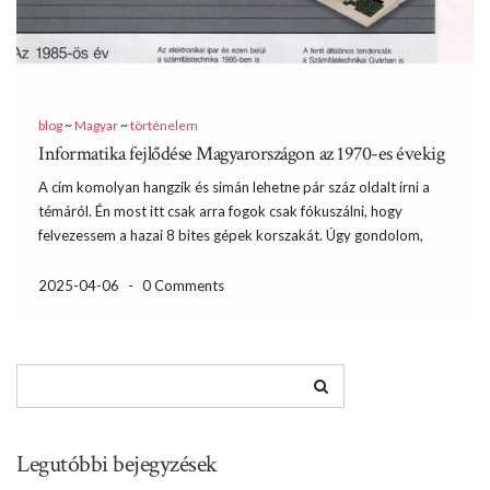
blog
~
Magyar
~
történelem
Informatika fejlődése Magyarországon az 1970-es évekig
A cím komolyan hangzik és simán lehetne pár száz oldalt írni a
témáról. Én most itt csak arra fogok csak fókuszálni, hogy
felvezessem a hazai 8 bites gépek korszakát. Úgy gondolom,
hogy érdemes áttekinteni, hogy mik előzték meg ezeket és
milyen környezetben készültek el a […]
2025-04-06
-
0 Comments
Legutóbbi bejegyzések