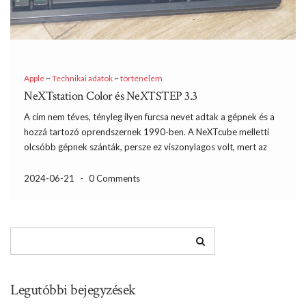
Apple
~
Technikai adatok
~
történelem
NeXTstation Color és NeXTSTEP 3.3
A cím nem téves, tényleg ilyen furcsa nevet adtak a gépnek és a
hozzá tartozó oprendszernek 1990-ben. A NeXTcube melletti
olcsóbb gépnek szánták, persze ez viszonylagos volt, mert az
akkori 8000$ egy egész jó autó ára volt Forintra átszámolva.
Hazánkban nem nagyon terjedhetett el, az […]
2024-06-21
-
0 Comments
Legutóbbi bejegyzések