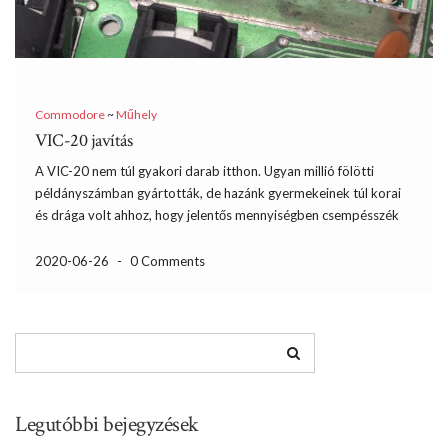
Commodore
~
Műhely
VIC-20 javítás
A VIC-20 nem túl gyakori darab itthon. Ugyan millió fölötti
példányszámban gyártották, de hazánk gyermekeinek túl korai
és drága volt ahhoz, hogy jelentős mennyiségben csempésszék
haza. Már írtam a VIC-ről, az ott szereplő képeken a saját, korai
példányom szerepel. Most egy későbbi olcsóbb (Cost Reduced
2020-06-26
-
0 Comments
[…]
Legutóbbi bejegyzések