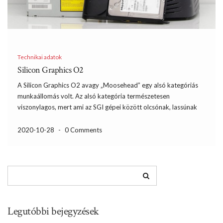
Technikai adatok
Silicon Graphics O2
A Silicon Graphics O2 avagy „Moosehead” egy alsó kategóriás
munkaállomás volt. Az alsó kategória természetesen
viszonylagos, mert ami az SGI gépei között olcsónak, lassúnak
számított, az a közismert IBM kompatibilis PC-k között a csúcsot
jelentette. Az IRIX operációs rendszerrel együtt a rendszer olyan
2020-10-28
-
0 Comments
képességeket rejtett […]
Legutóbbi bejegyzések