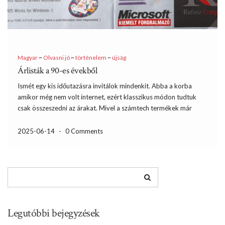
Magyar
~
Olvasni jó
~
történelem
~
újság
Árlisták a 90-es évekből
Ismét egy kis időutazásra invitálok mindenkit. Abba a korba
amikor még nem volt internet, ezért klasszikus módon tudtuk
csak összeszedni az árakat. Mivel a számtech termékek már
akkor is gyorsan elavultak és az árak is folyamatosan változtak,
ezért a normál újságok nem voltak mérvadóak. A […]
2025-06-14
-
0 Comments
Legutóbbi bejegyzések