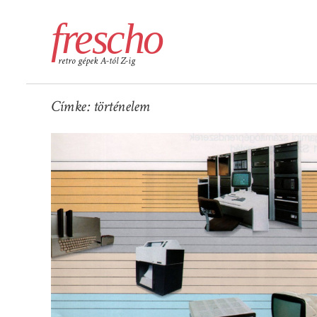
frescho
retro gépek A-tól Z-ig
Címke:
történelem