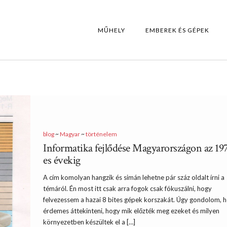
MŰHELY
EMBEREK ÉS GÉPEK
blog
~
Magyar
~
történelem
Informatika fejlődése Magyarországon az 19
es évekig
A cím komolyan hangzik és simán lehetne pár száz oldalt írni a
témáról. Én most itt csak arra fogok csak fókuszálni, hogy
felvezessem a hazai 8 bites gépek korszakát. Úgy gondolom, 
érdemes áttekinteni, hogy mik előzték meg ezeket és milyen
környezetben készültek el a […]