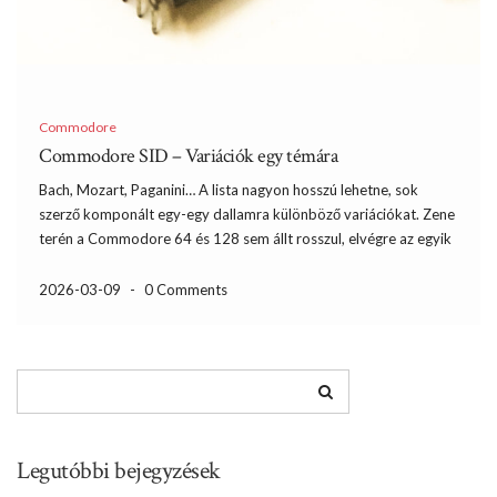
Commodore
Commodore SID – Variációk egy témára
Bach, Mozart, Paganini… A lista nagyon hosszú lehetne, sok
szerző komponált egy-egy dallamra különböző variációkat. Zene
terén a Commodore 64 és 128 sem állt rosszul, elvégre az egyik
legjobb, ha nem a legjobb, 8 bitesekhez tervezett hangcsipet
kapták meg. A Sound Interface Device (SID) azonban […]
2026-03-09
-
0 Comments
Legutóbbi bejegyzések