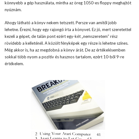
könnyebb a gép használata, mintha az öreg 1050-es floppy meghajtót
nyúznám.
Ahogy látható a könyv nekem tetszett. Persze van amitől jobb
lehetne. Érezni, hogy egy rajongó írta a könyvet. Ez jó, mert szeretettel
kezeli a gépet, de talán pont ezért egy-két „nemszeretem” rész
rövidebb a kelleténél. A közölt fényképek egy része is lehetne színes.
Még akkor is, ha az megdobná a könyv árát. De az értékelésemben
sokkal több nyom a pozitív és hasznos tartalom, ezért 10-ből 9-re
értékelem.