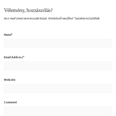
Vélemény, hozzászólás?
Az e-mail címet nem tesszük közzé.
A kötelező mezőket
*
karakterrel jelöltük
Name
*
Email Address
*
Website
Comment