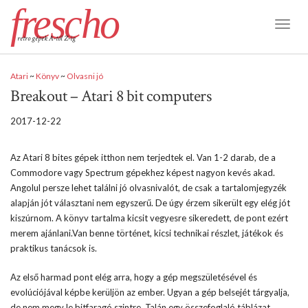
frescho
Toggl
retro gépek A-tól Z-ig
Naviga
Atari
~
Könyv
~
Olvasni jó
Breakout – Atari 8 bit computers
2017-12-22
Az Atari 8 bites gépek itthon nem terjedtek el. Van 1-2 darab, de a
Commodore vagy Spectrum gépekhez képest nagyon kevés akad.
Angolul persze lehet találni jó olvasnivalót, de csak a tartalomjegyzék
alapján jót választani nem egyszerű. De úgy érzem sikerült egy elég jót
kiszúrnom. A könyv tartalma kicsit vegyesre sikeredett, de pont ezért
merem ajánlani.Van benne történet, kicsi technikai részlet, játékok és
praktikus tanácsok is.
Az első harmad pont elég arra, hogy a gép megszületésével és
evolúciójával képbe kerüljön az ember. Ugyan a gép belsejét tárgyalja,
de nem megy le bitfaragó szintre. Talán egy összefoglaló táblázat