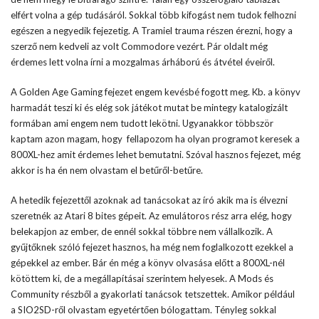
elfért volna a gép tudásáról. Sokkal több kifogást nem tudok felhozni
egészen a negyedik fejezetig. A Tramiel trauma részen érezni, hogy a
szerző nem kedveli az volt Commodore vezért. Pár oldalt még
érdemes lett volna írni a mozgalmas árháború és átvétel éveiről.
A Golden Age Gaming fejezet engem kevésbé fogott meg. Kb. a könyv
harmadát teszi ki és elég sok játékot mutat be mintegy katalogizált
formában ami engem nem tudott lekötni. Ugyanakkor többször
kaptam azon magam, hogy fellapozom ha olyan programot keresek a
800XL-hez amit érdemes lehet bemutatni. Szóval hasznos fejezet, még
akkor is ha én nem olvastam el betűről-betűre.
A hetedik fejezettől azoknak ad tanácsokat az író akik ma is élvezni
szeretnék az Atari 8 bites gépeit. Az emulátoros rész arra elég, hogy
belekapjon az ember, de ennél sokkal többre nem vállalkozik. A
gyűjtőknek szóló fejezet hasznos, ha még nem foglalkozott ezekkel a
gépekkel az ember. Bár én még a könyv olvasása előtt a 800XL-nél
kötöttem ki, de a megállapításai szerintem helyesek. A Mods és
Community részből a gyakorlati tanácsok tetszettek. Amikor például
a SIO2SD-ről olvastam egyetértően bólogattam. Tényleg sokkal