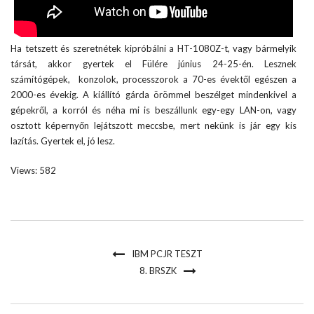
Ha tetszett és szeretnétek kipróbálni a HT-1080Z-t, vagy bármelyik
társát, akkor gyertek el Fülére június 24-25-én. Lesznek
számítógépek, konzolok, processzorok a 70-es évektől egészen a
2000-es évekig. A kiállító gárda örömmel beszélget mindenkivel a
gépekről, a korról és néha mi is beszállunk egy-egy LAN-on, vagy
osztott képernyőn lejátszott meccsbe, mert nekünk is jár egy kis
lazítás. Gyertek el, jó lesz.
Views: 582
IBM PCJR TESZT
8. BRSZK