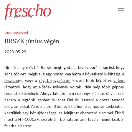
frescho
Toggl
retro gépek A-tól Z-ig
Naviga
Uncategorized
BRSZK június végén
2023-05-29
Újra itt a nyár és bár Bacsis megfogadta a tavalyi zárás után (is), hogy
soha többet, mégis alig egy hónap van hátra a következő kiállításig. A
brszk.hu
-n, vagy a
régi bejegyzéseim
között több képet és
videót
láthattok, hogy az előzőek milyenek voltak. Idén még több géppel,
részlettel készülünk. Ahogy látható nem csak egy kiállításról van szó,
hanem a legtöbb géphez le lehet ülni és játszani a hozzá tartozó
programokkal. Az idei alcím 8 bit, ezért a home computer szekcióban
készülünk egy-két újdonsággal és felújított visszatérő elemmel. Ebből
most a HT-1080Z-t szeretném bemutatni, ami tavaly menet közben
feladta a harcot.