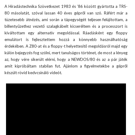
A Híradástechnika Szövetkezet 1983 és ’86 között gyártotta a TRS-
80 másolatát, szóval lassan 40 éves gépről van szó. Ráfért már a
tüzetesebb átnézés, ami során a tápegységét teljesen felújítottam, a
billentyűzethez vezető szalagkábelt kicseréltem és a processzort is
kiváltottam egy alternatív megoldással. Ráadásként egy floppy
emulátort is fejlesztettem hozzá a könnyebb használhatóság
érdekében. A Z80-at és a floppy-t helyettesítő megoldásról majd egy
külön bejegyzés fog szólni, mert tanulságos történet, de most a lényeg
az, hogy vére sikerült elérni, hogy a NEWDOS/80 és az a pár játék
amit kipróbáltam stabilan fut. Ajánlom a figyelmetekbe a gépről
készült rövid kedvcsináló videót.