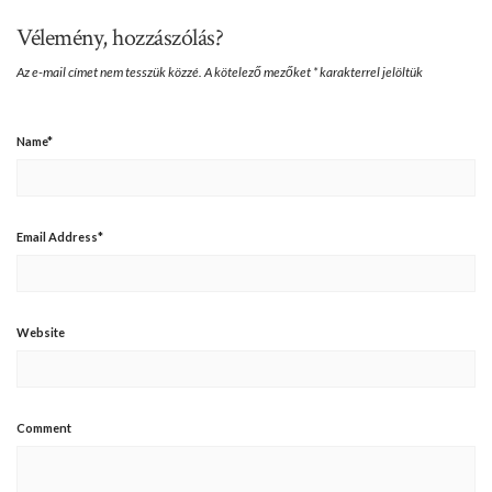
Vélemény, hozzászólás?
Az e-mail címet nem tesszük közzé.
A kötelező mezőket
*
karakterrel jelöltük
Name
*
Email Address
*
Website
Comment