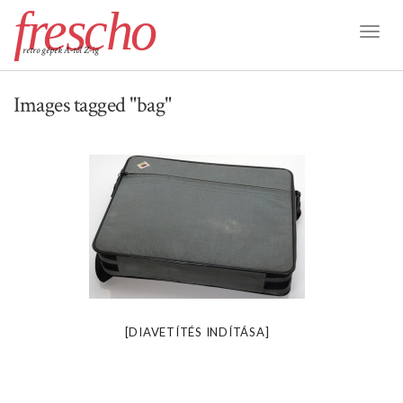
frescho
Toggl
retro gépek A-tól Z-ig
Naviga
Images tagged "bag"
[DIAVETÍTÉS INDÍTÁSA]