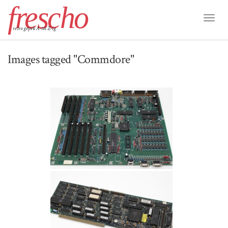
frescho
Toggl
retro gépek A-tól Z-ig
Naviga
Images tagged "Commdore"