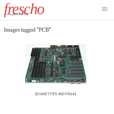
frescho
Toggl
retro gépek A-tól Z-ig
Naviga
Images tagged "PCB"
[DIAVETÍTÉS INDÍTÁSA]