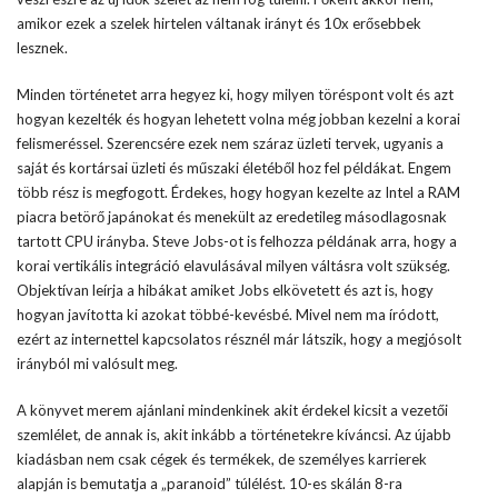
amikor ezek a szelek hirtelen váltanak irányt és 10x erősebbek
lesznek.
Minden történetet arra hegyez ki, hogy milyen töréspont volt és azt
hogyan kezelték és hogyan lehetett volna még jobban kezelni a korai
felismeréssel. Szerencsére ezek nem száraz üzleti tervek, ugyanis a
saját és kortársai üzleti és műszaki életéből hoz fel példákat. Engem
több rész is megfogott. Érdekes, hogy hogyan kezelte az Intel a RAM
piacra betörő japánokat és menekült az eredetileg másodlagosnak
tartott CPU irányba. Steve Jobs-ot is felhozza példának arra, hogy a
korai vertikális integráció elavulásával milyen váltásra volt szükség.
Objektívan leírja a hibákat amiket Jobs elkövetett és azt is, hogy
hogyan javította ki azokat többé-kevésbé. Mivel nem ma íródott,
ezért az internettel kapcsolatos résznél már látszik, hogy a megjósolt
irányból mi valósult meg.
A könyvet merem ajánlani mindenkinek akit érdekel kicsit a vezetői
szemlélet, de annak is, akit inkább a történetekre kíváncsi. Az újabb
kiadásban nem csak cégek és termékek, de személyes karrierek
alapján is bemutatja a „paranoid” túlélést. 10-es skálán 8-ra