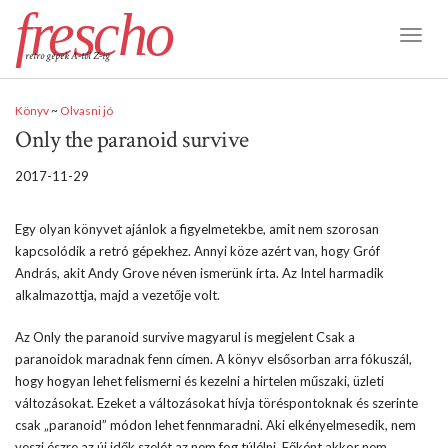
frescho
Toggl
retro gépek A-tól Z-ig
Naviga
Könyv
~
Olvasni jó
Only the paranoid survive
2017-11-29
Egy olyan könyvet ajánlok a figyelmetekbe, amit nem szorosan
kapcsolódik a retró gépekhez. Annyi köze azért van, hogy Gróf
András, akit Andy Grove néven ismerünk írta. Az Intel harmadik
alkalmazottja, majd a vezetője volt.
Az Only the paranoid survive magyarul is megjelent Csak a
paranoidok maradnak fenn címen. A könyv elsősorban arra fókuszál,
hogy hogyan lehet felismerni és kezelni a hirtelen műszaki, üzleti
változásokat. Ezeket a változásokat hívja töréspontoknak és szerinte
csak „paranoid” módon lehet fennmaradni. Aki elkényelmesedik, nem
veszi észre az új idők szelét az nem fog túlélni. Főként akkor nem,