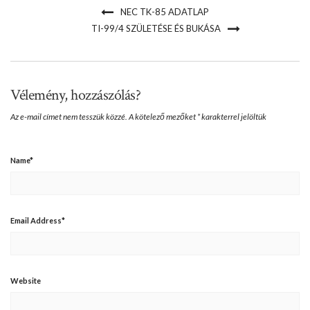
NEC TK-85 ADATLAP
TI-99/4 SZÜLETÉSE ÉS BUKÁSA
Vélemény, hozzászólás?
Az e-mail címet nem tesszük közzé.
A kötelező mezőket
*
karakterrel jelöltük
Name
*
Email Address
*
Website