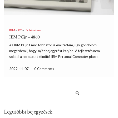
IBM
~
PC
~
történelem
IBM PCjr – 4860
Az IBM PCjr-t már többször is említettem, úgy gondolom
megérdemli, hogy saját bejegyzést kapjon. A fejlesztés nem
sokkal a sorozatot elindító IBM Personal Computer piacra
dobása után startolt el. 1982 februárjától Peanut fedőnév alatt
futott a project aminek a célja az volt, hogy a profiknak […]
2022-11-07
-
0 Comments
Legutóbbi bejegyzések