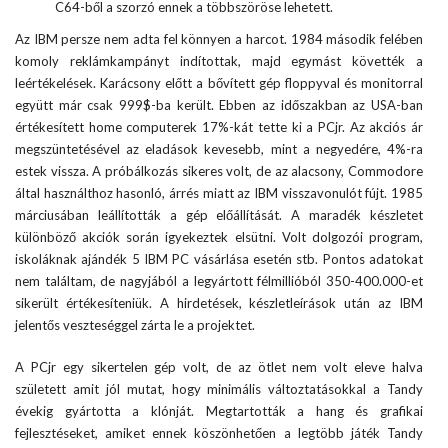
C64-ből a szorzó ennek a többszöröse lehetett.
Az IBM persze nem adta fel könnyen a harcot. 1984 második felében
komoly reklámkampányt indítottak, majd egymást követték a
leértékelések. Karácsony előtt a bővített gép floppyval és monitorral
együtt már csak 999$-ba került. Ebben az időszakban az USA-ban
értékesített home computerek 17%-kát tette ki a PCjr. Az akciós ár
megszüntetésével az eladások kevesebb, mint a negyedére, 4%-ra
estek vissza. A próbálkozás sikeres volt, de az alacsony, Commodore
által használthoz hasonló, árrés miatt az IBM visszavonulót fújt. 1985
márciusában leállították a gép előállítását. A maradék készletet
különböző akciók során igyekeztek elsütni. Volt dolgozói program,
iskoláknak ajándék 5 IBM PC vásárlása esetén stb. Pontos adatokat
nem találtam, de nagyjából a legyártott félmillióból 350-400.000-et
sikerült értékesíteniük. A hirdetések, készletleírások után az IBM
jelentős veszteséggel zárta le a projektet.
A PCjr egy sikertelen gép volt, de az ötlet nem volt eleve halva
született amit jól mutat, hogy minimális változtatásokkal a Tandy
évekig gyártotta a klónját. Megtartották a hang és grafikai
fejlesztéseket, amiket ennek köszönhetően a legtöbb játék Tandy