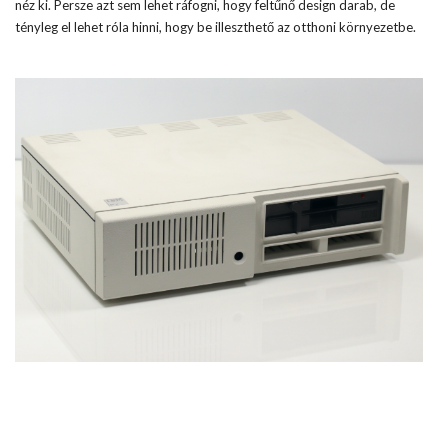
néz ki. Persze azt sem lehet ráfogni, hogy feltűnő design darab, de
tényleg el lehet róla hinni, hogy be illeszthető az otthoni környezetbe.