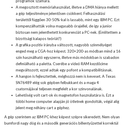
programok számára.
A megosztott memóriahasználat, illetve a DMA hiánya mellett
a gép teljesítménye jelentősen csökkent. Felhasználási
területtől függően 30-50%-kal is lassabb, mint egy IBM PC. Ezt
kompenzálhatták volna magasabb órajellel, de így a junior
biztosan nem jelenthetett konkurenciát a PC-nek. (Említettem a
bizottsági kalapos teóriát?)
A grafika pozitív irányba változott, nagyobb színmélyéget
enged meg a CGA-hoz képest. 320×200-as módban mind a 16
szín használható egyszerre, illetve más módokban is szabadon
definiálható a paletta. Cserébe a videó RAM kezdőcíme
megváltozott, ezzel adtak egy pofont a kompatibilitásnak.
A hangon is fejlesztettek, méghozzá nem is keveset. A
Texas
SN76489
elég sok gépben felbukkant és a maga 4
csatornájával teljesen megfelelt a kor színvonalának.
Lehetőség volt cart-ok és magnetofon használatára is. Ezt a
többi home computer alapján jó ötletnek gondolták, végül alig
jelent meg néhány cart a géphez.
A gép szerintem az IBM PC-khez képest szépre sikeredett. Nem olyan
bumfordi nagy dög és a második generációs billentyűzettel korrektül