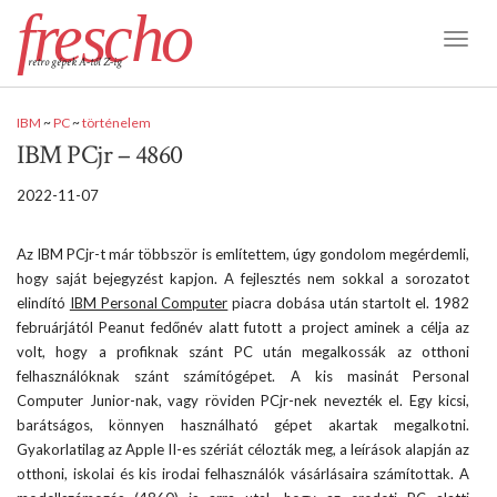
frescho
Toggl
retro gépek A-tól Z-ig
Naviga
IBM
~
PC
~
történelem
IBM PCjr – 4860
2022-11-07
Az IBM PCjr-t már többször is említettem, úgy gondolom megérdemli,
hogy saját bejegyzést kapjon. A fejlesztés nem sokkal a sorozatot
elindító
IBM Personal Computer
piacra dobása után startolt el. 1982
februárjától Peanut fedőnév alatt futott a project aminek a célja az
volt, hogy a profiknak szánt PC után megalkossák az otthoni
felhasználóknak szánt számítógépet. A kis masinát Personal
Computer Junior-nak, vagy röviden PCjr-nek nevezték el. Egy kicsi,
barátságos, könnyen használható gépet akartak megalkotni.
Gyakorlatilag az Apple II-es szériát célozták meg, a leírások alapján az
otthoni, iskolai és kis irodai felhasználók vásárlásaira számítottak. A