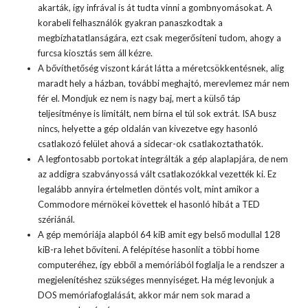
akarták, így infrával is át tudta vinni a gombnyomásokat. A
korabeli felhasználók gyakran panaszkodtak a
megbízhatatlanságára, ezt csak megerősíteni tudom, ahogy a
furcsa kiosztás sem áll kézre.
A bővíthetőség viszont kárát látta a méretcsökkentésnek, alig
maradt hely a házban, további meghajtó, merevlemez már nem
fér el. Mondjuk ez nem is nagy baj, mert a külső táp
teljesítménye is limitált, nem bírna el túl sok extrát. ISA busz
nincs, helyette a gép oldalán van kivezetve egy hasonló
csatlakozó felület ahová a sidecar-ok csatlakoztathatók.
A legfontosabb portokat integrálták a gép alaplapjára, de nem
az addigra szabványossá vált csatlakozókkal vezették ki. Ez
legalább annyira értelmetlen döntés volt, mint amikor a
Commodore mérnökei követtek el hasonló hibát a
TED
szériánál
.
A gép memóriája alapból 64 kiB amit egy belső modullal 128
kiB-ra lehet bővíteni. A felépítése hasonlít a többi home
computeréhez, így ebből a memóriából foglalja le a rendszer a
megjelenítéshez szükséges mennyiséget. Ha még levonjuk a
DOS memóriafoglalását, akkor már nem sok marad a