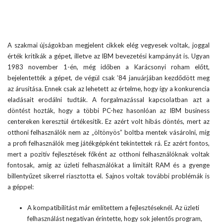
A szakmai újságokban megjelent cikkek elég vegyesek voltak, joggal
érték kritikák a gépet, illetve az IBM bevezetési kampányát is. Ugyan
1983 november 1-én, még időben a Karácsonyi roham előtt,
bejelentették a gépet, de végül csak ’84 januárjában kezdődött meg
az árusítása. Ennek csak az lehetett az értelme, hogy így a konkurencia
eladásait erodálni tudták. A forgalmazással kapcsolatban azt a
döntést hozták, hogy a többi PC-hez hasonlóan az IBM business
centereken keresztül értékesítik. Ez azért volt hibás döntés, mert az
otthoni felhasználók nem az „öltönyös” boltba mentek vásárolni, míg
a profi felhasználók meg játékgépként tekintettek rá. Ez azért fontos,
mert a pozitív fejlesztések főként az otthoni felhasználóknak voltak
fontosak, amíg az üzleti felhasználókat a limitált RAM és a gyenge
billentyűzet sikerrel riasztotta el. Sajnos voltak további problémák is
a géppel:
A kompatibilitást már említettem a fejlesztéseknél. Az üzleti
felhasználást negatívan érintette, hogy sok jelentős program,