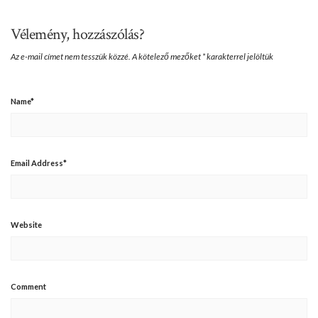
Vélemény, hozzászólás?
Az e-mail címet nem tesszük közzé.
A kötelező mezőket
*
karakterrel jelöltük
Name
*
Email Address
*
Website
Comment