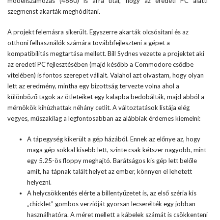
modellszámozás (4860) is arra utal, hogy az eredeti PC alatti
szegmenst akarták meghódítani.
A projekt felemásra sikerült. Egyszerre akarták olcsósítani és az
otthoni felhasználók számára továbbfejleszteni a gépet a
kompatibilitás megtartása mellett. Bill Sydnes vezette a projektet aki
az eredeti PC fejlesztésében (majd később a Commodore csődbe
vitelében) is fontos szerepet vállalt. Valahol azt olvastam, hogy olyan
lett az eredmény, mintha egy bizottság tervezte volna ahol a
különböző tagok az ötleteiket egy kalapba bedobálták, majd abból a
mérnökök kihúzhattak néhány cetlit. A változtatások listája elég
vegyes, műszakilag a legfontosabban az alábbiak érdemes kiemelni:
A tápegység kikerült a gép házából. Ennek az előnye az, hogy
maga gép sokkal kisebb lett, szinte csak kétszer nagyobb, mint
egy 5.25-ös floppy meghajtó. Barátságos kis gép lett belőle
amit, ha tápnak talált helyet az ember, könnyen el lehetett
helyezni.
A helycsökkentés elérte a billentyűzetet is, az első széria kis
„chicklet” gombos verzióját gyorsan lecserélték egy jobban
használhatóra. A méret mellett a kábelek számát is csökkenteni