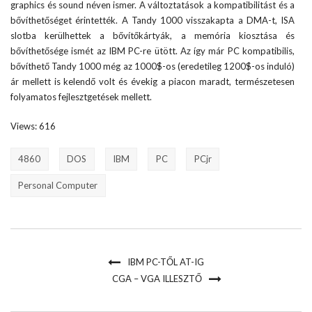
graphics és sound néven ismer. A változtatások a kompatibilitást és a
bővíthetőséget érintették. A Tandy 1000 visszakapta a DMA-t, ISA
slotba kerülhettek a bővítőkártyák, a memória kiosztása és
bővíthetősége ismét az IBM PC-re ütött. Az így már PC kompatibilis,
bővíthető Tandy 1000 még az 1000$-os (eredetileg 1200$-os induló)
ár mellett is kelendő volt és évekig a piacon maradt, természetesen
folyamatos fejlesztgetések mellett.
Views: 616
4860
DOS
IBM
PC
PCjr
Personal Computer
IBM PC-TŐL AT-IG
CGA – VGA ILLESZTŐ