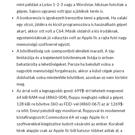
mint például a Lotus 1-2-3 vagy a Wordstar, hibásan futottak a
gépen. Sajnos ugyanez volt igaz a játékok terén is.
A konkurencia is igyekezett keresztbe tenni a gépnek. Ha valaki
egy olcsó, játékra és kicsit programozásra is használható gépet
akart, akkor ott volt a
C64.
Másik oldalról a kis irodáknak,
egyetemistáknak jó választás volt az
Apple IIc
a rajta futó nagy
mennyiségű szoftverrel együtt.
A bővíthetőség sok szempontból elméleti maradt. A táp
limitációja és a bejelentett bővítmények listája is erősen
behatárolta a lehetőségeket. Persze ha beindult volna a
nagyobb mennyiségű forgalmazás, akkor a külső cégek piacra
dobhattak volna mindenféle bővítőket, azonban ez nem történt
meg.
Az árral volt a legnagyobb gond. 699$-ért lehetett megvenni
64 kiB RAM-mal (4860-004), floppy meghajtó nélkül a gépet.
128 kiB-re bővítve 360-as FDD-vel (4860-067) az ár 1269$-
ra nőtt. Ennyi pénzből egy monitorral, floppyval és modemmel
kistafírungozott Commodore 64-et vagy Apple IIc-t
szoftverekkel kiegészítve tudott vásárolni az ember. Korabeli
hírek alapján csak az Apple IIc-ből hatszor többet adtak el, a