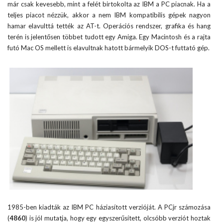
már csak kevesebb, mint a felét birtokolta az IBM a PC piacnak. Ha a
teljes piacot nézzük, akkor a nem IBM kompatibilis gépek nagyon
hamar elavulttá tették az AT-t. Operációs rendszer, grafika és hang
terén is jelentősen többet tudott egy Amiga. Egy Macintosh és a rajta
futó Mac OS mellett is elavultnak hatott bármelyik DOS-t futtató gép.
1985-ben kiadták az IBM PC háziasított verzióját. A PCjr számozása
(
4860
) is jól mutatja, hogy egy egyszerűsített, olcsóbb verziót hoztak