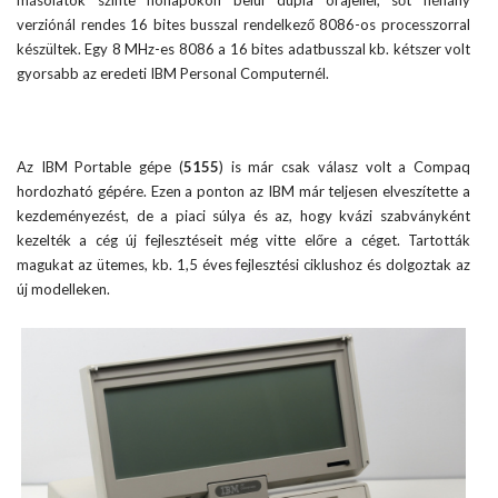
másolatok szinte hónapokon belül dupla órajellel, sőt néhány
verziónál rendes 16 bites busszal rendelkező 8086-os processzorral
készültek. Egy 8 MHz-es 8086 a 16 bites adatbusszal kb. kétszer volt
gyorsabb az eredeti IBM Personal Computernél.
Az IBM Portable gépe (
5155
) is már csak válasz volt a Compaq
hordozható gépére. Ezen a ponton az IBM már teljesen elveszítette a
kezdeményezést, de a piaci súlya és az, hogy kvázi szabványként
kezelték a cég új fejlesztéseit még vitte előre a céget. Tartották
magukat az ütemes, kb. 1,5 éves fejlesztési ciklushoz és dolgoztak az
új modelleken.