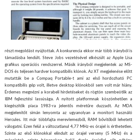
részt megoldást nyújtottak. A konkurencia ekkor már több irányból is
támadásba lendült. Steve Jobs vezetésével elkészült az Apple Lisa
grafikus operációs rendszerrel. Másik irányból megjelentek az MS-
DOS és teljesen hardver kompatibilis klónok. Az XT megjelenése előtt
mutatták be a Compaq Portable-t ami az első hordozható PC
kompatibilis gép volt, illetve desktop klónokból sem volt már hiány.
Érdemes megnézni a korabeli hirdetéseket és rögtön szembeötlik az
IBM fejlesztési lassúsága. A nyitott platformnak köszönhetően a
kiegészítők piaca 1983-ra jelentős méretűre duzzadt. Az MDA
megjelenítőt simán lenyomta az ugyanolyan a monitort használó
Hercules. Itt már többfajta merevlemezből, RAM bővítőből lehetett
válogatni. Ezen felül a változatlanul 4,77 MHz-es órajel is érthetetlen.
Szinte az első klónokkal elindult az órajel verseny (5 MHz) és a