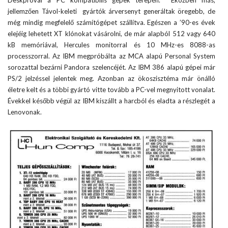
Deskproval a PC kompatibilis gépek terepén. Eközben más,
jellemzően Távol-keleti gyártók árversenyt generáltak öregebb, de
még mindig megfelelő számítógépet szállítva. Egészen a ’90-es évek
elejéig lehetett XT klónokat vásárolni, de már alapból 512 vagy 640
kB memóriával, Hercules monitorral és 10 MHz-es 8088-as
processzorral. Az IBM megpróbálta az MCA alapú Personal System
sorozattal bezárni Pandora szelencéjét. Az IBM 386 alapú gépei már
PS/2 jelzéssel jelentek meg. Azonban az ökoszisztéma már önálló
életre kelt és a többi gyártó vitte tovább a PC-vel megnyitott vonalat.
Évekkel később végül az IBM kiszállt a harcból és eladta a részlegét a
Lenovonak.