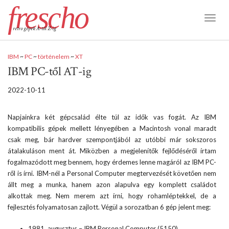
frescho
Toggl
retro gépek A-tól Z-ig
Naviga
IBM
~
PC
~
történelem
~
XT
IBM PC-től AT-ig
2022-10-11
Napjainkra két gépcsalád élte túl az idők vas fogát. Az IBM
kompatibilis gépek mellett lényegében a Macintosh vonal maradt
csak meg, bár hardver szempontjából az utóbbi már sokszoros
átalakuláson ment át. Miközben a megjelenítők fejlődéséről írtam
fogalmazódott meg bennem, hogy érdemes lenne magáról az IBM PC-
ről is írni. IBM-nél a Personal Computer megtervezését követően nem
állt meg a munka, hanem azon alapulva egy komplett családot
alkottak meg. Nem merem azt írni, hogy rohamléptekkel, de a
fejlesztés folyamatosan zajlott. Végül a sorozatban 6 gép jelent meg:
1981. augusztus – IBM Personal Computer (5150)