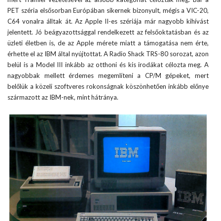
PET széria elsősorban Európában sikernek bizonyult, mégis a VIC-20,
C64 vonalra álltak át. Az Apple II-es szériája már nagyobb kihívást
jelentett. Jó beágyazottsággal rendelkezett az felsőoktatásban és az
üzleti életben is, de az Apple mérete miatt a támogatása nem érte,
érhette el az IBM által nyújtottat. A Radio Shack TRS-80 sorozat, azon
belül is a Model III inkább az otthoni és kis irodákat célozta meg. A
nagyobbak mellett érdemes megemlíteni a CP/M gépeket, mert
belőlük a közeli szoftveres rokonságnak köszönhetően inkább előnye
származott az IBM-nek, mint hátránya.