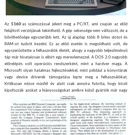
Az
5160
-as számozással jelent meg a PC/XT, ami csupán az előd
felújított verziójának tekinthető. A gép sebessége nem változott, de a
bővíthetősége egyszerűbb lett. Az új alaplap több 8 bites slotot és
RAM-ot tudott kezelni. Ez az előd esetén is megoldható volt, de
egyszerűsítette a felhasználók életét, ahogy a nagyobb teljesítményű
táp már hivatalosan is elbírt egy merevlemezzel. A DOS 2.0 nagyobb
előrelépés volt operációs rendszerként, mint a hardver maga. A
Microsoft olyan hatalmas fejlesztésekkel, mint például a könyvtárak
vagy device driverek támogatása lepte meg a felhasználókat.
Kritikusan nézve másfél év alatt csak annyira futotta, hogy kicsit
kipofozzák azokat a hiányosságokat amikre külső gyártók már nagy