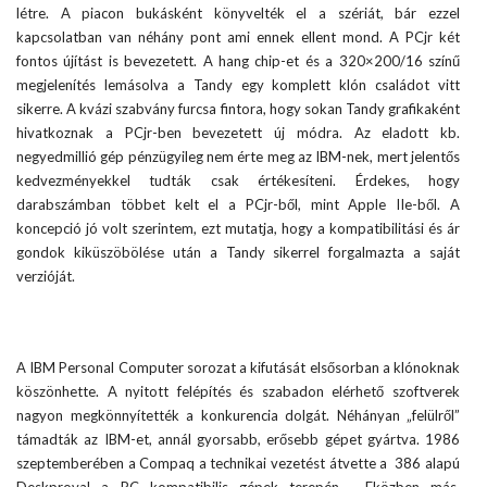
létre. A piacon bukásként könyvelték el a szériát, bár ezzel
kapcsolatban van néhány pont ami ennek ellent mond. A PCjr két
fontos újítást is bevezetett. A hang chip-et és a 320×200/16 színű
megjelenítés lemásolva a Tandy egy komplett klón családot vitt
sikerre. A kvázi szabvány furcsa fintora, hogy sokan Tandy grafikaként
hivatkoznak a PCjr-ben bevezetett új módra. Az eladott kb.
negyedmillió gép pénzügyileg nem érte meg az IBM-nek, mert jelentős
kedvezményekkel tudták csak értékesíteni. Érdekes, hogy
darabszámban többet kelt el a PCjr-ből, mint Apple IIe-ből. A
koncepció jó volt szerintem, ezt mutatja, hogy a kompatibilitási és ár
gondok kiküszöbölése után a Tandy sikerrel forgalmazta a saját
verzióját.
A IBM Personal Computer sorozat a kifutását elsősorban a klónoknak
köszönhette. A nyitott felépítés és szabadon elérhető szoftverek
nagyon megkönnyítették a konkurencia dolgát. Néhányan „felülről”
támadták az IBM-et, annál gyorsabb, erősebb gépet gyártva. 1986
szeptemberében a Compaq a technikai vezetést átvette a 386 alapú