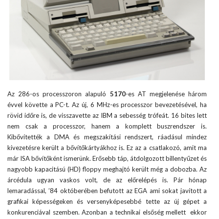
Az 286-os processzoron alapuló
5170
-es AT megjelenése három
évvel követte a PC-t. Az új, 6 MHz-es processzor bevezetésével, ha
rövid időre is, de visszavette az IBM a sebesség trófeát. 16 bites lett
nem csak a processzor, hanem a komplett buszrendszer is.
Kibővítették a DMA és megszakítási rendszert, ráadásul mindez
kivezetésre került a bővítőkártyákhoz is. Ez az a csatlakozó, amit ma
már ISA bővítőként ismerünk. Erősebb táp, átdolgozott billentyűzet és
nagyobb kapacitású (HD) floppy meghajtó került még a dobozba. Az
árcédula ugyan vaskos volt, de az előrelépés is. Pár hónap
lemaradással, ’84 októberében befutott az EGA ami sokat javított a
grafikai képességeken és versenyképesebbé tette az új gépet a
konkurenciával szemben. Azonban a technikai elsőség mellett ekkor