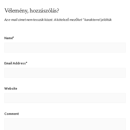
Vélemény, hozzászólás?
Az e-mail címet nem tesszük közzé.
A kötelező mezőket
*
karakterrel jelöltük
Name
*
Email Address
*
Website
Comment