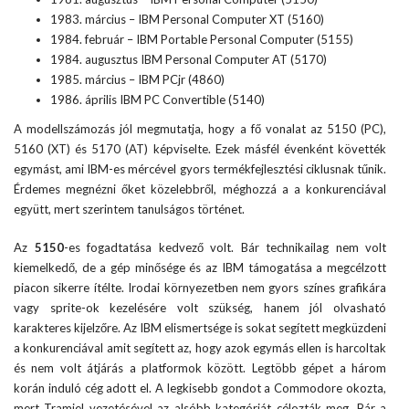
1983. március – IBM Personal Computer XT (5160)
1984. február – IBM Portable Personal Computer (5155)
1984. augusztus IBM Personal Computer AT (5170)
1985. március – IBM PCjr (4860)
1986. április IBM PC Convertible (5140)
A modellszámozás jól megmutatja, hogy a fő vonalat az 5150 (PC),
5160 (XT) és 5170 (AT) képviselte. Ezek másfél évenként követték
egymást, ami IBM-es mércével gyors termékfejlesztési ciklusnak tűnik.
Érdemes megnézni őket közelebbről, méghozzá a a konkurenciával
együtt, mert szerintem tanulságos történet.
Az
5150
-es fogadtatása kedvező volt. Bár technikailag nem volt
kiemelkedő, de a gép minősége és az IBM támogatása a megcélzott
piacon sikerre ítélte. Irodai környezetben nem gyors színes grafikára
vagy sprite-ok kezelésére volt szükség, hanem jól olvasható
karakteres kijelzőre. Az IBM elismertsége is sokat segített megküzdeni
a konkurenciával amit segített az, hogy azok egymás ellen is harcoltak
és nem volt átjárás a platformok között. Legtöbb gépet a három
korán induló cég adott el. A legkisebb gondot a Commodore okozta,
mert Tramiel vezetésével az alsóbb kategóriát célozták meg. Bár a