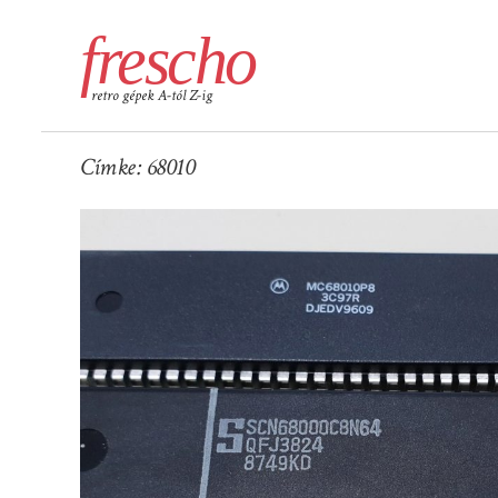
frescho
retro gépek A-tól Z-ig
Címke:
68010