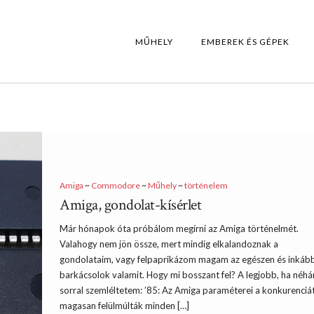
MŰHELY
EMBEREK ÉS GÉPEK
Amiga
~
Commodore
~
Műhely
~
történelem
Amiga, gondolat-kísérlet
Már hónapok óta próbálom megírni az Amiga történelmét.
Valahogy nem jön össze, mert mindig elkalandoznak a
gondolataim, vagy felpaprikázom magam az egészen és inkáb
barkácsolok valamit. Hogy mi bosszant fel? A legjobb, ha néh
sorral szemléltetem: ’85: Az Amiga paraméterei a konkurenciá
magasan felülmúlták minden […]