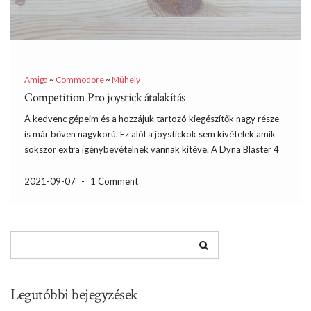
Amiga
~
Commodore
~
Műhely
Competition Pro joystick átalakítás
A kedvenc gépeim és a hozzájuk tartozó kiegészítők nagy része
is már bőven nagykorú. Ez alól a joystickok sem kivételek amik
sokszor extra igénybevételnek vannak kitéve. A Dyna Blaster 4
játékos módját nagyon kedvelték a BRSZK látogatói, ezért az
idei felhozatalból sem maradhat ki. Az […]
2021-09-07
-
1 Comment
Legutóbbi bejegyzések