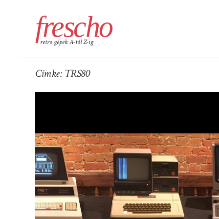
frescho
retro gépek A-tól Z-ig
Címke:
TRS80