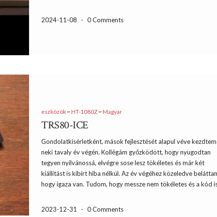
2024-11-08
-
0 Comments
eszközök
~
HT-1080Z
~
Magyar
TRS80-ICE
Gondolatkísérletként, mások fejlesztését alapul véve kezdtem
neki tavaly év végén. Kollégám győzködött, hogy nyugodtan
tegyen nyilvánossá, elvégre sose lesz tökéletes és már két
kiállítást is kibírt hiba nélkül. Az év végéhez közeledve belátta
hogy igaza van. Tudom, hogy messze nem tökéletes és a kód is
2023-12-31
-
0 Comments