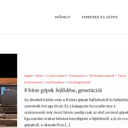
MŰHELY
EMBEREK ÉS GÉPEK
Apple
~
Atari
~
Commodore
~
Enterprise
~
Technikai adatok
~
Texas
Instruments
~
történelem
~
Uncategorized
8 bites gépek fejlődése, generációi
Az elméleti háttér után a 8 bites gépek fejlődéséről és felépítés
szeretnék írni egy kicsit. Ez a bejegyzés hosszabb lesz a
szokásosnál, már most látom, pedig csak az első sorokat gépe
Egyszerűen órákat lehetne beszélgetni a fejlődésről, a jó és ros
gépekről, a sikerekről és […]