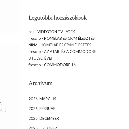
Legutóbbi hozzászólások
zoli
-
VIDEOTON TV JÁTÉK
frescho
-
HOMELAB ÉS CP/M ÉLESZTÉS
NikM
-
HOMELAB ÉS CP/M ÉLESZTÉS
frescho
-
AZ ATARI ÉS A COMMODORE
UTOLSÓ ÉVEI
frescho
-
COMMODORE 16
Archívum
2026. MÁRCIUS
m,
2026. FEBRUÁR
 […]
2025. DECEMBER
2025. OKTÓBER