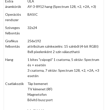
Extra
ULA
áramkörök
AY-3-8912 hang (Spectrum 128, +2, +2A, +3)
Operációs
BASIC
rendszer
Szöveges
32x24
felbontás
Grafikus
256x192
felbontás
attribútum színkezelés: 15 színből (4-bit RGBI)
8x8 pixelenként 2 szín választható
Hang
1 bites "csipogó" 1 csatorna, 5 oktáv: Spectrum
és + esetén
3 csatorna, 7 oktáv: Spectrum 128, +2, +2A, +3
esetén
Csatlakozók
Táp bemenet
TV kimenet (RF)
Magnetofon
Bővítő busz port