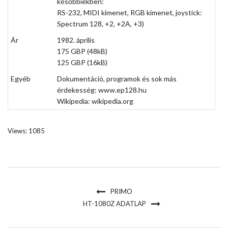
későbbiekben:
RS-232, MIDI kimenet, RGB kimenet, joystick:
Spectrum 128, +2, +2A, +3)
Ár
1982. április
175 GBP (48kB)
125 GBP (16kB)
Egyéb
Dokumentáció, programok és sok más
érdekesség:
www.ep128.hu
Wikipedia:
wikipedia.org
Views: 1085
PRIMO
HT-1080Z ADATLAP