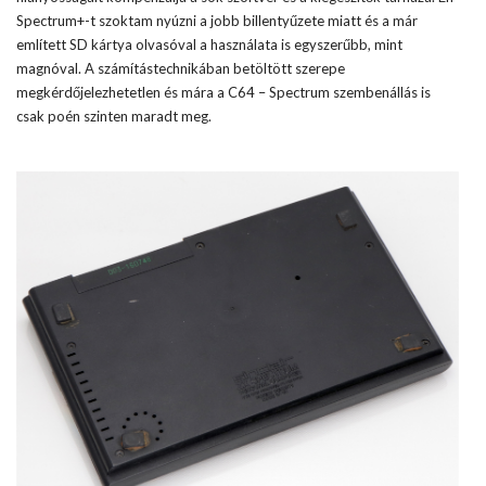
Spectrum+-t szoktam nyúzni a jobb billentyűzete miatt és a már
említett SD kártya olvasóval a használata is egyszerűbb, mint
magnóval. A számítástechnikában betöltött szerepe
megkérdőjelezhetetlen és mára a C64 – Spectrum szembenállás is
csak poén szinten maradt meg.