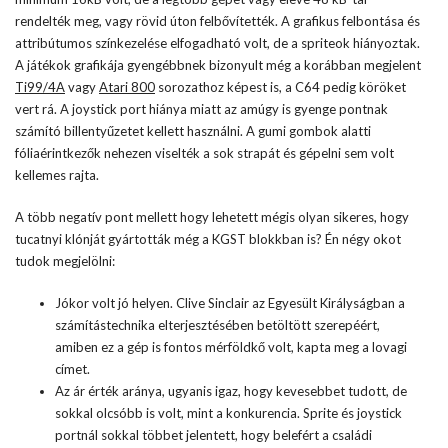
rendelték meg, vagy rövid úton felbővítették. A grafikus felbontása és
attribútumos színkezelése elfogadható volt, de a spriteok hiányoztak.
A játékok grafikája gyengébbnek bizonyult még a korábban megjelent
Ti99/4A
vagy
Atari 800
sorozathoz képest is, a C64 pedig köröket
vert rá. A joystick port hiánya miatt az amúgy is gyenge pontnak
számító billentyűzetet kellett használni. A gumi gombok alatti
fóliaérintkezők nehezen viselték a sok strapát és gépelni sem volt
kellemes rajta.
A több negatív pont mellett hogy lehetett mégis olyan sikeres, hogy
tucatnyi klónját gyártották még a KGST blokkban is? Én négy okot
tudok megjelölni:
Jókor volt jó helyen. Clive Sinclair az Egyesült Királyságban a
számítástechnika elterjesztésében betöltött szerepéért,
amiben ez a gép is fontos mérföldkő volt, kapta meg a lovagi
címet.
Az ár érték aránya, ugyanis igaz, hogy kevesebbet tudott, de
sokkal olcsóbb is volt, mint a konkurencia. Sprite és joystick
portnál sokkal többet jelentett, hogy belefért a családi