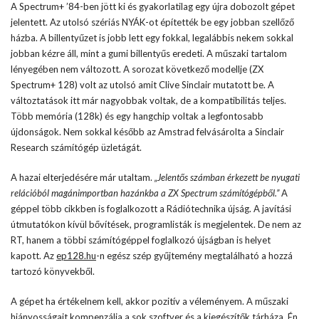
A Spectrum+ ’84-ben jött ki és gyakorlatilag egy újra dobozolt gépet
jelentett. Az utolsó szériás NYÁK-ot építették be egy jobban szellőző
házba. A billentyűzet is jobb lett egy fokkal, legalábbis nekem sokkal
jobban kézre áll, mint a gumi billentyűs eredeti. A műszaki tartalom
lényegében nem változott. A sorozat következő modellje (ZX
Spectrum+ 128) volt az utolsó amit Clive Sinclair mutatott be. A
változtatások itt már nagyobbak voltak, de a kompatibilitás teljes.
Több memória (128k) és egy hangchip voltak a legfontosabb
újdonságok. Nem sokkal később az Amstrad felvásárolta a Sinclair
Research számítógép üzletágát.
A hazai elterjedésére már utaltam.
„Jelentős számban érkezett be nyugati
relációból magánimportban hazánkba a ZX Spectrum számítógépből.”
A
géppel több cikkben is foglalkozott a Rádiótechnika újság. A javítási
útmutatókon kívül bővítések, programlisták is megjelentek. De nem az
RT, hanem a többi számítógéppel foglalkozó újságban is helyet
kapott. Az
ep128.hu
-n egész szép gyűjtemény megtalálható a hozzá
tartozó könyvekből.
A gépet ha értékelnem kell, akkor pozitív a véleményem. A műszaki
hiányosságait kompenzálja a sok szoftver és a kiegészítők tárháza. Én