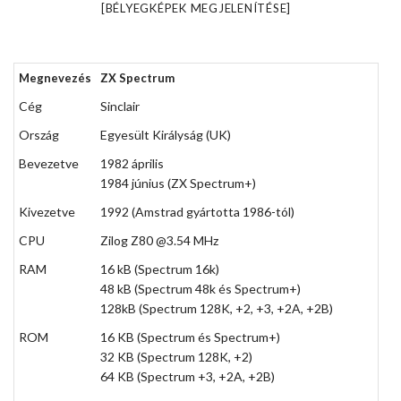
[BÉLYEGKÉPEK MEGJELENÍTÉSE]
Megnevezés
ZX Spectrum
Cég
Sinclair
Ország
Egyesült Királyság (UK)
Bevezetve
1982 április
1984 június (ZX Spectrum+)
Kivezetve
1992 (Amstrad gyártotta 1986-tól)
CPU
Zilog Z80 @3.54 MHz
RAM
16 kB (Spectrum 16k)
48 kB (Spectrum 48k és Spectrum+)
128kB (Spectrum 128K, +2, +3, +2A, +2B)
ROM
16 KB (Spectrum és Spectrum+)
32 KB (Spectrum 128K, +2)
64 KB (Spectrum +3, +2A, +2B)