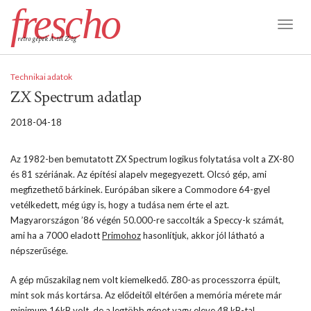
frescho
Toggl
retro gépek A-tól Z-ig
Naviga
Technikai adatok
ZX Spectrum adatlap
2018-04-18
Az 1982-ben bemutatott ZX Spectrum logikus folytatása volt a ZX-80
és 81 szériának. Az építési alapelv megegyezett. Olcsó gép, ami
megfizethető bárkinek. Európában sikere a Commodore 64-gyel
vetélkedett, még úgy is, hogy a tudása nem érte el azt.
Magyarországon ’86 végén 50.000-re saccolták a Speccy-k számát,
ami ha a 7000 eladott
Primohoz
hasonlítjuk, akkor jól látható a
népszerűsége.
A gép műszakilag nem volt kiemelkedő. Z80-as processzorra épült,
mint sok más kortársa. Az elődeitől eltérően a memória mérete már
minimum 16kB volt, de a legtöbb gépet vagy eleve 48 kB-tal