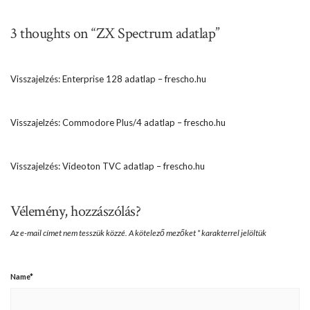
3 thoughts on “ZX Spectrum adatlap”
Visszajelzés:
Enterprise 128 adatlap – frescho.hu
Visszajelzés:
Commodore Plus/4 adatlap – frescho.hu
Visszajelzés:
Videoton TVC adatlap – frescho.hu
Vélemény, hozzászólás?
Az e-mail címet nem tesszük közzé.
A kötelező mezőket
*
karakterrel jelöltük
Name
*