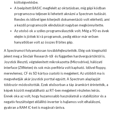
költségvetésbe.
A beépített BASIC megfelelt az oktatásban, míg gépi kódban
programozva teljesen ki lehetett aknázni a Spectrum tudását.
Rendes és idővel igen kiterjedt dokumentáció volt elérhető, ami
a kezdő programozók elindulását nagyban megkönnyítette.
Az utolsó ok a széles programválaszték volt. Még a 90-es évek
elején is jöttek ki rá programok, pedig ekkor már erősen
hanyatlóban volt az összes 8 bites gép.
A Spectrumot folyamatosan továbbfejlesztették. Elég sok kiegészítő
jelent meg a Sinclair Research-től és független hardvergyártóktól is.
Joystick illesztő, végtelenített mikrokazetta (Microdrive), hálózati
interface (ZXNeten) és sok más periféria volt kapható. Idővel floppy,
merevlemez, CF és SD kártya csatoló is megjelent. Az utóbbit ma is
megvehetjük akár joystick porttal együtt. A Spectrum alaplapját
többször módosították. Ezek elsősorban a táp áramkört érintették, a
képek között megtalálható az RT-ben megjelent részletes leírás.
Ennek oka az volt, hogy huzamosabb használatnál a stabilizátor és a
negatív feszültséget előállító inverter is hajlamos volt elhalálozni,
gyakran a RAM IC-ket is magával rántva.