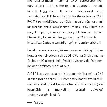
memóriahasználat miatt a CPU sebessége nem
használható ki teljes mértékben. A 8501 a valaha
készült leggyorsabb 8 bites processzorok közé
tartozik, ha a TED le van kapcsolva (hasonlóan a C128
FAST üzemmódjához, de több hasonló gép van, ami
kihasználja ezt a képességet), még a BBC Micro-t is
megelőzi, pedig annak a sebességét külön több helyen
kiemelték, illetve némileg gyorsabb a C128 -nál is.
http://litwr2.atspace.eu/pi/pi-spigot-benchmark.html
Ennek persze ára van, és nem vagyok róla győződve,
hogy a kiemelkedően sok 8501 CPU halálnak a magas
órajel, az IC-n belüli hőmérséklet viszonyok, és a nem
kellően hatékony hűtés az oka.
A C128-at ugyanaz a projekt team csinálta, mint a 264
szériát, pont a teljes C64 kompatibilitást tűzte ki célul,
miután a 264 projekt ennyire befuccsolt a piacon (igaz
leginkább a marketing csapat „sikeres”
tevékenységének hála).
Válasz