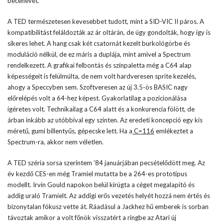
becenevet.
A TED természetesen kevesebbet tudott, mint a SID-VIC II páros. A
kompatibilitást feláldozták az ár oltárán, de úgy gondolták, hogy így is
sikeres lehet. A hang csak két csatornát kezelt burkológörbe és
moduláció nélkül, de ez máris a duplája, mint amivel a Spectrum
rendelkezett. A grafikai felbontás és színpaletta még a C64 alap
képességeit is felülmúlta, de nem volt hardveresen sprite kezelés,
ahogy a Speccyben sem. Szoftveresen az új 3.5-ös BASIC nagy
előrelépés volt a 64-hez képest. Gyakorlatilag a pozicionálása
ígéretes volt. Technikailag a C64 alatt és a konkurencia fölött, de
árban inkább az utóbbival egy szinten. Az eredeti koncepció egy kis
méretű, gumi billentyűs, gépecske lett. Ha a
C=116
emlékeztet a
Spectrum-ra, akkor nem véletlen.
A TED széria sorsa szerintem ’84 januárjában pecsételődött meg. Az
év kezdő CES-en még Tramiel mutatta be a 264-es prototípus
modellt. Irvin Gould napokon belül kirúgta a céget megalapító és
addig uraló Tramielt. Az addigi erős vezetés helyét hozzá nem értés és
bizonytalan fókusz vette át. Ráadásul a Jackhez hű emberek is sorban
távoztak amikor a volt főnök visszatért a ringbe az Atari új