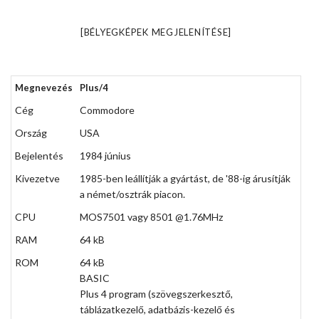
[BÉLYEGKÉPEK MEGJELENÍTÉSE]
Megnevezés
Plus/4
Cég
Commodore
Ország
USA
Bejelentés
1984 június
Kivezetve
1985-ben leállítják a gyártást, de '88-ig árusítják
a német/osztrák piacon.
CPU
MOS7501 vagy 8501 @1.76MHz
RAM
64 kB
ROM
64 kB
BASIC
Plus 4 program (szövegszerkesztő,
táblázatkezelő, adatbázis-kezelő és