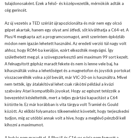
tulajdonosaként. Ezek a felső- és középvezetők, mérnökök adták a
cég gerincét.
Az új vezetés a TED szériát újrapozicionálta és már nem egy olcsó
gépet akartak, hanem egy olyat ami átfedi, sőt kiválthatja a C64-et. A
Plus/4 megkapta azt a programcsomagot, amit szerintem épkézláb
módon nem igazán lehetett használni. Az eredeti verzió túl nagy volt
ahhoz, hogy ROM-ba kerüljön, ezért elkezdték megvágni. Így
születhetett meg pl. a szövegszerkesztő ami maximum 99 sort kezelt.
A felnagyított gépház maradt fekete és nem is lenne vele baj, ha
kihasználták volna a lehetőséget és a magnetofon és joystick portokat
visszacserélték volna a jól bevált, már VIC-20-on is használtra. Mivel
nem tették, így átalakítóval lehet csak rákötni például a kvázi
szabvány Atari kompatibilis joyokat. Hogy az egészet tetézzék a
bevezetést késleltették, mert a teljes gyártási kapacitást a C64
kötötte le. Ez már korábban is vita tárgya volt Tramiel és Gould
között. Az előbbi folyamatos tőkeemelést követelt, hogy terjeszkedni
tudjon, míg az utóbbi annak volt a híve, hogy a meglévő pénzből kell
kihozni a maximumot.
A bukás nem maradt el. A Plus/4 és C16-os párja nem fogyott a