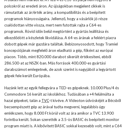
polcokról az eredeti áron. Az újságokban megjelent cikkek is
rámutattak az ár/érték arány, a kompatibilitás és a beépített
programok hiányosságaira. Jellemző, hogy a vásárlók jó része
csalódottan vitte vissza, mert nem futottak rajta a C64-es
programok. Rövid időn belül megtörtént a gyártás leállítása és
elkezdődött a készletek likvidálása. A 64-es árának a feléért piacra
dobott gépek már gazdára találtak. Bebizonyosodott, hogy Tramiel
koncepciójának megfelelő áron eladható a gép, főként az európai
piacon. Több, mint 820.000 darabot sikerült értékesíteni, ebből
286.500-at az NSZK-ban. Más források 400.000-es gyártási
darabszámot emlegetnek, de azok szerint is nagyjából a legyártott
gépek fele került Európába.
Hazánk lett az egyik fellegvára a TED-es gépeknek. 10.000 Plus/4 és
Commodore 16 került az iskolákhoz. Tudásában a +4 felülmúlta a
hazai gépeket, talán a
TVC
-t kivéve. A Videoton üdvöskéjét a Bécsből
becsempészett gép az árával tudta megverni, legalábbis úgy
emlékszem, hogy 8.000 Ft körül volt az ára amikor a TVC 13.900
forintba került. Sokan szerették a 3.5-ös BASIC és beépített monitor
program miatt is. A kibővített BASIC sokkal kezesebb volt, mint a C64