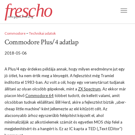
frescho
Toggl
retro gépek A-tól Z-ig
Naviga
Commodore
~
Technikai adatok
Commodore Plus/4 adatlap
2018-05-06
A Plus/4 egy érdekes példája annak, hogy milyen eredményre jut egy
jó ötlet, ha nem értik meg a lényegét. A fejlesztést még Tramiel
indította el 1983-ban. Az volt a cél, hogy egy versenytársat tudjanak
állítani az olyan olcsóbb gépeknek, mint a
ZX Spectrum
. Az ekkor már
piacon lévő
Commodore 64
többet tudott, de kellett valami, amit
olcsóbban tudnak előállítani. Bill Herd, akire a fejlesztést bízták „uber-
cheap little machine”-ként jellemezte az elé kitűzött célt. Az
alacsonyabb árhoz egyszerűbb felépítést képzelt el, ahol
minimalizálják az alkotóelemek számát és egyetlen MOS chip felel a
megjelenítésért és a hangért is. Ez az IC kapta a TED („Text EDitor”)