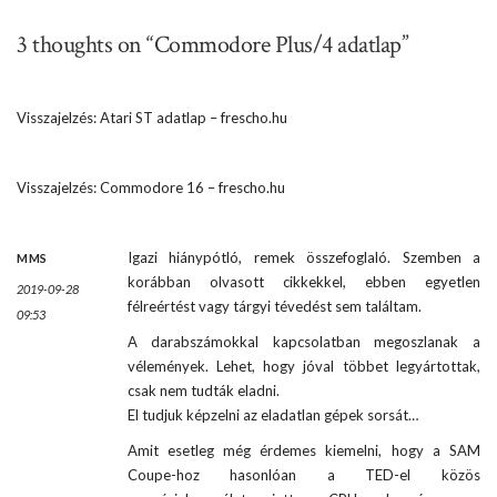
3 thoughts on “Commodore Plus/4 adatlap”
Visszajelzés:
Atari ST adatlap – frescho.hu
Visszajelzés:
Commodore 16 – frescho.hu
Igazi hiánypótló, remek összefoglaló. Szemben a
MMS
korábban olvasott cikkekkel, ebben egyetlen
2019-09-28
félreértést vagy tárgyi tévedést sem találtam.
09:53
A darabszámokkal kapcsolatban megoszlanak a
vélemények. Lehet, hogy jóval többet legyártottak,
csak nem tudták eladni.
El tudjuk képzelni az eladatlan gépek sorsát…
Amit esetleg még érdemes kiemelni, hogy a SAM
Coupe-hoz hasonlóan a TED-el közös