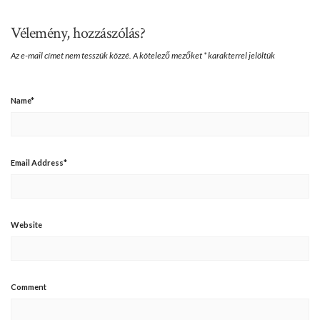
Vélemény, hozzászólás?
Az e-mail címet nem tesszük közzé.
A kötelező mezőket
*
karakterrel jelöltük
Name
*
Email Address
*
Website
Comment