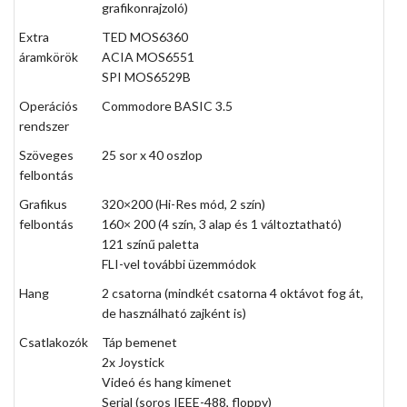
grafikonrajzoló)
Extra
TED MOS6360
áramkörök
ACIA MOS6551
SPI MOS6529B
Operációs
Commodore BASIC 3.5
rendszer
Szöveges
25 sor x 40 oszlop
felbontás
Grafikus
320×200 (Hi-Res mód, 2 szín)
felbontás
160× 200 (4 szín, 3 alap és 1 változtatható)
121 színű paletta
FLI-vel
további üzemmódok
Hang
2 csatorna (mindkét csatorna 4 oktávot fog át,
de használható zajként is)
Csatlakozók
Táp bemenet
2x Joystick
Videó és hang kimenet
Serial (soros IEEE-488, floppy)